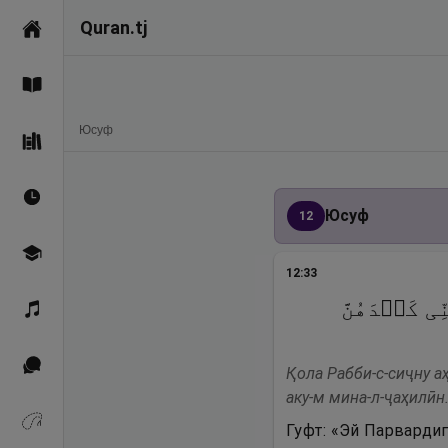
Quran.tj
Асосӣ
Қуръон
Ҳама
Юсуф
Саҳеҳи Бухорӣ
Вақтҳои намоз
Юсуф
12
Омӯзиш
12
:
33
ِی كَیۡدَهُنَّ
Қироат
Иқтибосҳо аз Қуръон
Қола Рабби-с-сиҷну а
аку-м мина-л-ҷаҳилӣн
Зикрҳо
Гуфт: «Эй Парвардиг