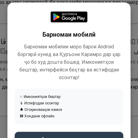
ро аз ман нагардонӣ, ба онҳо майл мекунам ва дар шумо
Барномаи мобилӣ
ۡمُلۡكِ وَعَلَّمۡتَنِی مِن تَأۡوِیلِ ٱلۡأَحَادِیثِۚ فَاطِرَ ٱ
Барномаи мобилии моро барои Android
ٱلدُّنۡیَا وَٱلۡـَٔاخِرَةِۖ تَوَفَّنِی مُسۡلِمࣰا وَأَلۡحِقۡنِ
боргирӣ кунед ва Қуръони Каримро дар ҳар
ина-л-мулки ва ъалламтанӣ мин таъвӣли-л-аҳадӣс. Фатира-с 
ҷо бо худ дошта бошед. Имкониятҳои
а-л ахираҳ. Таваффанӣ муслима-в ва алҳиқнӣ би-с салиҳӣн.
бештар, интерфейси беҳтар ва истифодаи
осонтар!
н, маро фармонравоӣ додӣ ва маро илми таъбири хоб ом
у дар дунёву охират корсози мани. Маро мусалмон бими
✨ Имкониятҳои бештар
📱 Истифодаи осонтар
🔔 Огоҳиномаҳои намоз
💾 Хондани офлайн