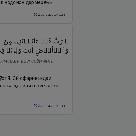
ри нодонон дармеоям».
Дар сура дидан
رَبِّ قَدۡ ءَاتَیۡتَنِی مِنَ ٱل
وَٱلۡأَرۡضِ أَنتَ وَلِیِّۦ فِی 
самавати ва-л-арЗи Анта
ӯхтӣ. Эй офаринандаи
рон ва қарини шоистагон
Дар сура дидан