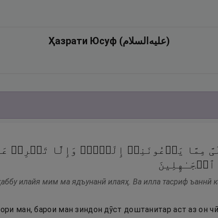
Ҳазрати Юсуф (علیه‌السلام)
ِلَیَّ مِمَّا یَدۡعُونَنِیۤ إِلَیۡهِۖ وَإِلَّا تَصۡرِفۡ عَنّ
َ ٱلۡجَـٰهِلِینَ
ҳаббу илайя мим ма ядъунанӣ илаяҳ. Ва илла тасриф ъаннӣ к
.
ори ман, барои ман зиндон дӯст доштанитар аст аз он ч