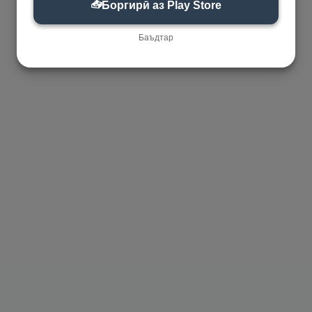
📥
Боргирӣ аз Play Store
Баъдтар