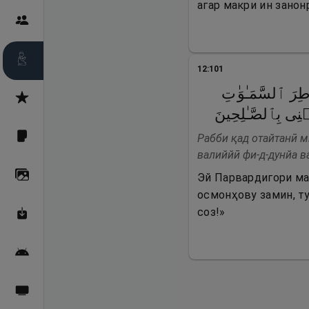
агар макри ин занон
Пайғамбарон
Дуоҳо
12
:
101
۞ لسَّمَـٰوَ ٰ⁠تِ
Асмоул Ҳусно
ی بِٱلصَّـٰلِحِینَ
Рабби қад отайтанӣ м
Фарзи айн
валиййӣ фи-д-дунйа в
Галерея
Эй Парвардигори ма
осмонҳову замин, т
соз!»
Махзани Маърифат
Барномаи мобилӣ
Пахшҳои зинда