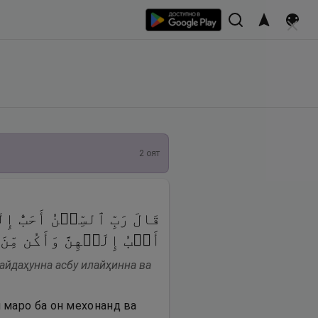
2
оят
قَالَ رَبِّ ٱلسِّجۡنُ أَحَبُّ إ
أَصۡبُ إِلَیۡهِنَّ وَأَكُن مِّن
айдаҳунна асбу илайҳинна ва
ӣ маро ба он мехонанд ва