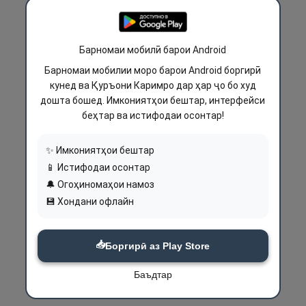
Барномаи мобилӣ барои Android
Барномаи мобилии моро барои Android боргирӣ
кунед ва Қуръони Каримро дар ҳар ҷо бо худ
дошта бошед. Имкониятҳои бештар, интерфейси
беҳтар ва истифодаи осонтар!
✨ Имкониятҳои бештар
📱 Истифодаи осонтар
🔔 Огоҳиномаҳои намоз
💾 Хондани офлайн
📥
Боргирӣ аз Play Store
Баъдтар