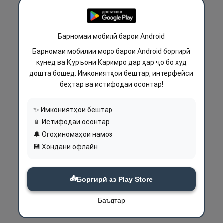
Барномаи мобилӣ барои Android
Барномаи мобилии моро барои Android боргирӣ
кунед ва Қуръони Каримро дар ҳар ҷо бо худ
дошта бошед. Имкониятҳои бештар, интерфейси
беҳтар ва истифодаи осонтар!
✨ Имкониятҳои бештар
📱 Истифодаи осонтар
🔔 Огоҳиномаҳои намоз
💾 Хондани офлайн
📥
Боргирӣ аз Play Store
Баъдтар