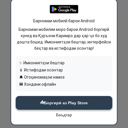
Барномаи мобилӣ барои Android
Барномаи мобилии моро барои Android боргирӣ
кунед ва Қуръони Каримро дар ҳар ҷо бо худ
дошта бошед. Имкониятҳои бештар, интерфейси
беҳтар ва истифодаи осонтар!
✨ Имкониятҳои бештар
📱 Истифодаи осонтар
🔔 Огоҳиномаҳои намоз
💾 Хондани офлайн
📥
Боргирӣ аз Play Store
Баъдтар