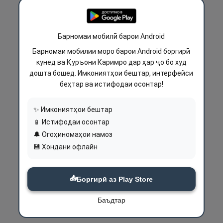
Барномаи мобилӣ барои Android
Барномаи мобилии моро барои Android боргирӣ
кунед ва Қуръони Каримро дар ҳар ҷо бо худ
дошта бошед. Имкониятҳои бештар, интерфейси
беҳтар ва истифодаи осонтар!
✨ Имкониятҳои бештар
📱 Истифодаи осонтар
🔔 Огоҳиномаҳои намоз
💾 Хондани офлайн
📥
Боргирӣ аз Play Store
Баъдтар