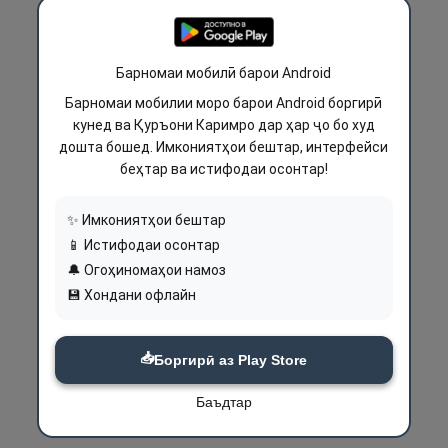
Барномаи мобилӣ барои Android
Барномаи мобилии моро барои Android боргирӣ
кунед ва Қуръони Каримро дар ҳар ҷо бо худ
дошта бошед. Имкониятҳои бештар, интерфейси
беҳтар ва истифодаи осонтар!
✨ Имкониятҳои бештар
📱 Истифодаи осонтар
🔔 Огоҳиномаҳои намоз
💾 Хондани офлайн
📥
Боргирӣ аз Play Store
Баъдтар