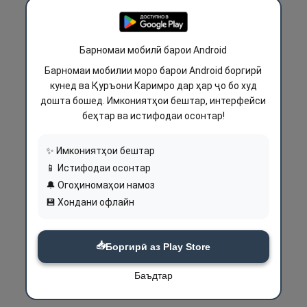
Барномаи мобилӣ барои Android
Барномаи мобилии моро барои Android боргирӣ
кунед ва Қуръони Каримро дар ҳар ҷо бо худ
дошта бошед. Имкониятҳои бештар, интерфейси
беҳтар ва истифодаи осонтар!
✨ Имкониятҳои бештар
📱 Истифодаи осонтар
🔔 Огоҳиномаҳои намоз
💾 Хондани офлайн
📥
Боргирӣ аз Play Store
Баъдтар