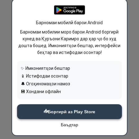
Барномаи мобилӣ барои Android
Барномаи мобилии моро барои Android боргирӣ
кунед ва Қуръони Каримро дар ҳар ҷо бо худ
дошта бошед. Имкониятҳои бештар, интерфейси
беҳтар ва истифодаи осонтар!
✨ Имкониятҳои бештар
📱 Истифодаи осонтар
🔔 Огоҳиномаҳои намоз
💾 Хондани офлайн
📥
Боргирӣ аз Play Store
Баъдтар