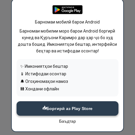
Барномаи мобилӣ барои Android
Барномаи мобилии моро барои Android боргирӣ
кунед ва Қуръони Каримро дар ҳар ҷо бо худ
дошта бошед. Имкониятҳои бештар, интерфейси
беҳтар ва истифодаи осонтар!
✨ Имкониятҳои бештар
📱 Истифодаи осонтар
🔔 Огоҳиномаҳои намоз
💾 Хондани офлайн
📥
Боргирӣ аз Play Store
Баъдтар