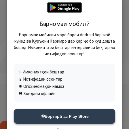
Барномаи мобилӣ
Барномаи мобилии моро барои Android боргирӣ
кунед ва Қуръони Каримро дар ҳар ҷо бо худ дошта
бошед. Имкониятҳои бештар, интерфейси беҳтар ва
истифодаи осонтар!
✨ Имкониятҳои бештар
📱 Истифодаи осонтар
🔔 Огоҳиномаҳои намоз
💾 Хондани офлайн
📥
Боргирӣ аз Play Store