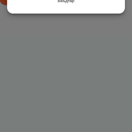
Баъдтар