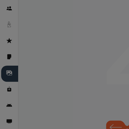
Пайғамбарон
Дуоҳо
Асмоул Ҳусно
Фарзи айн
Галерея
Махзани Маърифат
Барномаи мобилӣ
Пахшҳои зинда