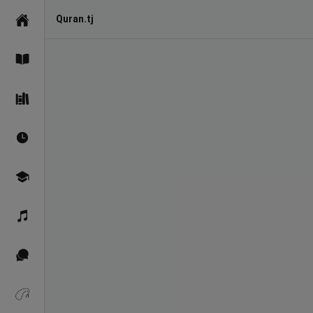
Quran.tj
Асосӣ
Қуръон
Саҳеҳи Бухорӣ
Вақтҳои намоз
Омӯзиш
Қироат
Иқтибосҳо аз Қуръон
Зикрҳо