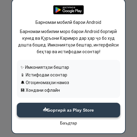
Барномаи мобилӣ барои Android
Барномаи мобилии моро барои Android боргирӣ
кунед ва Қуръони Каримро дар ҳар ҷо бо худ
дошта бошед. Имкониятҳои бештар, интерфейси
беҳтар ва истифодаи осонтар!
✨ Имкониятҳои бештар
📱 Истифодаи осонтар
🔔 Огоҳиномаҳои намоз
💾 Хондани офлайн
📥
Боргирӣ аз Play Store
Баъдтар