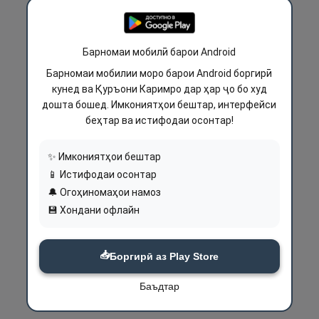
Барномаи мобилӣ барои Android
Барномаи мобилии моро барои Android боргирӣ
кунед ва Қуръони Каримро дар ҳар ҷо бо худ
дошта бошед. Имкониятҳои бештар, интерфейси
беҳтар ва истифодаи осонтар!
✨ Имкониятҳои бештар
📱 Истифодаи осонтар
🔔 Огоҳиномаҳои намоз
💾 Хондани офлайн
📥
Боргирӣ аз Play Store
Баъдтар