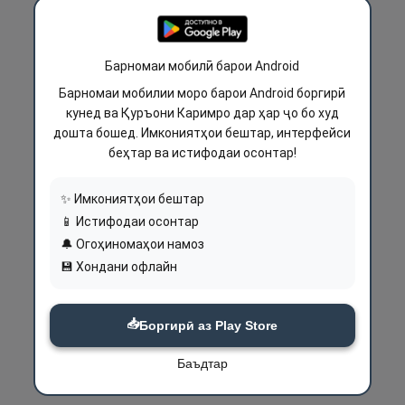
Барномаи мобилӣ барои Android
Барномаи мобилии моро барои Android боргирӣ
кунед ва Қуръони Каримро дар ҳар ҷо бо худ
дошта бошед. Имкониятҳои бештар, интерфейси
беҳтар ва истифодаи осонтар!
✨ Имкониятҳои бештар
📱 Истифодаи осонтар
🔔 Огоҳиномаҳои намоз
💾 Хондани офлайн
📥
Боргирӣ аз Play Store
Баъдтар