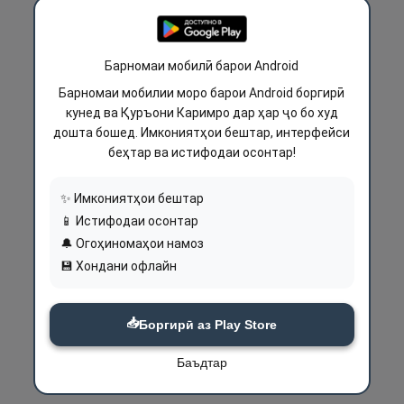
Барномаи мобилӣ барои Android
Барномаи мобилии моро барои Android боргирӣ
кунед ва Қуръони Каримро дар ҳар ҷо бо худ
дошта бошед. Имкониятҳои бештар, интерфейси
беҳтар ва истифодаи осонтар!
✨ Имкониятҳои бештар
📱 Истифодаи осонтар
🔔 Огоҳиномаҳои намоз
💾 Хондани офлайн
📥
Боргирӣ аз Play Store
Баъдтар