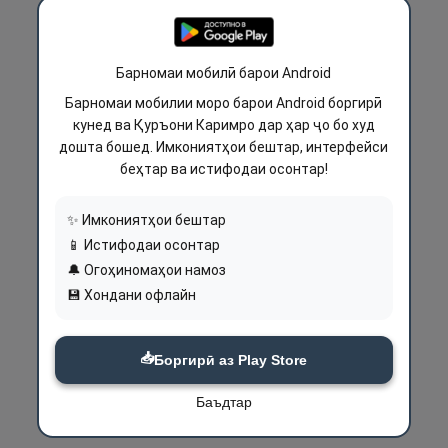
Барномаи мобилӣ барои Android
Барномаи мобилии моро барои Android боргирӣ
кунед ва Қуръони Каримро дар ҳар ҷо бо худ
дошта бошед. Имкониятҳои бештар, интерфейси
беҳтар ва истифодаи осонтар!
✨ Имкониятҳои бештар
📱 Истифодаи осонтар
🔔 Огоҳиномаҳои намоз
💾 Хондани офлайн
📥
Боргирӣ аз Play Store
Баъдтар