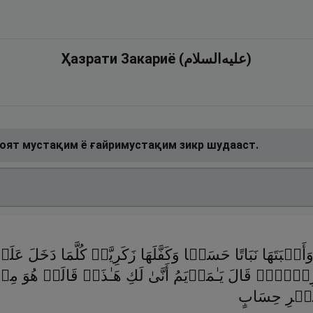
Ҳазрати Закариё (علیه‌السلام)
4 оят мустақим ё ғайримустақим зикр шудааст.
وَأَنۢبَتَهَا نَبَاتًا حَسَنࣰا وَكَفَّلَهَا زَكَرِیَّاۖ كُلَّمَا دَخَلَ عَلَیۡ
قࣰاۖ قَالَ یَـٰمَرۡیَمُ أَنَّىٰ لَكِ هَـٰذَاۖ قَالَتۡ هُوَ مِنۡ
غَیۡرِ حِسَابٍ