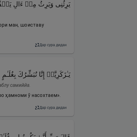
یَرِثُنِی وَیَرِثُ مِنۡ ءَالِ ی
ори ман, шоиставу
Дар сура дидан
یَـٰزَكَرِیَّاۤ إِنَّا نُبَشِّرُكَ 
аблу самиййа.
ро ҳамноми ӯ насохтаем».
Дар сура дидан