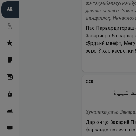
Фа тақаббалаҳо Раббуҳ
Пайғамбарон
дахала ъалайҳо Закар
ъиндиллоҳ. Инналлоҳа
Дуоҳо
Пас Парвардигораш о
Закариёро ба сарпара
хӯрданӣ меёфт, Мегу
Асмоул Ҳусно
зеро Ӯ ҳар касро, ки
Фарзи айн
Галерея
3
:
38
كَ سَمِیعُ
Махзани Маърифат
Барномаи мобилӣ
Ҳунолика даъо Закарий
Дар он ҷо Закариё П
Пахшҳои зинда
фарзанде покиза ато