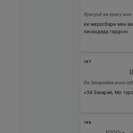
Ярисунӣ ва ярису мин
ки меросбари ман ва
писандида гардон».
19
:
7
ا
Йа Закариййа инна ну
«Эй Закариё, Мо тур
19
:
8