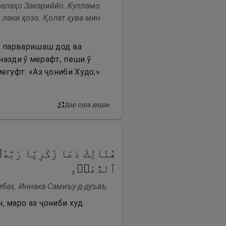
ффалаҳо Закариййо. Кулламо
лаки ҳозо. Қолат ҳува мин
да парваришаш дод ва
 назди ӯ мерафт, пеши ӯ
егуфт: «Аз ҷониби Худо;»
Дар сура дидан
هُنَالِكَ دَعَا زَكَرِیَّا رَبَّه
ٱلدُّعَاۤءِ
ибаҳ. Иннака Самиъу-д-дуъаъ.
, маро аз ҷониби худ