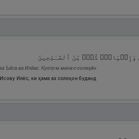
ىٰ وَإِلۡیَاسَۖ كُلࣱّ مِّنَ ٱلصَّـٰلِحِینَ
ва Ъӣса ва Илйас. Куллу-м мина-с-солиҳӣн.
Исову Илёс, ки ҳама аз солеҳон буданд.