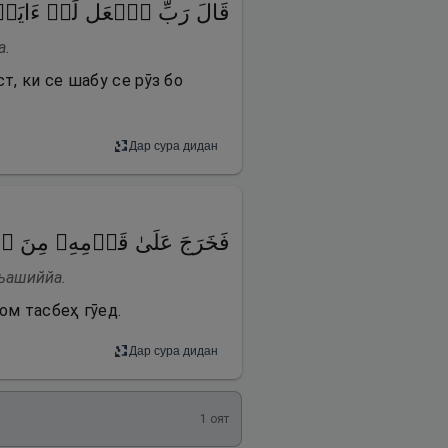
قَالَ رَبِّ ٱجۡعَل لِّیۤ ءَایَةࣰۖ ق
а.
т, ки се шабу се рӯз бо
Дар сура дидан
فَخَرَجَ عَلَىٰ قَوۡمِهِۦ مِنَ
 ъашиййа.
ом тасбеҳ гӯед.
Дар сура дидан
1
оят