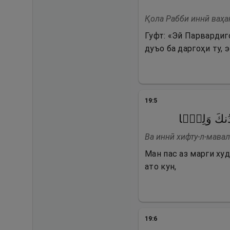
Қола Рабби иннӣ ваҳа
Гуфт: «Эй Парвардиг
дуъо ба даргоҳи ту, 
19
:
5
ُنكَ وَلِیࣰّا
Ва иннӣ хифту-л-мавал
Ман пас аз марги ху
ато кун,
19
:
6