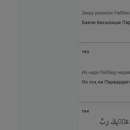
Зикру раҳмати Раббик
Баёни бахшоиши Пар
19
:
3
Из нада Раббаҳу нида
Он гоҳ ки Парвардиг
19
:
4
َاۤىِٕكَ رَبِّ