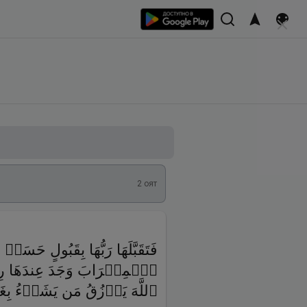
2
оят
فَتَقَبَّلَهَا رَبُّهَا بِقَبُولٍ حَسَنࣲ 
ٱلۡمِحۡرَابَ وَجَدَ عِندَهَا رِزۡ
ٱللَّهَ یَرۡزُقُ مَن یَشَاۤءُ بِ