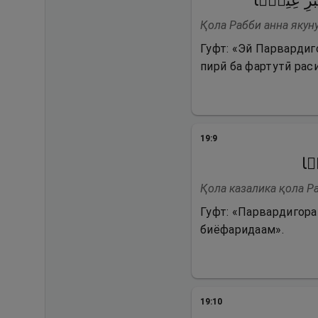
بَرِ عِتِیࣰّا
Қола Рабби анна якуну
Гуфт: «Эй Парвардиго
пирӣ ба фартутӣ рас
19
:
9
ࣰٔا
Қола казалика қола Ра
Гуфт: «Парвардигорат
биёфаридаам».
19
:
10