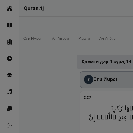
Quran.tj
Асосӣ
Қуръон
Ҳама
Оли Имрон
Ал-Анъом
Марям
Ал-Анбиё
Саҳеҳи Бухорӣ
Вақтҳои намоз
Ҳамагӣ дар 4 сура, 1
Омӯзиш
Оли Имрон
3
Қироат
3
:
37
هَا زَكَرِیَّا
Иқтибосҳо аз Қуръон
 عِندِ ٱللَّهِۖ إِنَّ
Зикрҳо