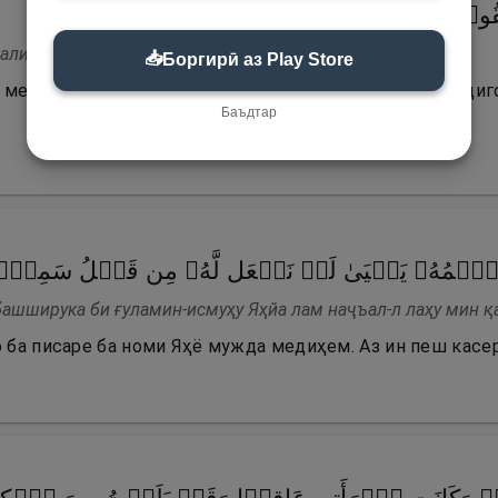
َعۡقُوبَۖ وَٱجۡعَلۡهُ رَبِّ رَضِیࣰّا
 али Яъқуба ваҷъалҳу Рабби раЗиййа.
📥
Боргирӣ аз Play Store
 меросбари хонадони Яъқуб бошад ва ӯро, эй Парвардиг
Баъдтар
بِغُلَـٰمٍ ٱسۡمُهُۥ یَحۡیَىٰ لَمۡ نَجۡعَل لَّهُۥ مِن قَبۡلُ سَمِیࣰّ
башширука би ғуламин-исмуҳу Яҳйа лам наҷъал-л лаҳу мин қ
о ба писаре ба номи Яҳё мужда медиҳем. Аз ин пеш касе