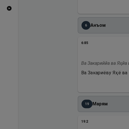
Видеоҳои YouTube
Анъом
6
6
:
85
Ва Закариййа ва Яҳйа 
Ва Закариёву Яҳё ва 
Марям
19
19
:
2