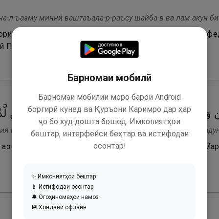
на-л-ъазму миннӣ ваштаъала-р-раъсу шайба-в ва лам акун б
ори ман, устухони ман суст гашта ва сарам аз пирӣ сафе
эй Парвардигори ман, бебаҳра набудаам.
Барномаи мобилӣ
Барномаи мобилии моро барои Android
боргирӣ кунед ва Қуръони Каримро дар ҳар
ِن وَرَاۤءِی وَكَانَتِ ٱمۡرَأَتِی عَاقِرࣰا فَهَبۡ لِی مِن لَّد
ҷо бо худ дошта бошед. Имкониятҳои
ия ми-в вароӣ ва канатимраатӣ ъақиран фаҳаб лӣ ми-л ладу
бештар, интерфейси беҳтар ва истифодаи
осонтар!
д аз хешовандонам бимнокам ва занам нозоянда аст. Мар
✨ Имкониятҳои бештар
📱 Истифодаи осонтар
🔔 Огоҳиномаҳои намоз
💾 Хондани офлайн