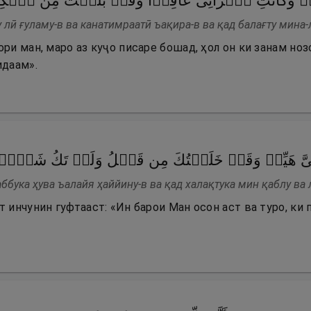
ُلَـٰمࣱ وَكَانَتِ ٱمۡرَأَتِی عَاقِرࣰا وَقَدۡ بَلَغۡتُ مِنَ ٱلۡكِ
 лӣ ғуламу-в ва канатимраатӣ ъақира-в ва қад балағту мина-
ри ман, маро аз куҷо писаре бошад, ҳол он ки занам ноз
идаам».
وَ عَلَیَّ هَیِّنࣱ وَقَدۡ خَلَقۡتُكَ مِن قَبۡلُ وَلَمۡ تَكُ شَیۡـ
ббука ҳува ъалайя ҳаййину-в ва қад халақтука мин қаблу ва 
 инчунин гуфтааст: «Ин барои Ман осон аст ва туро, ки 