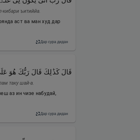
قَالَ رَبِّ أَنَّىٰ یَكُونُ لِی غ
л-кибари ъитиййа.
оянда аст ва ман худ дар
Дар сура дидан
قَالَ كَذَ ٰ⁠لِكَ قَالَ رَبُّكَ هُ
лам таку шай-а.
пеш аз ин чизе набудаӣ,
Дар сура дидан