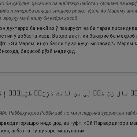
о би қабулин ҳасани-в ва анбатаҳо наботан ҳасана-в ва ка
иййа-л-миҳроба ваҷада ъиндаҳо ризқо. Қола йо Маряму анни 
 ярзуқу ма-й яшау би ғайри ҳисоб.
н духтарро ба некӣ аз ӯ пазируфт ва ба тарзе писанди
стии ӯ вобаста кард. Ва ҳар вақт, ки Закариё ба меҳроб
фт: «Эй Марям, инҳо барои ту аз куҷо мерасад?» Марям м
 бихоҳад, беҳисоб рӯзӣ медиҳад.
ُۥۖ قَالَ رَبِّ هَبۡ لِی مِن لَّدُنكَ ذُرِّیَّةࣰ طَیِّبَةًۖ إِنَّ
йо Раббаҳу қола Рабби ҳаб ло ми-л ладунка зурриятан тайй
арвардигорашро нидо дод ва гуфт: «Эй Парвардигори ман
 кун, албатта Ту дуъоро мешунавӣ».