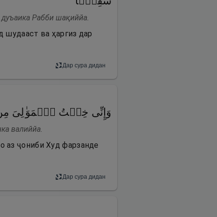
شَقِیࣰّا
и дуъаика Рабби шақиййа.
д шудааст ва ҳаргиз дар
Дар сура дидан
وَإِنِّی خِفۡتُ ٱلۡمَوَ ٰ⁠لِیَ م
нка валиййа.
о аз ҷониби Худ фарзанде
Дар сура дидан