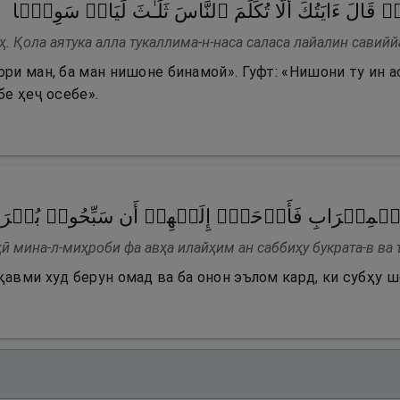
َالَ ءَایَتُكَ أَلَّا تُكَلِّمَ ٱلنَّاسَ ثَلَـٰثَ لَیَالࣲ سَوِیࣰّا
. Қола аятука алла тукаллима-н-наса саласа лайалин савийй
ри ман, ба ман нишоне бинамой». Гуфт: «Нишони ту ин ас
бе ҳеҷ осебе».
 ٱلۡمِحۡرَابِ فَأَوۡحَىٰۤ إِلَیۡهِمۡ أَن سَبِّحُوا۟ بُكۡ
ӣ мина-л-миҳроби фа авҳа илайҳим ан саббиҳу букрата-в ва
қавми худ берун омад ва ба онон эълом кард, ки субҳу ш