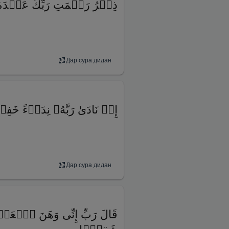
ذِكۡرُ رَحۡمَتِ رَبِّكَ عَبۡدَهُۥ
Дар сура дидан
إِذۡ نَادَىٰ رَبَّهُۥ نِدَاۤءً خَفِ
Дар сура дидан
قَالَ رَبِّ إِنِّی وَهَنَ ٱلۡعَظ