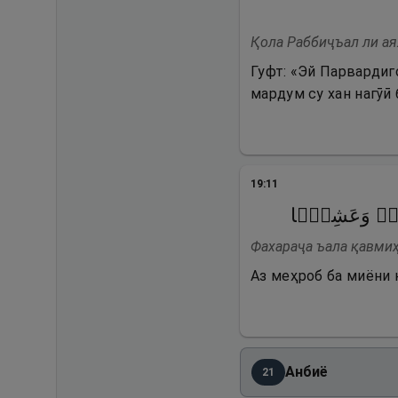
Қола Раббиҷъал ли аяҳ
Гуфт: «Эй Парвардиго
мардум су хан нагӯӣ 
19
:
11
رَةࣰ وَعَشِیࣰّا
Фахараҷа ъала қавмиҳ
Аз меҳроб ба миёни 
Анбиё
21