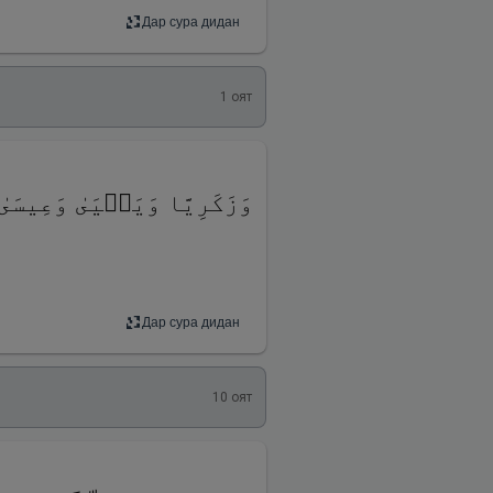
Дар сура дидан
1
оят
وَزَكَرِیَّا وَیَحۡیَىٰ وَعِیسَ
Дар сура дидан
10
оят