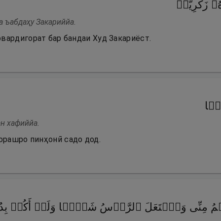
 زَكَرِیَّاۤ
а ъабдаҳу Закариййа.
вардигорат бар бандаи Худ Закариёст.
یࣰّا
ан хафиййа.
орашро пинҳонӣ садо дод.
ۡمُ مِنِّی وَٱشۡتَعَلَ ٱلرَّأۡسُ شَیۡبࣰا وَلَمۡ أَكُنۢ بِدُع