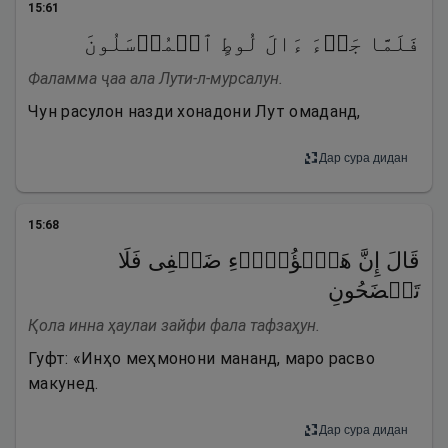
15
:
61
فَلَمَّا جَاۤءَ ءَالَ لُوطٍ ٱلۡمُرۡسَلُونَ
Фаламма ҷаа ала Лути-л-мурсалун.
Чун расулон назди хонадони Лут омаданд,
Дар сура дидан
15
:
68
قَالَ إِنَّ هَـٰۤؤُلَاۤءِ ضَیۡفِی فَلَا
تَفۡضَحُونِ
Қола инна ҳаулаи зайфи фала тафзаҳун.
Гуфт: «Инҳо меҳмонони мананд, маро расво
макунед.
Дар сура дидан