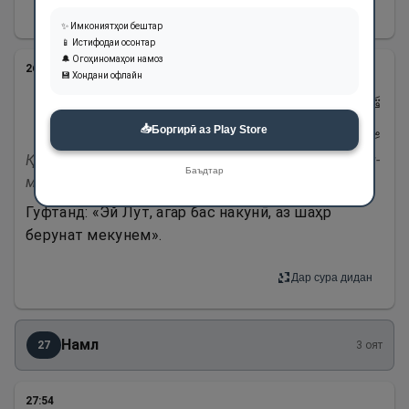
Дар сура дидан
✨ Имкониятҳои бештар
📱 Истифодаи осонтар
🔔 Огоҳиномаҳои намоз
26
:
167
💾 Хондани офлайн
قَالُوا۟ لَىِٕن لَّمۡ تَنتَهِ یَـٰلُوطُ لَتَكُونَنَّ
مِنَ ٱلۡمُخۡرَجِینَ
📥
Боргирӣ аз Play Store
Қолу лаи-л лам тантаҳи йо Лузу ла такунанна мина-л-
Баъдтар
мухраҷӣн
Гуфтанд: «Эй Лут, агар бас накунӣ, аз шаҳр
берунат мекунем».
Дар сура дидан
Намл
27
3
оят
27
:
54