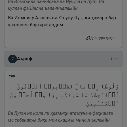
Ва Исмаъӣла ва-л-Ясаъа ва Йунуса ва Луто. Ва
куллан фаЗЗална ъала-л-ъаламӣн.
Ва Исмоилу Алясаъ ва Юнусу Лут, ки ҳамаро бар
ҷаҳониён бартарӣ додем.
Дар сура дидан
Аъроф
7
1
оят
7
:
80
وَلُوطًا إِذۡ قَالَ لِقَوۡمِهِۦۤ أَتَأۡتُونَ
ٱلۡفَـٰحِشَةَ مَا سَبَقَكُم بِهَا مِنۡ أَحَدࣲ مِّنَ
ٱلۡعَـٰلَمِینَ
Ва Лутан из қола ли қавмиҳи атаътуна-л-фаҳишата
ма сабақакум биҳа мин аҳади-м мина-л-ъаламӣн.