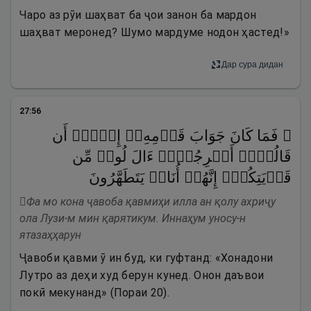
Чаро аз рӯи шаҳват ба ҷои занон ба мардон
шаҳват меронед? Шумо мардуме нодон ҳастед!»
Дар сура дидан
27
:
56
۞ فَمَا كَانَ جَوَابَ قَوۡمِهِۦۤ إِلَّاۤ أَن
قَالُوۤا۟ أَخۡرِجُوۤا۟ ءَالَ لُوطࣲ مِّن
قَرۡیَتِكُمۡۖ إِنَّهُمۡ أُنَاسࣱ یَتَطَهَّرُونَ
Фа мо кона ҷавоба қавмиҳи илла ан қолу ахриҷу
ола Лузи-м мин қарятикум. Иннаҳум уносу-н
ятазаҳҳарун
Ҷавоби қавми ӯ ин буд, ки гуфтанд: «Хонадони
Лутро аз деҳи худ берун кунед. Онон даъвои
покӣ мекунанд» (Пораи 20).