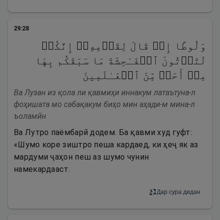
29
:
28
وَلُوطًا إِذۡ قَالَ لِقَوۡمِهِۦۤ إِنَّكُمۡ
لَتَأۡتُونَ ٱلۡفَـٰحِشَةَ مَا سَبَقَكُم بِهَا
مِنۡ أَحَدࣲ مِّنَ ٱلۡعَـٰلَمِینَ
Ва Лузан из қола ли қавмиҳи иннакум латаътуна-л
фоҳишата мо сабақакум биҳо мин аҳади-м мина-л
ъоламӣн
Ва Лутро паёмбарӣ додем. Ба қавми худ гуфт:
«Шумо коре зиштро пеша кардаед, ки ҳеҷ як аз
мардуми ҷаҳон пеш аз шумо чунин
намекардааст.
Дар сура дидан