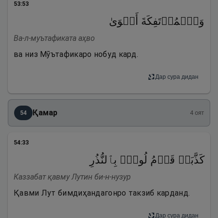
53
:
53
وَٱلۡمُؤۡتَفِكَةَ أَهۡوَىٰ
Ва-л-муътафиката аҳво
ва низ Мӯътафикаро нобуд кард.
Дар сура дидан
Қамар
54
4
оят
54
:
33
كَذَّبَتۡ قَوۡمُ لُوطِۭ بِٱلنُّذُرِ
Каззабат қавму Лутин би-н-нузур
Қавми Лут бимдиҳандагонро такзиб карданд.
Дар сура дидан