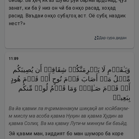
бибар. Ва ҳеҷ як аз шумо рӯй барнагардонад, ҷуз
занат, ки ба ӯ низ он чӣ ба онҳо расад, хоҳад
расид. Ваъдаи онҳо субҳгоҳ аст. Оё субҳ наздик
нест?»
Дар сура дидан
11
:
89
وَیَـٰقَوۡمِ لَا یَجۡرِمَنَّكُمۡ شِقَاقِیۤ أَن یُصِیبَكُم
مِّثۡلُ مَاۤ أَصَابَ قَوۡمَ نُوحٍ أَوۡ قَوۡمَ هُودٍ
أَوۡ قَوۡمَ صَـٰلِحࣲۚ وَمَا قَوۡمُ لُوطࣲ مِّنكُم
بِبَعِیدࣲ
Ва йа қавми ла яҷриманнакум шиқақӣ ая юсӣбакум-
м мислу ма асоба қавма Нуҳин ав қавма Ҳудин ав
қавма Солиҳ. Ва ма қавму Лути-м минкум би баъӣд.
Эй қавми ман, зиддият бо ман шуморо ба коре