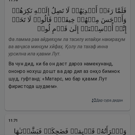
11
:
70
فَلَمَّا رَءَاۤ أَیۡدِیَهُمۡ لَا تَصِلُ إِلَیۡهِ نَكِرَهُمۡ
وَأَوۡجَسَ مِنۡهُمۡ خِیفَةࣰۚ قَالُوا۟ لَا تَخَفۡ
إِنَّاۤ أُرۡسِلۡنَاۤ إِلَىٰ قَوۡمِ لُوطࣲ
Фа ламма раа айдияҳум ла тасилу илайҳи накираҳум
ва авҷаса минҳум хӣфаҳ. Қолу ла тахаф инна
урсилна ила қавми Лут.
Ва чун дид, ки ба он даст дароз намекунанд,
ононро нохуш дошт ва дар дил аз онҳо бимнок
шуд, гуфтанд: «Матарс, мо бар қавми Лут
фиристода шудаем».
Дар сура дидан
11
:
71
وَٱمۡرَأَتُهُۥ قَاۤىِٕمَةࣱ فَضَحِكَتۡ فَبَشَّرۡنَـٰهَا