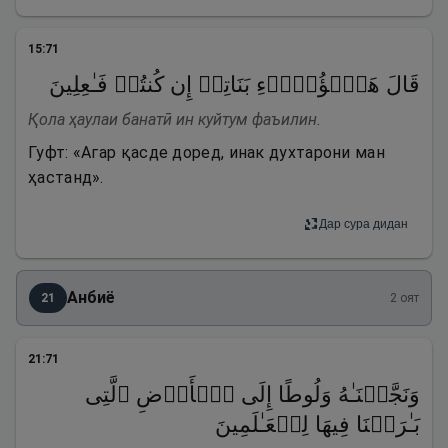
15
:
71
قَالَ هَـٰۤؤُلَاۤءِ بَنَاتِیۤ إِن كُنتُمۡ فَـٰعِلِینَ
Қола ҳаулаи банатӣ ин куйтум фаъилин.
Гуфт: «Агар қасде доред, инак духтарони ман
ҳастанд».
Дар сура дидан
Анбиё
21
2
оят
21
:
71
وَنَجَّیۡنَـٰهُ وَلُوطًا إِلَى ٱلۡأَرۡضِ ٱلَّتِی
بَـٰرَكۡنَا فِیهَا لِلۡعَـٰلَمِینَ