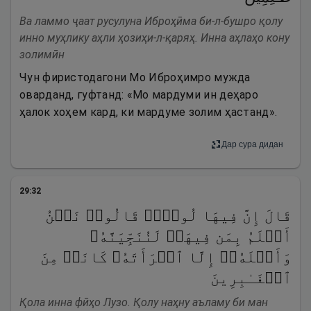
Ва ламмо ҷаат русулуна Иброҳӣма би-л-бушро қолу
инно муҳлику аҳли ҳозиҳи-л-қаряҳ. Инна аҳлаҳо кону
золимӣн
Чун фиристодагони Мо Иброҳимро мужда
оварданд, гуфтанд: «Мо мардуми ин деҳаро
ҳалок хоҳем кард, ки мардуме золим ҳастанд».
Дар сура дидан
29
:
32
قَالَ إِنَّ فِیهَا لُوطࣰاۚ قَالُوا۟ نَحۡنُ
أَعۡلَمُ بِمَن فِیهَاۖ لَنُنَجِّیَنَّهُۥ
وَأَهۡلَهُۥۤ إِلَّا ٱمۡرَأَتَهُۥ كَانَتۡ مِنَ
ٱلۡغَـٰبِرِینَ
Қола инна фӣҳо Лузо. Қолу наҳну аъламу би ман