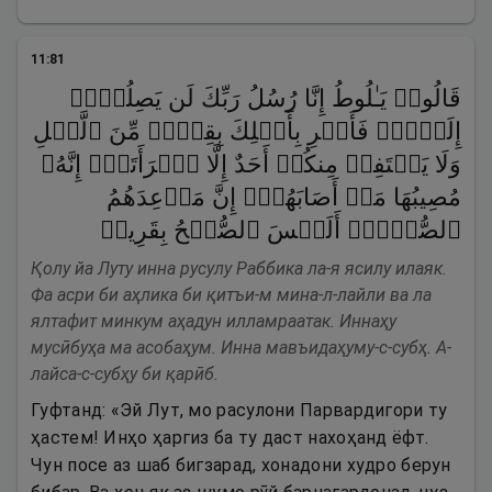
11
:
81
قَالُوا۟ یَـٰلُوطُ إِنَّا رُسُلُ رَبِّكَ لَن یَصِلُوۤا۟
إِلَیۡكَۖ فَأَسۡرِ بِأَهۡلِكَ بِقِطۡعࣲ مِّنَ ٱلَّیۡلِ
وَلَا یَلۡتَفِتۡ مِنكُمۡ أَحَدٌ إِلَّا ٱمۡرَأَتَكَۖ إِنَّهُۥ
مُصِیبُهَا مَاۤ أَصَابَهُمۡۚ إِنَّ مَوۡعِدَهُمُ
ٱلصُّبۡحُۚ أَلَیۡسَ ٱلصُّبۡحُ بِقَرِیبࣲ
Қолу йа Луту инна русулу Раббика ла-я ясилу илаяк.
Фа асри би аҳлика би қитъи-м мина-л-лайли ва ла
ялтафит минкум аҳадун илламраатак. Иннаҳу
мусӣбуҳа ма асобаҳум. Инна мавъидаҳуму-с-субҳ. А-
лайса-с-субҳу би қарӣб.
Гуфтанд: «Эй Лут, мо расулони Парвардигори ту
ҳастем! Инҳо ҳаргиз ба ту даст нахоҳанд ёфт.
Чун посе аз шаб бигзарад, хонадони худро берун