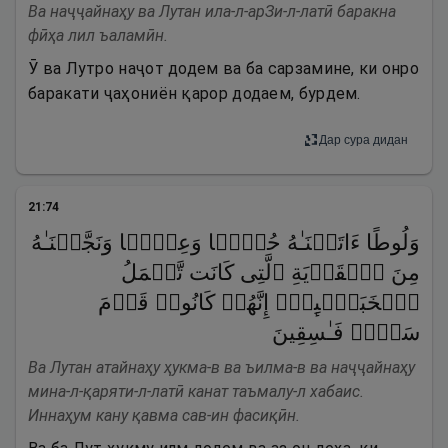
Ва наҷҷайнаҳу ва Лутан ила-л-арЗи-л-латӣ баракна
фӣҳа лил ъаламӣн.
Ӯ ва Лутро наҷот додем ва ба сарзамине, ки онро
баракати ҷаҳониён қарор додаем, бурдем.
Дар сура дидан
21
:
74
وَلُوطًا ءَاتَیۡنَـٰهُ حُكۡمࣰا وَعِلۡمࣰا وَنَجَّیۡنَـٰهُ
مِنَ ٱلۡقَرۡیَةِ ٱلَّتِی كَانَت تَّعۡمَلُ
ٱلۡخَبَـٰۤىِٕثَۚ إِنَّهُمۡ كَانُوا۟ قَوۡمَ
سَوۡءࣲ فَـٰسِقِینَ
Ва Лутан атайнаҳу ҳукма-в ва ъилма-в ва наҷҷайнаҳу
мина-л-қаряти-л-латӣ канат таъмалу-л хабаис.
Иннаҳум кану қавма сав-ин фасиқӣн.