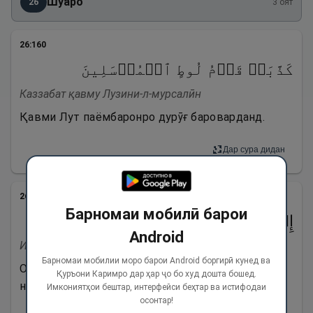
Шуаро
26
3
оят
26
:
160
كَذَّبَتۡ قَوۡمُ لُوطٍ ٱلۡمُرۡسَلِینَ
Каззабат қавму Лузини-л-мурсалӣн
Қавми Лут паёмбаронро дурӯғ бароварданд.
Дар сура дидан
26
:
161
Барномаи мобилӣ барои
إِذۡ قَالَ لَهُمۡ أَخُوهُمۡ لُوطٌ أَلَا تَتَّقُونَ
Android
Из қола лаҳум ахуҳум Лузун ало таттақун
Барномаи мобилии моро барои Android боргирӣ кунед ва
Он гоҳ, ки бародарашон Лут гуфт: «Оё
Қуръони Каримро дар ҳар ҷо бо худ дошта бошед.
наметарсед?
Имкониятҳои бештар, интерфейси беҳтар ва истифодаи
осонтар!