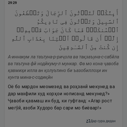
29
:
29
أَىِٕنَّكُمۡ لَتَأۡتُونَ ٱلرِّجَالَ وَتَقۡطَعُونَ
ٱلسَّبِیلَ وَتَأۡتُونَ فِی نَادِیكُمُ
ٱلۡمُنكَرَۖ فَمَا كَانَ جَوَابَ قَوۡمِهِۦۤ
إِلَّاۤ أَن قَالُوا۟ ٱئۡتِنَا بِعَذَابِ ٱللَّهِ
إِن كُنتَ مِنَ ٱلصَّـٰدِقِینَ
А-иннакум ла таътуна-р-риҷола ва тақзаъуна-с-сабӣла
ва таътуна фӣ нодӣкуму-л мункар. Фа мо кона ҷавоба
қавмиҳи илла ан қолуътино би ъазобиллоҳи ин
кунта мина-с-содиқӣн
Оё бо мардон меомезед ва роҳзанӣ мекунед ва
дар махфили худ корҳои нописанд мекунед?»
Ҷавоби қавмаш ин буд, ки гуфтанд: «Агар рост
мегӯӣ, азоби Худоро бар сари мо биёвар!»
Дар сура дидан