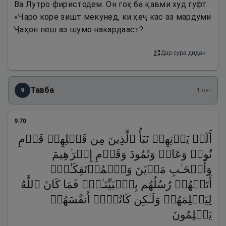
Ва Лутро фиристодем. Он гоҳ ба қавми худ гуфт:
«Чаро коре зишт мекунед, ки ҳеҷ кас аз мардуми
Ҷаҳон пеш аз шумо накардааст?
Дар сура дидан
Тавба
9
1
оят
9
:
70
أَلَمۡ یَأۡتِهِمۡ نَبَأُ ٱلَّذِینَ مِن قَبۡلِهِمۡ قَوۡمِ
نُوحࣲ وَعَادࣲ وَثَمُودَ وَقَوۡمِ إِبۡرَ ٰ⁠هِیمَ
وَأَصۡحَـٰبِ مَدۡیَنَ وَٱلۡمُؤۡتَفِكَـٰتِۚ
أَتَتۡهُمۡ رُسُلُهُم بِٱلۡبَیِّنَـٰتِۖ فَمَا كَانَ ٱللَّهُ
لِیَظۡلِمَهُمۡ وَلَـٰكِن كَانُوۤا۟ أَنفُسَهُمۡ
یَظۡلِمُونَ