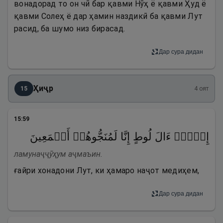
вонадорад то он чӣ бар қавми Нӯҳ ё қавми Ҳуд ё
қавми Солеҳ ё дар ҳамин наздикӣ ба қавми Лут
расид, ба шумо низ бирасад.
Дар сура дидан
Ҳиҷр
15
4
оят
15
:
59
إِلَّاۤ ءَالَ لُوطٍ إِنَّا لَمُنَجُّوهُمۡ أَجۡمَعِینَ
ламунаҷҷӯҳум аҷмаъин.
ғайри хонадони Лут, ки ҳамаро наҷот медиҳем,
Дар сура дидан