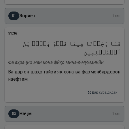
Зориёт
51
1
оят
51
:
36
فَمَا وَجَدۡنَا فِیهَا غَیۡرَ بَیۡتࣲ مِّنَ
ٱلۡمُسۡلِمِینَ
Фа ахраҷно ман кона фӣҳо мина-л-муъминӣн
Ва дар он шаҳр ғайри як хона ва фармонбардорон
наёфтем.
Дар сура дидан
Наҷм
53
1
оят