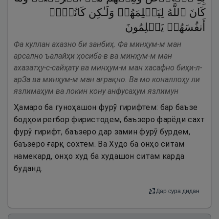
كَانَ ٱللَّهُ لِیَظۡلِمَهُمۡ وَلَـٰكِن كَانُوۤا۟
أَنفُسَهُمۡ یَظۡلِمُونَ
Фа куллан ахазно би занбиҳ. Фа минҳум-м ман
арсално ъалайҳи ҳосиба-в ва минҳум-м ман
ахазатҳу-с-сайҳату ва минҳум-м ман хасафно биҳи-л-
арЗа ва минҳум-м ман ағрақно. Ва мо коналлоҳу ли
язлимаҳум ва локин кону анфусаҳум язлимун
Ҳамаро ба гуноҳашон фурӯ гирифтем: бар баъзе
бодҳои регбор фиристодем, баъзеро фарёди сахт
фурӯ гирифт, баъзеро дар замин фурӯ бурдем,
баъзеро ғарқ сохтем. Ва Худо ба онҳо ситам
намекард, онҳо худ ба худашон ситам карда
буданд.
Дар сура дидан