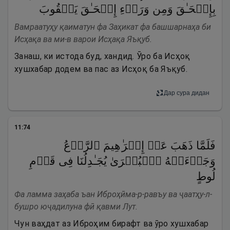
بِإِسۡحَـٰقَ وَمِن وَرَاۤءِ إِسۡحَـٰقَ یَعۡقُوبَ
Вамраатуҳу қаиматун фа Заҳикат фа башшарнаҳа би
Исҳақа ва ми-в варои Исҳақа Яъқуб.
Занаш, ки истода буд, хандид. Ӯро ба Исҳоқ
хушхабар додем ва пас аз Исҳоқ ба Яъқуб.
Дар сура дидан
11
:
74
فَلَمَّا ذَهَبَ عَنۡ إِبۡرَ ٰ⁠هِیمَ ٱلرَّوۡعُ
وَجَاۤءَتۡهُ ٱلۡبُشۡرَىٰ یُجَـٰدِلُنَا فِی قَوۡمِ
لُوطٍ
Фа ламма заҳаба ъан Иброҳӣма-р-равъу ва ҷаатҳу-л-
бушро юҷадилуна фӣ қавми Лут.
Чун ваҳдат аз Иброҳим бирафт ва ӯро хушхабар