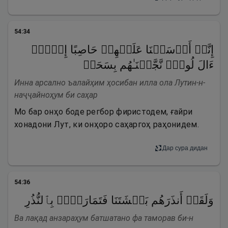
54
:
34
إِنَّاۤ أَرۡسَلۡنَا عَلَیۡهِمۡ حَاصِبًا إِلَّاۤ
ءَالَ لُوطࣲۖ نَّجَّیۡنَـٰهُم بِسَحَرࣲ
Инна арсално ъалайҳим ҳосибан илла ола Лутин-н-
наҷҷайноҳум би саҳар
Мо бар онҳо боде регбор фиристодем, ғайри
хонадони Лут, ки онҳоро саҳаргоҳ раҳонидем.
Дар сура дидан
54
:
36
وَلَقَدۡ أَنذَرَهُم بَطۡشَتَنَا فَتَمَارَوۡا۟ بِٱلنُّذُرِ
Ва лақад анзараҳум батшатано фа таморав би-н