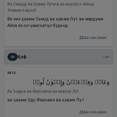
Ва Самуду ва Қавму Лути-в ва асҳобу-л Айкаҳ.
Улаика-л-аҳзоб
Ва низ қавми Самуд ва қавми Лут ва мардуми
Айка аз он ҷамоъатҳо буданд.
Дар сура дидан
Қоф
50
1
оят
50
:
13
وَعَادࣱ وَفِرۡعَوۡنُ وَإِخۡوَ ٰ⁠نُ لُوطࣲ
Ва Ъоду-в ва Фиръавну ва ихвону Лут
ва қавми Оду Фиръавн ва қавми Лут
Дар сура дидан