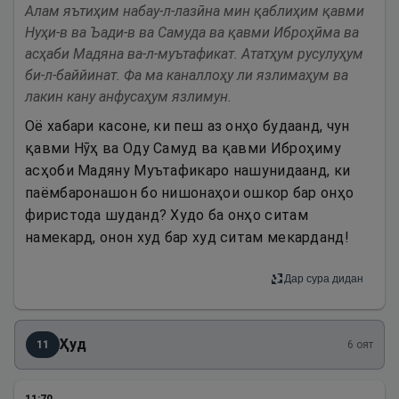
Алам яътиҳим набау-л-лазӣна мин қаблиҳим қавми
Нуҳи-в ва Ъади-в ва Самуда ва қавми Иброҳӣма ва
асҳаби Мадяна ва-л-муътафикат. Ататҳум русулуҳум
би-л-баййинат. Фа ма каналлоҳу ли язлимаҳум ва
лакин кану анфусаҳум язлимун.
Оё хабари касоне, ки пеш аз онҳо будаанд, чун
қавми Нӯҳ ва Оду Самуд ва қавми Иброҳиму
асҳоби Мадяну Муътафикаро нашунидаанд, ки
паёмбаронашон бо нишонаҳои ошкор бар онҳо
фиристода шуданд? Худо ба онҳо ситам
намекард, онон худ бар худ ситам мекарданд!
Дар сура дидан
Ҳуд
11
6
оят