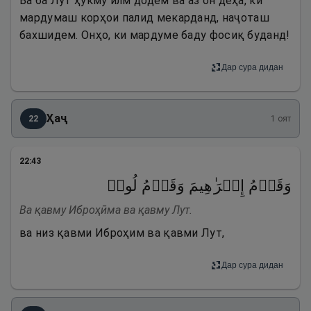
Ва ба Лут ҳукму илм додем ва аз он деҳа, ки
мардумаш корҳои палид мекарданд, наҷоташ
бахшидем. Онҳо, ки мардуме баду фосиқ буданд!
Дар сура дидан
Ҳаҷ
22
1
оят
22
:
43
وَقَوۡمُ إِبۡرَ ٰ⁠هِیمَ وَقَوۡمُ لُوطࣲ
Ва қавму Иброҳӣма ва қавму Лут.
ва низ қавми Иброҳим ва қавми Лут,
Дар сура дидан