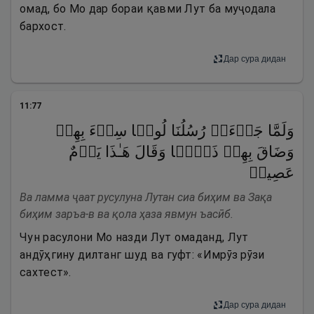
омад, бо Мо дар бораи қавми Лут ба муҷодала
бархост.
Дар сура дидан
11
:
77
وَلَمَّا جَاۤءَتۡ رُسُلُنَا لُوطࣰا سِیۤءَ بِهِمۡ
وَضَاقَ بِهِمۡ ذَرۡعࣰا وَقَالَ هَـٰذَا یَوۡمٌ
عَصِیبࣱ
Ва ламма ҷаат русулуна Лутан сиа биҳим ва Зақа
биҳим заръа-в ва қола ҳаза явмун ъасӣб.
Чун расулони Мо назди Лут омаданд, Лут
андӯҳгину дилтанг шуд ва гуфт: «Имрӯз рӯзи
сахтест».
Дар сура дидан