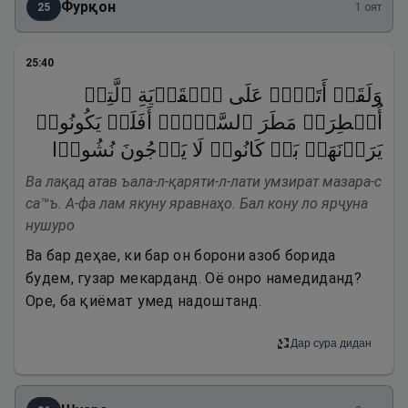
Фурқон
25
1
оят
25
:
40
وَلَقَدۡ أَتَوۡا۟ عَلَى ٱلۡقَرۡیَةِ ٱلَّتِیۤ
أُمۡطِرَتۡ مَطَرَ ٱلسَّوۡءِۚ أَفَلَمۡ یَكُونُوا۟
یَرَوۡنَهَاۚ بَلۡ كَانُوا۟ لَا یَرۡجُونَ نُشُورࣰا
Ва лақад атав ъала-л-қаряти-л-лати умзират мазара-с
са™ъ. А-фа лам якуну яравнаҳо. Бал кону ло ярҷуна
нушуро
Ва бар деҳае, ки бар он борони азоб борида
будем, гузар мекарданд. Оё онро намедиданд?
Оре, ба қиёмат умед надоштанд.
Дар сура дидан