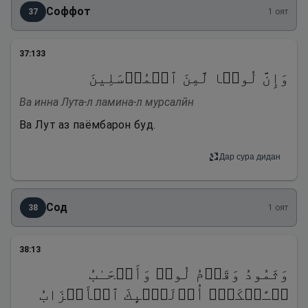
Соффот
37
1
оят
37
:
133
وَإِنَّ لُوطࣰا لَّمِنَ ٱلۡمُرۡسَلِینَ
Ва инна Лута-л ламина-л мурсалӣн
Ва Лут аз паёмбарон буд.
Дар сура дидан
Сод
38
1
оят
38
:
13
وَثَمُودُ وَقَوۡمُ لُوطࣲ وَأَصۡحَـٰبُ
لۡـَٔیۡكَةِۚ أُو۟لَـٰۤىِٕكَ ٱلۡأَحۡزَابُ