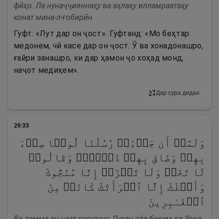
фӣҳо. Ла нунаҷҷияннаҳу ва аҳлаҳу илламраатаҳу
конат мина-л-ғобирӣн
Гуфт: «Лут дар он ҷост». Гуфтанд: «Мо беҳтар
медонем, чӣ касе дар он ҷост. Ӯ ва хонадонашро,
ғайри занашро, ки дар ҳамон ҷо хоҳад монд,
наҷот медиҳем».
Дар сура дидан
29
:
33
وَلَمَّاۤ أَن جَاۤءَتۡ رُسُلُنَا لُوطࣰا سِیۤءَ
بِهِمۡ وَضَاقَ بِهِمۡ ذَرۡعࣰاۖ وَقَالُوا۟
لَا تَخَفۡ وَلَا تَحۡزَنۡ إِنَّا مُنَجُّوكَ
وَأَهۡلَكَ إِلَّا ٱمۡرَأَتَكَ كَانَتۡ مِنَ
ٱلۡغَـٰبِرِینَ
Ва ламма ан ҷаат русулуно Лузан сйа биҳим ва Зоқа