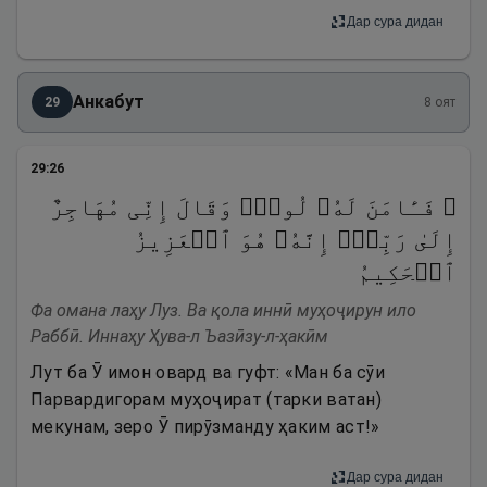
Дар сура дидан
Анкабут
29
8
оят
29
:
26
۞ فَـَٔامَنَ لَهُۥ لُوطࣱۘ وَقَالَ إِنِّی مُهَاجِرٌ
إِلَىٰ رَبِّیۤۖ إِنَّهُۥ هُوَ ٱلۡعَزِیزُ
ٱلۡحَكِیمُ
Фа омана лаҳу Луз. Ва қола иннӣ муҳоҷирун ило
Раббӣ. Иннаҳу Ҳува-л Ъазӣзу-л-ҳакӣм
Лут ба Ӯ имон овард ва гуфт: «Ман ба сӯи
Парвардигорам муҳоҷират (тарки ватан)
мекунам, зеро Ӯ пирӯзманду ҳаким аст!»
Дар сура дидан