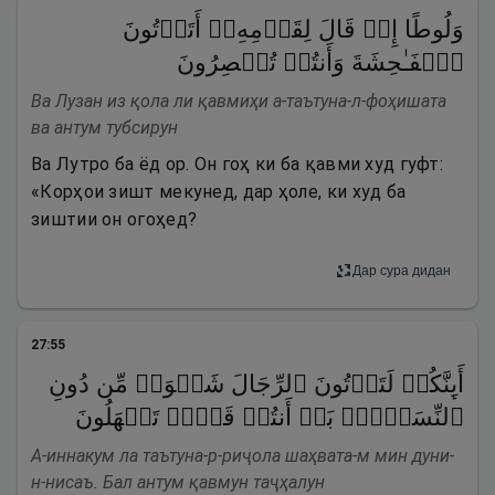
وَلُوطًا إِذۡ قَالَ لِقَوۡمِهِۦۤ أَتَأۡتُونَ
ٱلۡفَـٰحِشَةَ وَأَنتُمۡ تُبۡصِرُونَ
Ва Лузан из қола ли қавмиҳи а-таътуна-л-фоҳишата
ва антум тубсирун
Ва Лутро ба ёд ор. Он гоҳ ки ба қавми худ гуфт:
«Корҳои зишт мекунед, дар ҳоле, ки худ ба
зиштии он огоҳед?
Дар сура дидан
27
:
55
أَىِٕنَّكُمۡ لَتَأۡتُونَ ٱلرِّجَالَ شَهۡوَةࣰ مِّن دُونِ
ٱلنِّسَاۤءِۚ بَلۡ أَنتُمۡ قَوۡمࣱ تَجۡهَلُونَ
А-иннакум ла таътуна-р-риҷола шаҳвата-м мин дуни-
н-нисаъ. Бал антум қавмун таҷҳалун