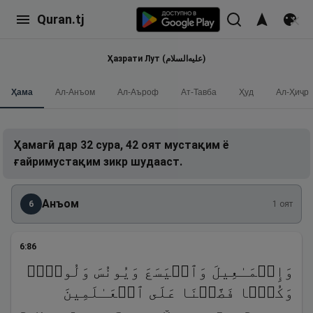
Quran.tj
Ҳазрати Лут (علیه‌السلام)
Ҳама
Ал-Анъом
Ал-Аъроф
Ат-Тавба
Ҳуд
Ал-Ҳиҷр
Ҳамагӣ дар 32 сура, 42 оят мустақим ё
ғайримустақим зикр шудааст.
Анъом
6
1
оят
6
:
86
وَإِسۡمَـٰعِیلَ وَٱلۡیَسَعَ وَیُونُسَ وَلُوطࣰاۚ
وَكُلࣰّا فَضَّلۡنَا عَلَى ٱلۡعَـٰلَمِینَ