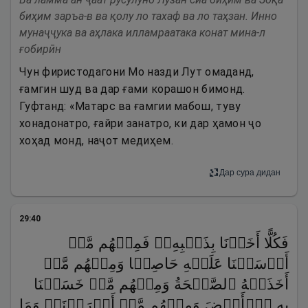
биҳим заръа-в ва қолу ло тахаф ва ло таҳзан. Инно
мунаҷҷука ва аҳлака илламраатака конат мина-л
ғобирӣн
Чун фиристодагони Мо назди Лут омаданд,
ғамгин шуд ва дар ғами корашон бимонд.
Гуфтанд: «Матарс ва ғамгии мабош, туву
хонадонатро, ғайри занатро, ки дар ҳамон ҷо
хоҳад монд, наҷот медиҳем.
Дар сура дидан
29
:
40
فَكُلًّا أَخَذۡنَا بِذَنۢبِهِۦۖ فَمِنۡهُم مَّنۡ
أَرۡسَلۡنَا عَلَیۡهِ حَاصِبࣰا وَمِنۡهُم مَّنۡ
أَخَذَتۡهُ ٱلصَّیۡحَةُ وَمِنۡهُم مَّنۡ خَسَفۡنَا
بِهِ ٱلۡأَرۡضَ وَمِنۡهُم مَّنۡ أَغۡرَقۡنَاۚ وَمَا