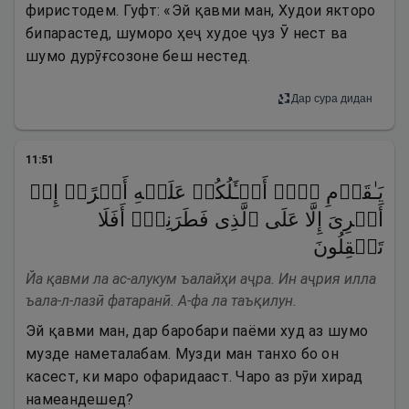
фиристодем. Гуфт: «Эй қавми ман, Худои якторо
бипарастед, шуморо ҳеҷ худое ҷуз Ӯ нест ва
шумо дурӯғсозоне беш нестед.
Дар сура дидан
11
:
51
یَـٰقَوۡمِ لَاۤ أَسۡـَٔلُكُمۡ عَلَیۡهِ أَجۡرًاۖ إِنۡ
أَجۡرِیَ إِلَّا عَلَى ٱلَّذِی فَطَرَنِیۤۚ أَفَلَا
تَعۡقِلُونَ
Йа қавми ла ас-алукум ъалайҳи аҷра. Ин аҷрия илла
ъала-л-лазӣ фатаранӣ. А-фа ла таъқилун.
Эй қавми ман, дар баробари паёми худ аз шумо
музде наметалабам. Музди ман танхо бо он
касест, ки маро офаридааст. Чаро аз рӯи хирад
намеандешед?