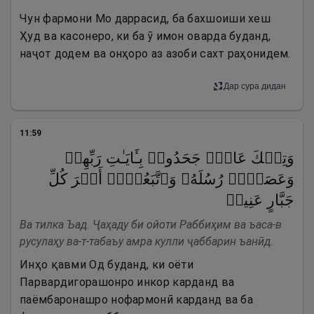
Чун фармони Мо даррасид, ба бахшоиши хеш
Ҳуд ва касонеро, ки ба ӯ имон оварда буданд,
наҷот додем ва онҳоро аз азоби сахт раҳонидем.
Дар сура дидан
11
:
59
وَتِلۡكَ عَادࣱۖ جَحَدُوا۟ بِـَٔایَـٰتِ رَبِّهِمۡ
وَعَصَوۡا۟ رُسُلَهُۥ وَٱتَّبَعُوۤا۟ أَمۡرَ كُلِّ
جَبَّارٍ عَنِیدࣲ
Ва тилка Ъад. Ҷаҳаду би ойоти Раббиҳим ва ъаса-в
русулаҳу ва-т-табаъу амра кулли ҷаббарин ъанӣд.
Инҳо қавми Од буданд, ки оёти
Парвардигорашонро инкор карданд ва
паёмбаронашро нофармонӣ карданд ва ба