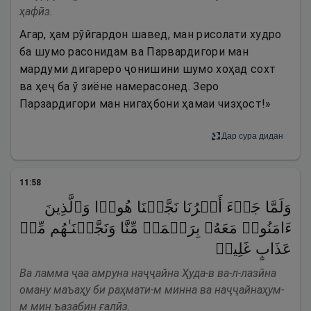
ҳафӣз.
Агар, ҳам рӯйгардон шавед, ман рисолати худро
ба шумо расонидам ва Парвардигори ман
мардуми дигареро ҷонишини шумо хоҳад сохт
ва ҳеҷ ба ӯ зиёне намерасонед. Зеро
Парзардигори ман нигаҳбони ҳамаи чизҳост!»
Дар сура дидан
11
:
58
وَلَمَّا جَاۤءَ أَمۡرُنَا نَجَّیۡنَا هُودࣰا وَٱلَّذِینَ
ءَامَنُوا۟ مَعَهُۥ بِرَحۡمَةࣲ مِّنَّا وَنَجَّیۡنَـٰهُم مِّنۡ
عَذَابٍ غَلِیظࣲ
Ва ламма ҷаа амруна наҷҷайна Ҳуда-в ва-л-лазӣна
оману маъаҳу би раҳмати-м минна ва наҷҷайнаҳум-
м мин ъазабин ғалӣз.