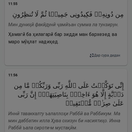
11
:
55
مِن دُونِهِۦۖ فَكِیدُونِی جَمِیعࣰا ثُمَّ لَا تُنظِرُونِ
Мин дуниҳӣ факӣдунӣ ҷамӣъан сумма ла тунзирун.
Ҳамагӣ ба ҳилагарӣ бар зидди ман бархезед ва
маро мӯҳлат надиҳед.
Дар сура дидан
11
:
56
إِنِّی تَوَكَّلۡتُ عَلَى ٱللَّهِ رَبِّی وَرَبِّكُمۚ مَّا مِن
دَاۤبَّةٍ إِلَّا هُوَ ءَاخِذُۢ بِنَاصِیَتِهَاۤۚ إِنَّ رَبِّی
عَلَىٰ صِرَ ٰ⁠طࣲ مُّسۡتَقِیمࣲ
Иннӣ таваккалту ъалаллоҳи Раббӣ ва Раббикум. Ма
мин даббатин илла Ҳува охизун би насиятиҳо. Инна
Раббӣ ъала сироти-м мустақӣм.