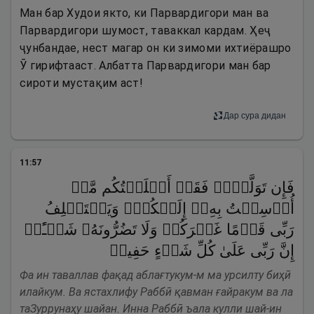
Ман бар Худои якто, ки Парвардигори ман ва
Парвардигори шумост, таваккал кардам. Ҳеҷ
ҷунбандае, нест магар он ки зимоми ихтиёрашро
Ӯ гирифтааст. Албатта Парвардигори ман бар
сироти мустақим аст!
Дар сура дидан
11
:
57
فَإِن تَوَلَّوۡا۟ فَقَدۡ أَبۡلَغۡتُكُم مَّاۤ
أُرۡسِلۡتُ بِهِۦۤ إِلَیۡكُمۡۚ وَیَسۡتَخۡلِفُ
رَبِّی قَوۡمًا غَیۡرَكُمۡ وَلَا تَضُرُّونَهُۥ شَیۡـًٔاۚ
إِنَّ رَبِّی عَلَىٰ كُلِّ شَیۡءٍ حَفِیظࣱ
Фа ин таваллав фақад аблағтукум-м ма урсилту биҳӣ
илайкум. Ва ястахлифу Раббӣ қавман ғайракум ва ла
таЗуррунаҳу шайан. Инна Раббӣ ъала кулли шай-ин