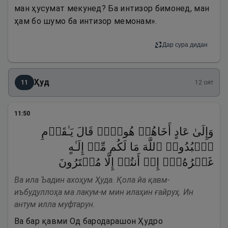
ман ҳусумат мекунед? Ба интизор бимонед, ман
ҳам бо шумо ба интизор мемонам».
Дар сура дидан
Ҳуд
11
12
оят
11
:
50
وَإِلَىٰ عَادٍ أَخَاهُمۡ هُودࣰاۚ قَالَ یَـٰقَوۡمِ
ٱعۡبُدُوا۟ ٱللَّهَ مَا لَكُم مِّنۡ إِلَـٰهٍ
غَیۡرُهُۥۤۖ إِنۡ أَنتُمۡ إِلَّا مُفۡتَرُونَ
Ва ила Ъадин ахоҳум Ҳуда. Қола йа қавм-
иъбудуллоҳа ма лакум-м мин илаҳин ғайруҳ. Ин
антум илла муфтарун.
Ва бар қавми Од бародарашон Ҳудро