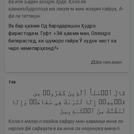
Ва ила Ъадин ахоҳум Ҳуда. Қола йа
қавмиъбудуллоҳа ма лакум-м мин илаҳин ғайруҳ. А-
фа ла таттақун.
Ва бар қавми Од бародарашон Ҳудро
фиристодем. Гуфт: «Эй қавми ман, Оллоҳро
биперастед, ки шуморо ғайри Ӯ худое нест ка
чаро намепарҳезед?»
Дар сура дидан
7
:
66
قَالَ ٱلۡمَلَأُ ٱلَّذِینَ كَفَرُوا۟ مِن
قَوۡمِهِۦۤ إِنَّا لَنَرَىٰكَ فِی سَفَاهَةࣲ وَإِنَّا
لَنَظُنُّكَ مِنَ ٱلۡكَـٰذِبِینَ
Қола-л малау-л-лазӣна кафару мин қавмиҳи инна ла
нарока фӣ сафаҳати-в ва инна ла назуннука мина-л