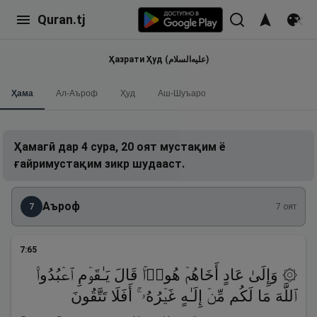
Quran.tj
Ҳазрати Ҳуд (علیه‌السلام)
Ҳама
Ал-Аъроф
Ҳуд
Аш-Шуъаро
Ҳамагӣ дар 4 сура, 20 оят мустақим ё
ғайримустақим зикр шудааст.
Аъроф
7
7
оят
7
:
65
۞ وَإِلَىٰ عَادٍ أَخَاهُمۡ هُودࣰاۚ قَالَ یَـٰقَوۡمِ ٱعۡبُدُوا۟
ٱللَّهَ مَا لَكُم مِّنۡ إِلَـٰهٍ غَیۡرُهُۥۤۚ أَفَلَا تَتَّقُونَ