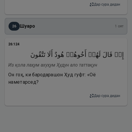
Дар сура дидан
Шуаро
26
1
оят
26
:
124
إِذۡ قَالَ لَهُمۡ أَخُوهُمۡ هُودٌ أَلَا تَتَّقُونَ
Из қола лаҳум ахуҳум Ҳудун ало таттақун
Он гоҳ, ки бародарашон Ҳуд гуфт: «Оё
наметарсед?
Дар сура дидан