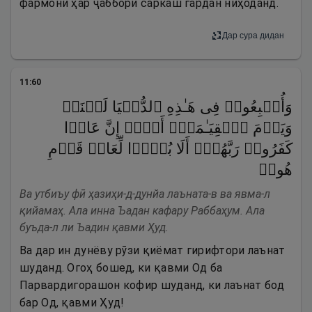
фармони ҳар ҷаббори саркаш гардан ниҳоданд.
Дар сура дидан
11
:
60
وَأُتۡبِعُوا۟ فِی هَـٰذِهِ ٱلدُّنۡیَا لَعۡنَةࣰ
وَیَوۡمَ ٱلۡقِیَـٰمَةِۗ أَلَاۤ إِنَّ عَادࣰا
كَفَرُوا۟ رَبَّهُمۡۗ أَلَا بُعۡدࣰا لِّعَادࣲ قَوۡمِ
هُودࣲ
Ва утбиъу фӣ ҳазиҳи-д-дунйа лаъната-в ва явма-л
қийамаҳ. Ала инна Ъадан кафару Раббаҳум. Ала
буъда-л ли Ъадин қавми Ҳуд.
Ва дар ин дунёву рӯзи қиёмат гирифтори лаънат
шуданд. Огоҳ бошед, ки қавми Од ба
Парвардигорашон кофир шуданд, ки лаънат бод
бар Од, қавми Ҳуд!