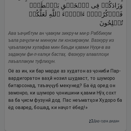
وَزَادَكُمۡ فِی ٱلۡخَلۡقِ بَصۜۡطَةࣰۖ
فَٱذۡكُرُوۤا۟ ءَالَاۤءَ ٱللَّهِ لَعَلَّكُمۡ
تُفۡلِحُونَ
Ава ъаҷибтум ан ҷаакум зикру-м ми-р Раббикум
ъала раҷули-м минкум ли юнзиракум. Вазкуру из
ҷаъалакум хулафаа мин баъди қавми Нуҳи-в ва
задакум фи-л-халқи бастаҳ. Фазкуру алааллоҳи
лаъаллакум туфлиҳун.
Оё аз ин, ки бар марде аз худатон аз ҷониби Пар-
вардигоратон ваҳй нозил шудааст, то шуморо
битарсонад, таъаҷҷуб мекунед? Ба ёд оред он
замонро, ки шуморо ҷонишини қавми Нӯҳ сохт
ва ба ҷисм фузунӣ дод. Пас неъматҳои Худоро ба
ёд оваред, бошад, ки наҷот ёбед!»
Дар сура дидан