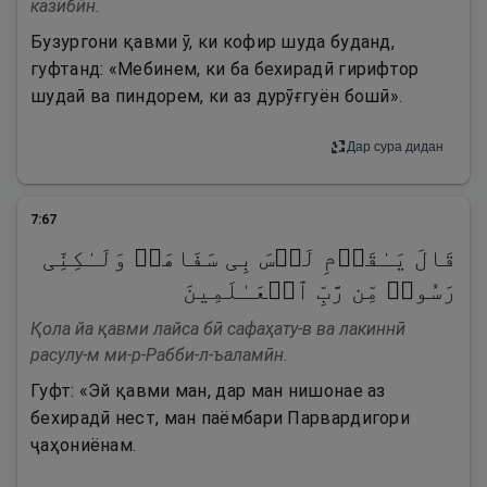
казибӣн.
Бузургони қавми ӯ, ки кофир шуда буданд,
гуфтанд: «Мебинем, ки ба бехирадӣ гирифтор
шудаӣ ва пиндорем, ки аз дурӯғгуён бошӣ».
Дар сура дидан
7
:
67
قَالَ یَـٰقَوۡمِ لَیۡسَ بِی سَفَاهَةࣱ وَلَـٰكِنِّی
رَسُولࣱ مِّن رَّبِّ ٱلۡعَـٰلَمِینَ
Қола йа қавми лайса бӣ сафаҳату-в ва лакиннӣ
расулу-м ми-р-Рабби-л-ъаламӣн.
Гуфт: «Эй қавми ман, дар ман нишонае аз
бехирадӣ нест, ман паёмбари Парвардигори
ҷаҳониёнам.