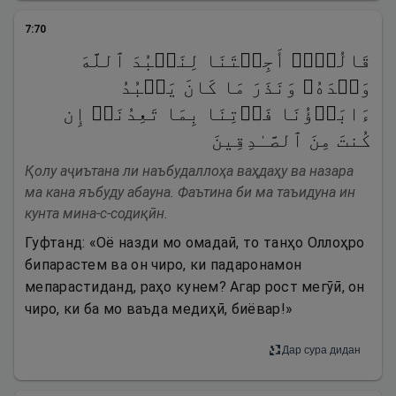
7
:
70
قَالُوۤا۟ أَجِئۡتَنَا لِنَعۡبُدَ ٱللَّهَ
وَحۡدَهُۥ وَنَذَرَ مَا كَانَ یَعۡبُدُ
ءَابَاۤؤُنَا فَأۡتِنَا بِمَا تَعِدُنَاۤ إِن
كُنتَ مِنَ ٱلصَّـٰدِقِینَ
Қолу аҷиътана ли наъбудаллоҳа ваҳдаҳу ва назара
ма кана яъбуду абауна. Фаътина би ма таъидуна ин
кунта мина-с-содиқӣн.
Гуфтанд: «Оё назди мо омадаӣ, то танҳо Оллоҳро
бипарастем ва он чиро, ки падаронамон
мепарастиданд, раҳо кунем? Агар рост мегӯӣ, он
чиро, ки ба мо ваъда медиҳӣ, биёвар!»
Дар сура дидан