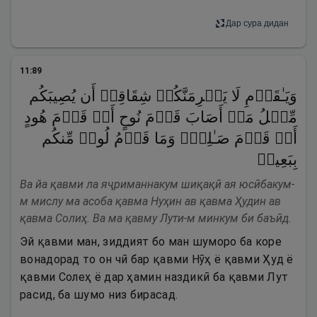
Дар сура дидан
11
:
89
وَیَـٰقَوۡمِ لَا یَجۡرِمَنَّكُمۡ شِقَاقِیۤ أَن یُصِیبَكُم
مِّثۡلُ مَاۤ أَصَابَ قَوۡمَ نُوحٍ أَوۡ قَوۡمَ هُودٍ
أَوۡ قَوۡمَ صَـٰلِحࣲۚ وَمَا قَوۡمُ لُوطࣲ مِّنكُم
بِبَعِیدࣲ
Ва йа қавми ла яҷриманнакум шиқақӣ ая юсӣбакум-
м мислу ма асоба қавма Нуҳин ав қавма Ҳудин ав
қавма Солиҳ. Ва ма қавму Лути-м минкум би баъӣд.
Эй қавми ман, зиддият бо ман шуморо ба коре
вонадорад то он чӣ бар қавми Нӯҳ ё қавми Ҳуд ё
қавми Солеҳ ё дар ҳамин наздикӣ ба қавми Лут
расид, ба шумо низ бирасад.