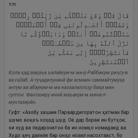
7
:
71
قَالَ قَدۡ وَقَعَ عَلَیۡكُم مِّن رَّبِّكُمۡ رِجۡسࣱ
وَغَضَبٌۖ أَتُجَـٰدِلُونَنِی فِیۤ أَسۡمَاۤءࣲ
سَمَّیۡتُمُوهَاۤ أَنتُمۡ وَءَابَاۤؤُكُم مَّا
نَزَّلَ ٱللَّهُ بِهَا مِن سُلۡطَـٰنࣲۚ
فَٱنتَظِرُوۤا۟ إِنِّی مَعَكُم مِّنَ
ٱلۡمُنتَظِرِینَ
Қола қад вақаъа ъалайкум-м ми-р-Раббикум риҷсу-в
ва ғаЗаб. А-туҷадилунанӣ фи асмаин саммайтумуҳа
антум ва абаукум-м ма наззалаллоҳу биҳа мин
султон. Фантазиру иннӣ маъакум-м мина-л-
мунтазирӣн.
Гуфт: «Азобу хашми Парвардигоратон ҳатман бар
шумо воқеъ хоҳад шуд. Оё дар бораи ин бутҳое;
ки худ ва падаронатон ба ин номҳо номидаед ва
Худо ҳеҷ далеле бар онҳо нозил насохтааст, бо