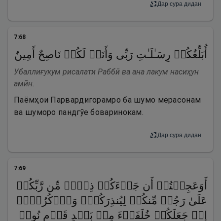
Дар сура дидан
7
:
68
أُبَلِّغُكُمۡ رِسَـٰلَـٰتِ رَبِّی وَأَنَا۠ لَكُمۡ نَاصِحٌ أَمِینٌ
Убаллиғукум рисалати Раббӣ ва ана лакум насиҳун
амӣн.
Паёмҳои Парвардигорамро ба шумо мерасонам
ва шуморо пандгӯе боваринокам.
Дар сура дидан
7
:
69
أَوَعَجِبۡتُمۡ أَن جَاۤءَكُمۡ ذِكۡرࣱ مِّن رَّبِّكُمۡ
عَلَىٰ رَجُلࣲ مِّنكُمۡ لِیُنذِرَكُمۡۚ وَٱذۡكُرُوۤا۟
إِذۡ جَعَلَكُمۡ خُلَفَاۤءَ مِنۢ بَعۡدِ قَوۡمِ نُوحࣲ