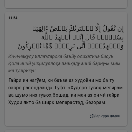
11
:
54
إِن نَّقُولُ إِلَّا ٱعۡتَرَىٰكَ بَعۡضُ ءَالِهَتِنَا
بِسُوۤءࣲۗ قَالَ إِنِّیۤ أُشۡهِدُ ٱللَّهَ
وَٱشۡهَدُوۤا۟ أَنِّی بَرِیۤءࣱ مِّمَّا تُشۡرِكُونَ
Ин-н-нақулу иллаътарока баъЗу олиҳатина бисуъ.
Қола иннӣ ушҳидуллоҳа вашҳаду аннӣ бариу-м мим
ма тушрикун.
Ғайри ин нагӯем, ки баъзе аз худоёни мо ба ту
озоре расондаанд». Гуфт: «Худоро гувоҳ мегирам
ва шумо низ гувоҳ бошед, ки ман аз он чӣ ғайри
Худои якто ба ширк мепарастед, безорам.
Дар сура дидан