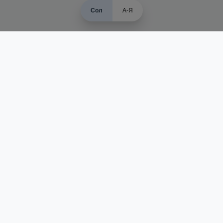
Сол
А-Я
Пайвандҳои зуд
Асосӣ
Қуръон
Омӯзиш
Қироат
Иқтибосҳо аз Қуръон
Пайғамбарон