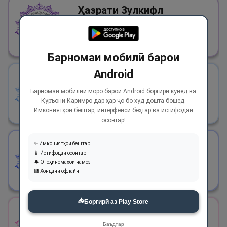
Ҳазрати Зулкифл
(علیه‌السلام)
Дар 2 сура, 2 оят
Барномаи мобилӣ барои
Android
Ҳазрати Мусо (علیه‌السلام)
Барномаи мобилии моро барои Android боргирӣ кунед ва
Қуръони Каримро дар ҳар ҷо бо худ дошта бошед.
Дар 72 сура, 306 оят
Имкониятҳои бештар, интерфейси беҳтар ва истифодаи
осонтар!
Ҳазрати Ҳорун
✨ Имкониятҳои бештар
📱 Истифодаи осонтар
(علیه‌السلام)
🔔 Огоҳиномаҳои намоз
💾 Хондани офлайн
Дар 21 сура, 25 оят
📥
Боргирӣ аз Play Store
Ҳазрати Довуд
(علیه‌السلام)
Баъдтар