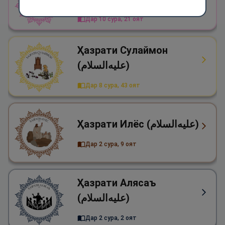
Дар 10 сура, 21 оят
Ҳазрати Сулаймон
(علیه‌السلام)
Дар 8 сура, 43 оят
Ҳазрати Илёс (علیه‌السلام)
Дар 2 сура, 9 оят
Ҳазрати Алясаъ
(علیه‌السلام)
Дар 2 сура, 2 оят