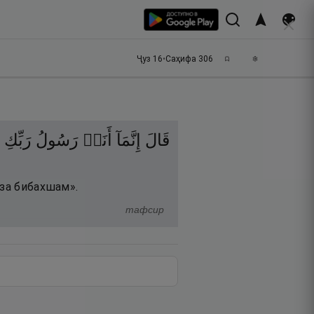
Ҷуз
16
•
Саҳифа
306
قَالَ
إِنَّمَآ
أَنَا۠
رَسُولُ
رَبِّكِ
иза бибахшам».
тафсир