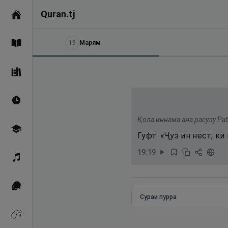
Quran.tj
Асосӣ
19
Марям
Қуръон
Саҳеҳи Бухорӣ
Вақтҳои намоз
Қола иннама ана расулу Раб
Омӯзиш
Гуфт: «Ҷуз ин нест, к
19
:
19
Қироат
Иқтибосҳо аз Қуръон
Сураи пурра
Зикрҳо