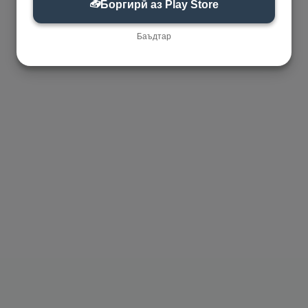
📥
Боргирӣ аз Play Store
Баъдтар