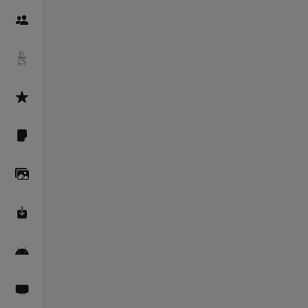
Пайғамбарон
Дуоҳо
Асмоул Ҳусно
Фарзи айн
Галерея
Махзани Маърифат
Барномаи мобилӣ
Пахшҳои зинда