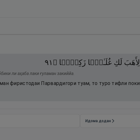
١٩
۝
زَكِيًّۭا
غُلَـٰمًۭا
لَكِ
لِأَهَبَ
бики ли аҳаба лаки ғуламан закиййа.
и ман фиристодаи Парвардигори туам, то туро тифли пок
Идома додан