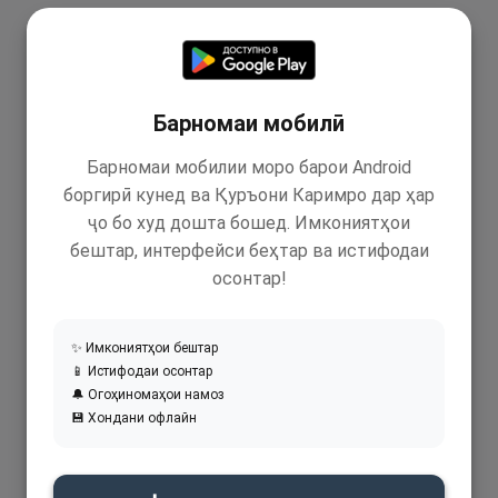
Барномаи мобилӣ
Барномаи мобилии моро барои Android
боргирӣ кунед ва Қуръони Каримро дар ҳар
ҷо бо худ дошта бошед. Имкониятҳои
бештар, интерфейси беҳтар ва истифодаи
осонтар!
✨ Имкониятҳои бештар
📱 Истифодаи осонтар
🔔 Огоҳиномаҳои намоз
💾 Хондани офлайн