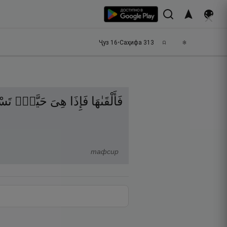
Ҷуз
16
•
Саҳифа
313
فَأَلْقَىٰهَا
فَإِذَا
هِىَ
حَيَّةٌۭ
تَسْ
тафсир