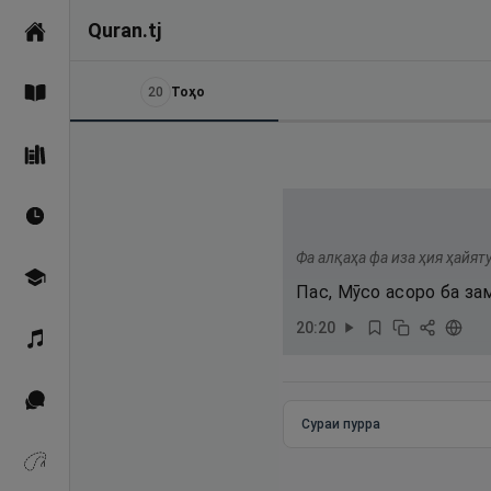
Quran.tj
Асосӣ
20
Тоҳо
Қуръон
Саҳеҳи Бухорӣ
Вақтҳои намоз
Фа алқаҳа фа иза ҳия ҳайяту
Омӯзиш
Пас, Мӯсо асоро ба за
20
:
20
Қироат
Иқтибосҳо аз Қуръон
Сураи пурра
Зикрҳо