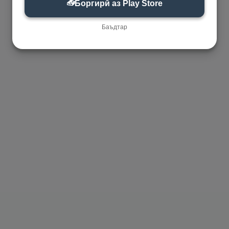
📥
Боргирӣ аз Play Store
Баъдтар