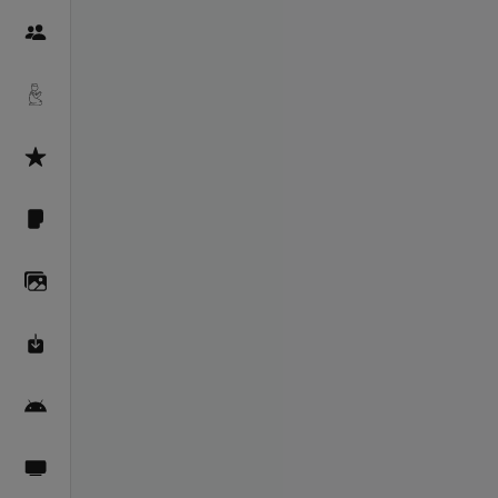
Пайғамбарон
Дуоҳо
Асмоул Ҳусно
Фарзи айн
Галерея
Махзани Маърифат
Барномаи мобилӣ
Пахшҳои зинда