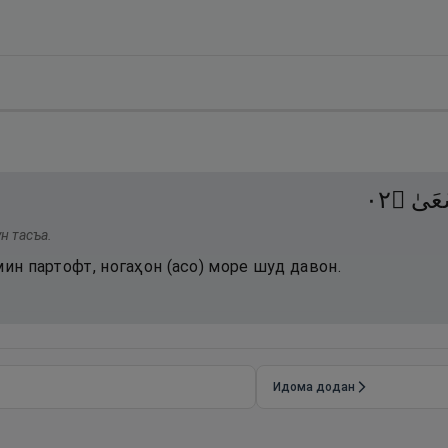
٢٠
۝
عَىٰ
н тасъа.
мин партофт, ногаҳон (асо) море шуд давон.
Идома додан