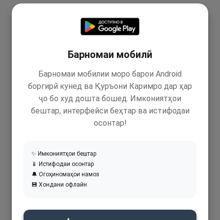
Барномаи мобилӣ
Барномаи мобилии моро барои Android
боргирӣ кунед ва Қуръони Каримро дар ҳар
ҷо бо худ дошта бошед. Имкониятҳои
бештар, интерфейси беҳтар ва истифодаи
осонтар!
✨ Имкониятҳои бештар
📱 Истифодаи осонтар
🔔 Огоҳиномаҳои намоз
💾 Хондани офлайн