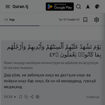
Quran.tj
24
Нур
Ҷуз
18
•
Саҳифа
352
يَوْمَ
تَشْهَدُ
عَلَيْهِمْ
أَلْسِنَتُهُمْ
وَأَيْدِيهِمْ
وَأَرْجُلُهُم
٢٤
۝
يَعْمَلُونَ
كَانُوا۟
بِمَا
Явма ташҳаду ъалайҳим алсинатуҳум ва айдӣҳим ва арҷулуҳум
би ма кану яъмалун.
Дар рӯзе, ки забонҳои онҳо ва дастҳои онҳо ва
пойҳои онҳо бар онҳо, ба он чӣ мекарданд, гувоҳӣ
медиҳанд.
24
:
24
тафсир