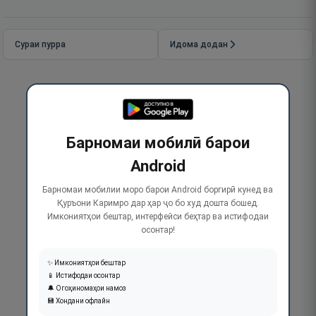
Сураи пурра
Идома додан
Барномаи мобилӣ барои
Android
Барномаи мобилии моро барои Android боргирӣ кунед ва
Қуръони Каримро дар ҳар ҷо бо худ дошта бошед.
Имкониятҳои бештар, интерфейси беҳтар ва истифодаи
осонтар!
✨ Имкониятҳои бештар
📱 Истифодаи осонтар
🔔 Огоҳиномаҳои намоз
💾 Хондани офлайн