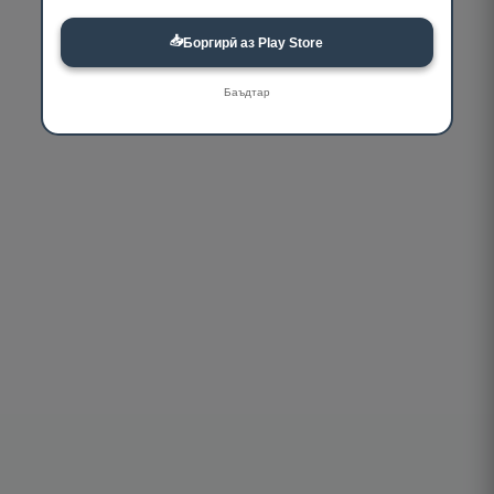
📥
Боргирӣ аз Play Store
Баъдтар