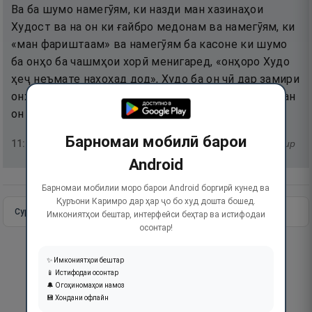
Ва ба шумо намегӯям, ки назди ман хазинаҳои
Худост ва на он ки ғайбро медонам ва намегӯям, ки
«ман фариштаам» ва намегӯям ба касоне ки шумо
ба онҳо ба чашмҳои хорӣ менигаред, «онҳоро Худо
ҳеҷ неъмате нахоҳад дод», Худо ба он чӣ дар замири
онҳост, донотар аст. Агар чунин гӯям, ҳаройина, ман
он гоҳ аз ситамгарон бошам!».
Барномаи мобилӣ барои
11
:
31
тафсир
Android
Барномаи мобилии моро барои Android боргирӣ кунед ва
Қуръони Каримро дар ҳар ҷо бо худ дошта бошед.
Сураи пурра
Идома додан
Имкониятҳои бештар, интерфейси беҳтар ва истифодаи
осонтар!
✨ Имкониятҳои бештар
📱 Истифодаи осонтар
🔔 Огоҳиномаҳои намоз
💾 Хондани офлайн