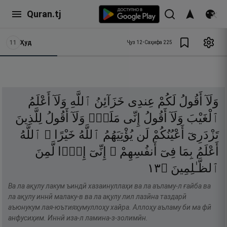
Quran.tj
11
Ҳуд
Ҷуз
12
•
Саҳифа
225
وَلَآ
أَقُولُ
لَكُمْ
عِندِى
خَزَآئِنُ
ٱللَّهِ
وَلَآ
أَعْلَمُ
ٱلْغَيْبَ
وَلَآ
أَقُولُ
إِنِّى
مَلَكٌۭ
وَلَآ
أَقُولُ
لِلَّذِينَ
تَزْدَرِىٓ
أَعْيُنُكُمْ
لَن
يُؤْتِيَهُمُ
ٱللَّهُ
خَيْرًا ۖ
ٱللَّهُ
أَعْلَمُ
بِمَا
فِىٓ
أَنفُسِهِمْ ۖ
إِنِّىٓ
إِذًۭا
لَّمِنَ
٣١
۝
ٱلظَّـٰلِمِينَ
Ва ла ақулу лакум ъиндӣ хазаинуллаҳи ва ла аъламу-л ғайба ва
ла ақулу иннӣ малаку-в ва ла ақулу лил лазӣна таздарӣ
аъюнукум лая-юътияҳумуллоҳу хайра. Аллоҳу аъламу би ма фӣ
анфусиҳим. Иннӣ иза-л ламина-з-золимӣн.