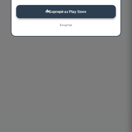
📥
Боргирӣ аз Play Store
Баъдтар