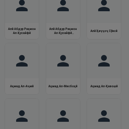
Алӣ Абдур Раҳмон
Алӣ Абдур Раҳмон
Алӣ Ҳаҷҷоҷ Сӯисӣ
Ал-Ҳусайфӣ
Ал-Ҳусайфӣ
(Қолун)
Аҳмад Ал-Аҷмӣ
Аҳмад Ал-Мисбоҳӣ
Аҳмад Ал-Ҳавошӣ