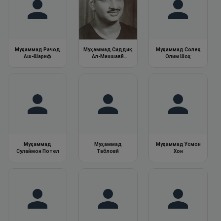
Муҳаммад Рачод
Муҳаммад Сиддиқ
Муҳаммад Солеҳ
Аш-Шариф
Ал-Миншавӣ
Олим Шоҳ
(Муҷаввад)
Муҳаммад
Муҳаммад
Муҳаммад Усмон
Сулаймон Потел
Табловӣ
Хон