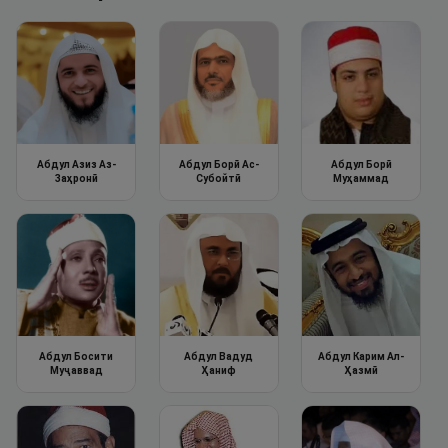
Абдул Азиз Аз-
Абдул Борӣ Ас-
Абдул Борӣ
Заҳронӣ
Субойтӣ
Муҳаммад
Абдул Босити
Абдул Вадуд
Абдул Карим Ал-
Муҷаввад
Ҳаниф
Ҳазмӣ