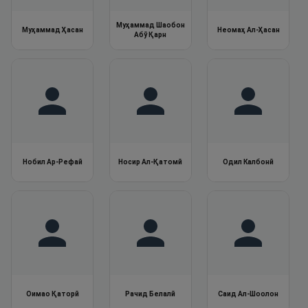
Муҳаммад Шаобон
Муҳаммад Ҳасан
Неомаҳ Ал-Ҳасан
Абӯ Қарн
Нобил Ар-Рефаӣ
Носир Ал-Қатомӣ
Одил Калбонӣ
Оимао Қаторӣ
Рачид Белалӣ
Саид Ал-Шоолон