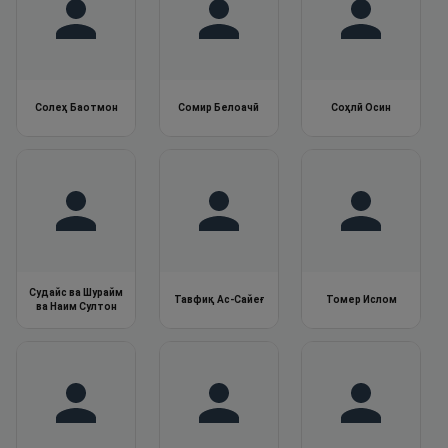
Солеҳ Баотмон
Сомир Белоачӣ
Соҳлӣ Осин
Судайс ва Шурайм
Тавфиқ Ас-Сайеғ
Томер Ислом
ва Наим Султон