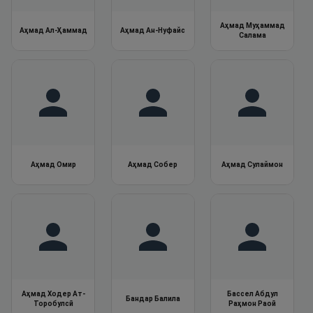
Аҳмад Муҳаммад
Аҳмад Ал-Ҳаммад
Аҳмад Ан-Нуфайс
Салама
Аҳмад Омир
Аҳмад Собер
Аҳмад Сулаймон
Аҳмад Ходер Ат-
Бассел Абдул
Бандар Балила
Торобулсӣ
Раҳмон Раоӣ