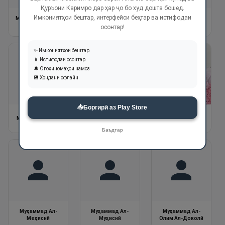
Қуръони Каримро дар ҳар ҷо бо худ дошта бошед.
Имкониятҳои бештар, интерфейси беҳтар ва истифодаи
Муҳаммад Абдул
Муҳаммад Абдул
Муҳаммад Абдул
Азиз
Карим
Ҳаким Соод Ал-
осонтар!
Абдуллоҳ
✨ Имкониятҳои бештар
📱 Истифодаи осонтар
🔔 Огоҳиномаҳои намоз
💾 Хондани офлайн
📥
Боргирӣ аз Play Store
Муҳаммад Ал-
Муҳаммад Ал-
Муҳаммад Айюб
Кантоӣ
Луҳайдон
Баъдтар
Муҳаммад Ал-
Муҳаммад Ал-
Муҳаммад Ал-
Меҳиснӣ
Муҳиснӣ
Олим Ал-Доколӣ