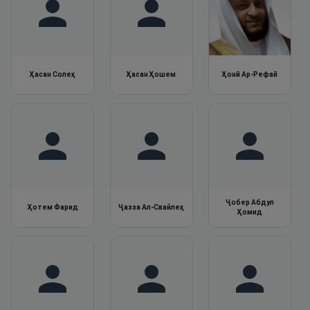
Ҳасан Солеҳ
Ҳасан Ҳошем
Ҳонӣ Ар-Рефаӣ
Ҷобер Абдул
Ҳотем Фарид
Ҷазза Ал-Свайлеҳ
Ҳомид