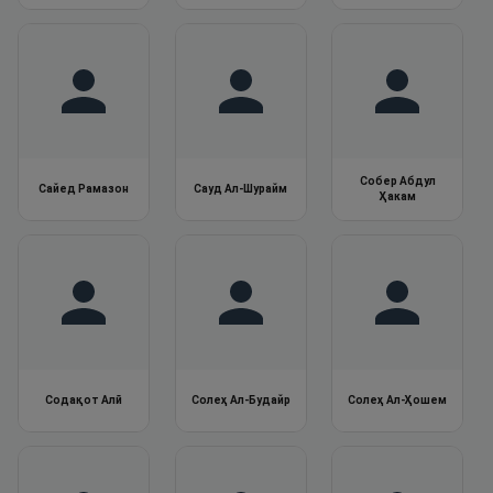
Собер Абдул
Сайед Рамазон
Сауд Ал-Шурайм
Ҳакам
Содақот Алӣ
Солеҳ Ал-Будайр
Солеҳ Ал-Ҳошем