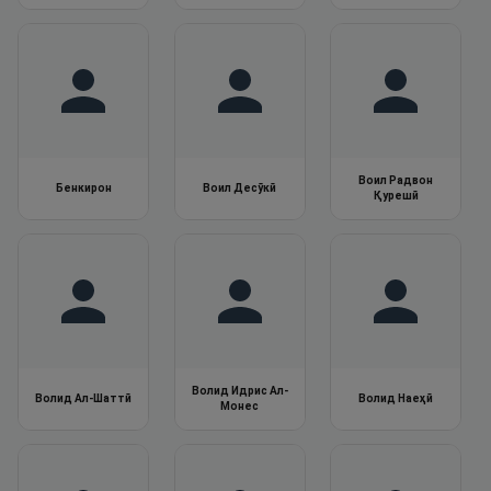
Воил Радвон
Бенкирон
Воил Десӯкӣ
Қурешӣ
Волид Идрис Ал-
Волид Ал-Шаттӣ
Волид Наеҳӣ
Монес