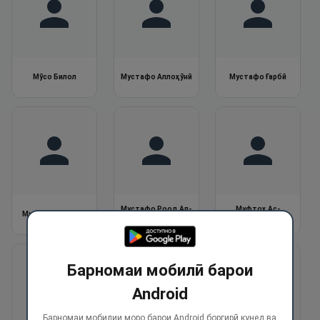
Мӯсо Билол
Мустафо Аллоҳӯнӣ
Мустафо Ғарбӣ
Мустафо Роод Ал-
Муфтоҳ Ас-
Мустафо Исмоил
Аззовӣ
Салтонӣ
Барномаи мобилӣ барои
Android
Барномаи мобилии моро барои Android боргирӣ кунед ва