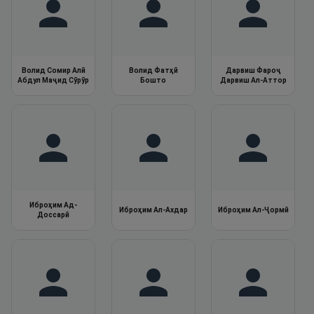
Волид Сомир Алӣ
Волид Фатҳӣ
Дарвиш Фароҷ
Абдул Маҷид Сӯрӯр
Бошто
Дарвиш Ал-Аттор
Иброҳим Ад-
Иброҳим Ал-Ахдар
Иброҳим Ал-Ҷормӣ
Доссарӣ