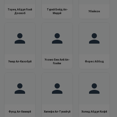
Тореқ Абдул Ғонӣ
Туркӣ Бейд Ал-
Убайкон
Доовоб
Маррӣ
Усомо Бин Алӣ Ал-
Умар Ал-Казобрӣ
Форес Аббод
Ғонӣм
Фуод Ал-Хамирӣ
Халифа Ал-Тунайҷӣ
Холид Абдул Кофӣ