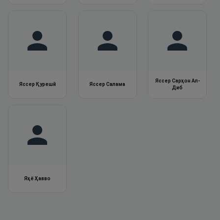
Яссер Сарҳон Ал-
Яссер Қурешӣ
Яссер Салама
Диб
Яҳё Ҳавво