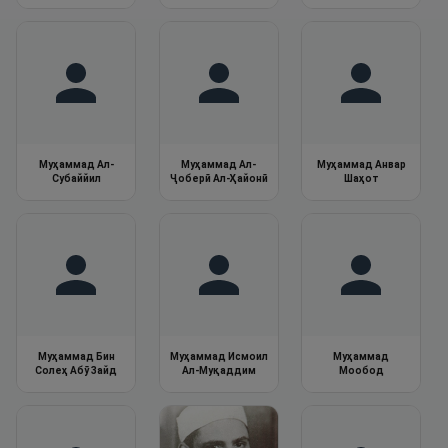
Муҳаммад Ал-
Муҳаммад Ал-
Муҳаммад Анвар
Субаййил
Ҷоберӣ Ал-Ҳайонӣ
Шаҳот
Муҳаммад Бин
Муҳаммад Исмоил
Муҳаммад
Солеҳ Абӯ Зайд
Ал-Муқаддим
Мообод