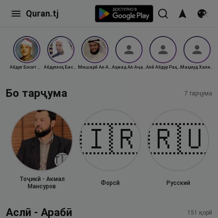
Quran.tj
Абдул Босит Мураттал
Абдуллоҳ Басфар
Мишарӣ Ал-Афосӣ
Аҳмад Ал-Аҷамӣ
Алӣ Абдур Раҳмон Ал-Ҳусайфӣ
Маҳмуд Халил Ал-Ҳусарӣ
Бо тарҷума
7
тарҷума
🇮🇷
🇷🇺
🇹🇯
Тоҷикӣ - Акмал
Форсӣ
Русский
Мансуров
Аслӣ - Арабӣ
151
қорӣ