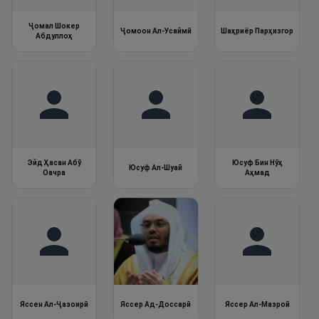
Ҷомал Шокер
Ҷомоон Ал-Усаймӣ
Шаҳриёр Парҳизгор
Абдуллоҳ
Эйд Ҳасан Абӯ
Юсуф Бин Нӯҳ
Юсуф Ал-Шуаӣ
Оачра
Аҳмад
Яссен Ал-Ҷазоирӣ
Яссер Ад-Доссарӣ
Яссер Ал-Мазроӣ