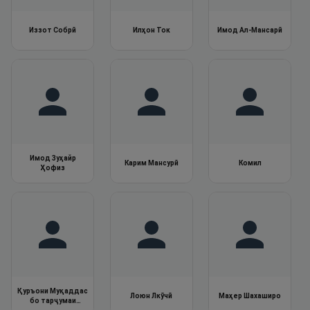
Иззот Собрӣ
Илҳон Ток
Имод Ал-Мансарӣ
Имод Зуҳайр
Карим Мансурӣ
Комил
Ҳофиз
Қуръони Муқаддас
Лоюн Лкӯчӣ
Маҳер Шахаширо
бо тарҷумаи