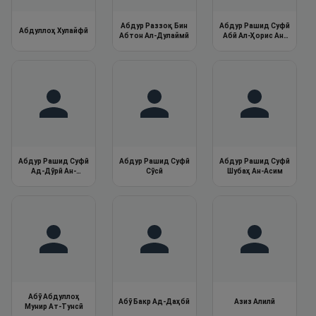
Абдур Раззоқ Бин
Абдур Рашид Суфӣ
Абдуллоҳ Хулайфӣ
Абтон Ал-Дулаймӣ
Абӣ Ал-Ҳорис Ан-
Ал-Касоӣ
Абдур Рашид Суфӣ
Абдур Рашид Суфӣ
Абдур Рашид Суфӣ
Ад-Дӯрӣ Ан-
Сӯсӣ
Шубаҳ Ан-Асим
Абиамр
Абӯ Абдуллоҳ
Абӯ Бакр Ад-Даҳбӣ
Азиз Алилӣ
Мунир Ат-Тунсӣ