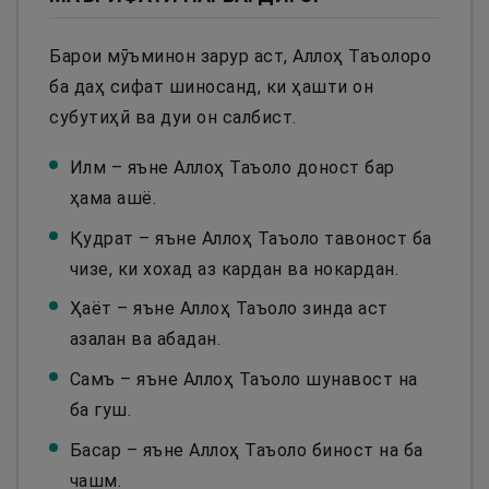
Барои мӯъминон зарур аст, Аллоҳ Таъолоро
ба даҳ сифат шиносанд, ки ҳашти он
субутиҳӣ ва дуи он салбист.
Илм – яъне Аллоҳ Таъоло доност бар
ҳама ашё.
Қудрат – яъне Аллоҳ Таъоло тавоност ба
чизе, ки хохад аз кардан ва нокардан.
Ҳаёт – яъне Аллоҳ Таъоло зинда аст
азалан ва абадан.
Самъ – яъне Аллоҳ Таъоло шунавост на
ба гуш.
Басар – яъне Аллоҳ Таъоло биност на ба
чашм.