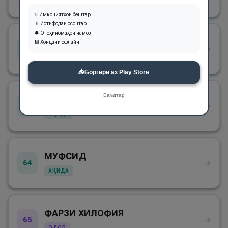
✨ Имкониятҳои бештар
📱 Истифодаи осонтар
🔔 Огоҳиномаҳои намоз
ҲАРОМ
💾 Хондани офлайн
→
62
АҚИДА
📥
Боргирӣ аз Play Store
Баъдтар
МАКРӮҲ
→
63
АҚИДА
МУФСИД
→
64
АҚИДА
ФАРЗИ ХИЛОФИЯ
→
65
ОДОБ