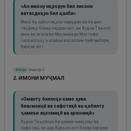
«Ал-имону иқрорун бил лисони
ватасдиқун бил қалби»
Имон ба забон иқрор намудан ва ба дил
тасдиқу бовар кардан аст, ки Худои Таъоло
якка ва ягона ва Муҳаммади Мустафо
саллаллоҳу ъалайҳи васаллам пайғамбари
барҳақ аст.
Мавзӯи
5
АҚИДА
2. ИМОНИ МУҶМАЛ
«Оманту биллоҳи камо ҳува
биасмоиҳӣ ва сифотиҳӣ ва қабилту
ҷамиъи аҳкомиҳӣ ва аркониҳӣ»
Худои Таъолоро ба ҳамаи номҳояш ва
сифоташ, ки дар Қуръон аст бовар кардам