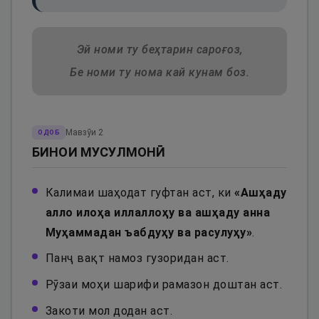
Эй номи ту беҳтарин сароғоз,
Бе номи ту нома кай кунам боз.
Мавзӯи
2
ОДОБ
БИНОИ МУСУЛМОНӢ
Калимаи шаҳодат гуфтан аст, ки
«
Ашҳаду
алло илоҳа иллаллоҳу ва ашҳаду анна
Муҳаммадан ъабдуҳу ва расулуҳу
»
.
Панҷ вақт намоз гузоридан аст.
Рӯзаи моҳи шарифи рамазон доштан аст.
Закоти мол додан аст.