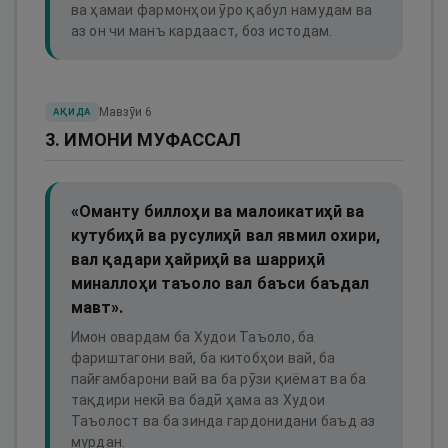
ва ҳамаи фармонҳои ӯро қабул намудам ва
аз он чи манъ кардааст, боз истодам.
Мавзӯи
6
АҚИДА
3. ИМОНИ МУФАССАЛ
«Оманту биллоҳи ва малоикатиҳӣ ва
кутубиҳӣ ва русулиҳӣ вал явмил охири,
вал қадари ҳайриҳӣ ва шарриҳӣ
миналлоҳи таъоло вал баъси баъдал
мавт».
Имон овардам ба Худои Таъоло, ба
фариштагони вай, ба китобҳои вай, ба
пайғамбарони вай ва ба рӯзи қиёмат ва ба
тақдири некӣ ва бадӣ ҳама аз Худои
Таъолост ва ба зинда гардонидани баъд аз
мурдан.