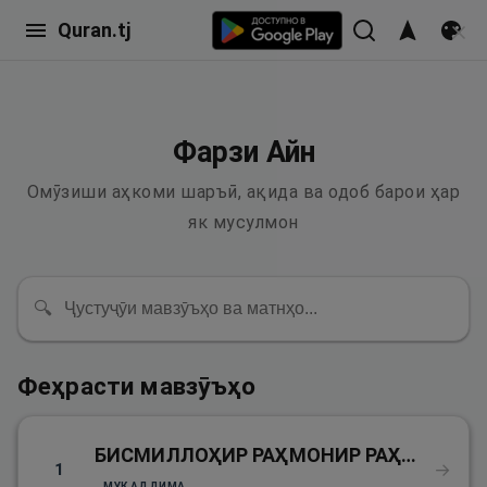
Quran.tj
Фарзи Айн
Омӯзиши аҳкоми шаръӣ, ақида ва одоб барои ҳар
як мусулмон
🔍
Феҳрасти мавзӯъҳо
БИСМИЛЛОҲИР РАҲМОНИР РАҲИМ
→
1
МУҚАДДИМА