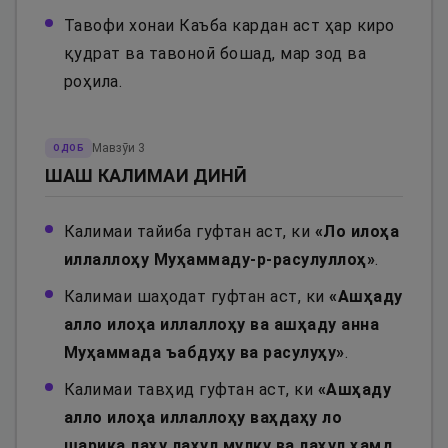
Тавофи хонаи Каъба кардан аст ҳар киро
қудрат ва тавоноӣ бошад, мар зод ва
роҳила.
Мавзӯи
3
ОДОБ
ШАШ КАЛИМАИ ДИНӢ
Калимаи тайиба гуфтан аст, ки
«
Ло илоҳа
иллаллоҳу Муҳаммаду-р-расулуллоҳ
»
.
Калимаи шаҳодат гуфтан аст, ки
«
Ашҳаду
алло илоҳа иллаллоҳу ва ашҳаду анна
Муҳаммада ъабдуҳу ва расулуҳу
»
.
Калимаи тавҳид гуфтан аст, ки
«
Ашҳаду
алло илоҳа иллаллоҳу ваҳдаҳу ло
шарика лаҳу лаҳул мулку ва лаҳул ҳамд