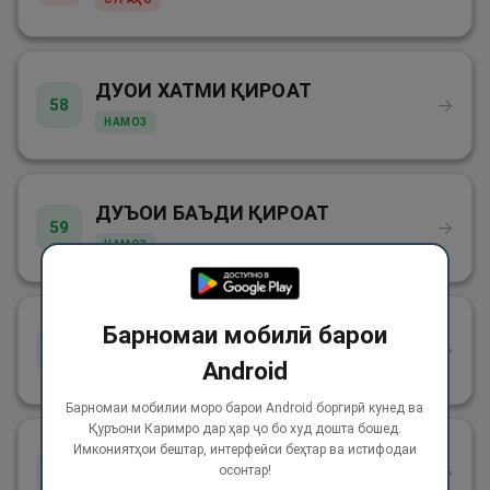
ДУОИ ХАТМИ ҚИРОАТ
→
58
НАМОЗ
ДУЪОИ БАЪДИ ҚИРОАТ
→
59
НАМОЗ
Барномаи мобилӣ барои
АМАЛҲОИ МАШРӮЪ ВА ҒАЙРИ МАШРӮЪ
→
60
Android
АҚИДА
Барномаи мобилии моро барои Android боргирӣ кунед ва
Қуръони Каримро дар ҳар ҷо бо худ дошта бошед.
Имкониятҳои бештар, интерфейси беҳтар ва истифодаи
НАМУДҲОИ ФАРЗ ВА СУННАТ
→
осонтар!
61
АҚИДА