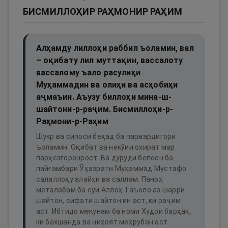
БИСМИЛЛОҲИР РАҲМОНИР РАҲИМ
Алҳамду лиллоҳи раббил ъоламин, вал
– оқибату лил муттақин, вассалоту
вассалому ъало расулиҳи
Муҳаммадин ва олиҳи ва асҳобиҳи
аҷмаъин. Аъузу биллоҳи мина-ш-
шайтони-р-раҷим. Бисмиллоҳи-р-
Раҳмони-р-Раҳим
Шукр ва сипоси беҳад ба парвардигори
ъоламин. Оқибат ва некӯии охират мар
парҳезгоронрост. Ва дуруди бепоён ба
пайғамбари Ӯҳазрати Муҳаммад Мустафо
салаллоҳу алайҳи ва саллам. Паноҳ
металабам ба сӯи Аллоҳ Таъоло аз шарри
шайтон, сифати шайтон ин аст, ки раҷим
аст. Ибтидо мекунам ба номи Худои барҳақ,
ки бахшанда ва ниҳоят меҳрубон аст.