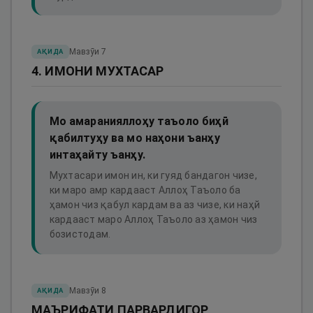
Мавзӯи
7
АҚИДА
4. ИМОНИ МУХТАСАР
Мо амаранияллоҳу таъоло биҳӣ
қабилтуҳу ва мо наҳони ъанҳу
интаҳайту ъанҳу.
Мухтасари имон ин, ки гуяд бандагон чизе,
ки маро амр кардааст Аллоҳ Таъоло ба
ҳамон чиз қабул кардам ва аз чизе, ки наҳй
кардааст маро Аллоҳ Таъоло аз ҳамон чиз
бозистодам.
Мавзӯи
8
АҚИДА
МАЪРИФАТИ ПАРВАРДИГОР