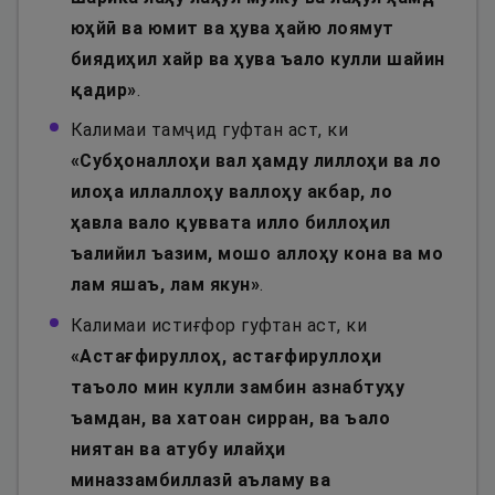
юҳйӣ ва юмит ва ҳува ҳайю лоямут
биядиҳил хайр ва ҳува ъало кулли шайин
қадир
»
.
Калимаи тамҷид гуфтан аст, ки
«
Субҳоналлоҳи вал ҳамду лиллоҳи ва ло
илоҳа иллаллоҳу валлоҳу акбар, ло
ҳавла вало қуввата илло биллоҳил
ъалийил ъазим, мошо аллоҳу кона ва мо
лам яшаъ, лам якун
»
.
Калимаи истиғфор гуфтан аст, ки
«
Астағфируллоҳ, астағфируллоҳи
таъоло мин кулли замбин азнабтуҳу
ъамдан, ва хатоан сирран, ва ъало
ниятан ва атубу илайҳи
миназзамбиллазӣ аъламу ва