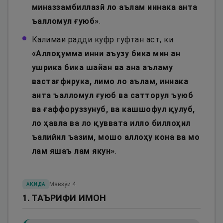
миназзамбиллазӣ ло аълам иннака анта
ъалломул ғуюб
»
.
Калимаи радди куфр гуфтан аст, ки
«
Аллоҳумма инни аъузу бика мин ан
ушрика бика шайан ва ана аъламу
вастағфирука, лимо ло аълам, иннака
анта ъалломул ғуюб ва сатторул ъуюб
ва ғаффоруззунуб, ва кашшофул қулуб,
ло ҳавла ва ло қуввата илло биллоҳил
ъалийил ъазим, мошо аллоҳу кона ва мо
лам яшаъ лам якун
»
.
Мавзӯи
4
АҚИДА
1. ТАЪРИФИ ИМОН