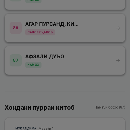
АГАР ПУРСАНД, КИ...
→
86
САВОЛУ ҶАВОБ
АФЗАЛИ ДУЪО
→
87
НАМОЗ
Хондани пурраи китоб
Ҷамеъи бобҳо (
87
)
Мавзӯи
1
МУҚАДДИМА