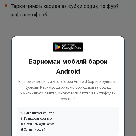
Тарки ҷимоъ кардан аз субҳи содиқ то фурӯ
рафтани офтоб
Барномаи мобилӣ барои
Android
Барномаи мобилии моро барои Android боргирӣ кунед ва
Қуръони Каримро дар ҳар ҷо бо худ дошта бошед.
Имкониятҳои бештар, интерфейси беҳтар ва истифодаи
осонтар!
✨ Имкониятҳои бештар
📱 Истифодаи осонтар
🔔 Огоҳиномаҳои намоз
💾 Хондани офлайн