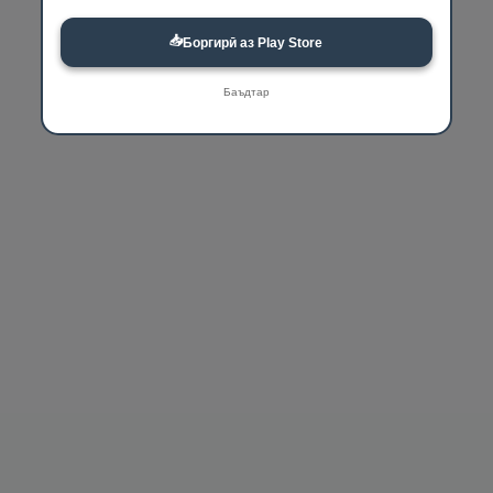
📥
Боргирӣ аз Play Store
Баъдтар