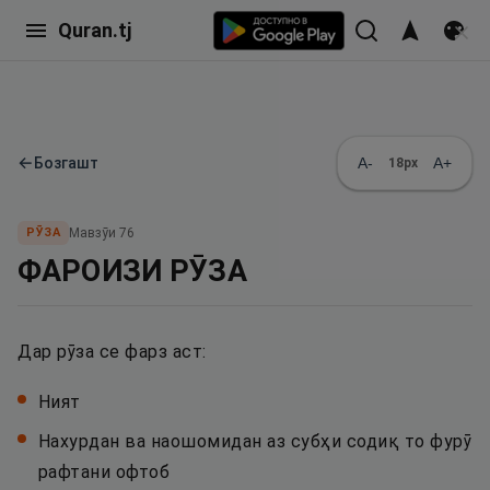
Quran.tj
←
Бозгашт
A-
A+
18
px
РӮЗА
Мавзӯи
76
ФАРОИЗИ РӮЗА
Дар рӯза се фарз аст:
Ният
Нахурдан ва наошомидан аз субҳи содиқ то фурӯ
рафтани офтоб