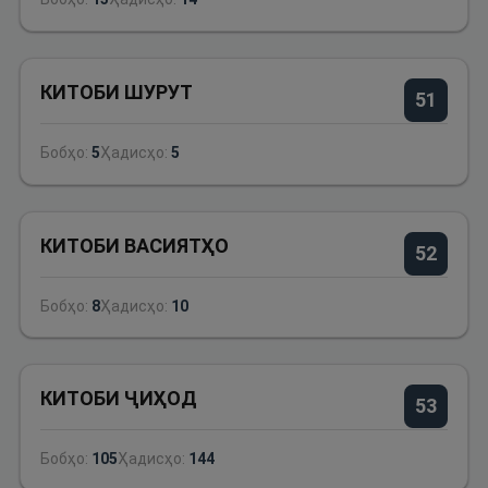
КИТОБИ ШУРУТ
51
Бобҳо:
5
Ҳадисҳо:
5
КИТОБИ ВАСИЯТҲО
52
Бобҳо:
8
Ҳадисҳо:
10
КИТОБИ ҶИҲОД
53
Бобҳо:
105
Ҳадисҳо:
144