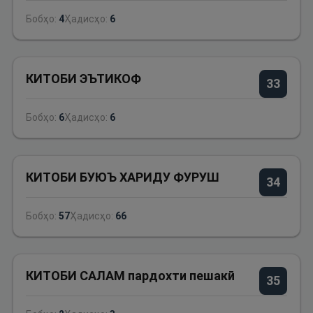
Бобҳо:
4
Ҳадисҳо:
6
КИТОБИ ЭЪТИКОФ
33
Бобҳо:
6
Ҳадисҳо:
6
КИТОБИ БУЮЪ ХАРИДУ ФУРУШ
34
Бобҳо:
57
Ҳадисҳо:
66
КИТОБИ САЛАМ пардохти пешакӣ
35