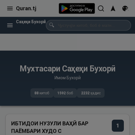
Quran.tj
Саҳеҳи Бухорӣ
🔍
Мухтасари Саҳеҳи Бухорӣ
Имом Бухорӣ
88
китоб
1592
боб
2232
ҳадис
ИБТИДОИ НУЗУЛИ ВАҲЙ БАР
1
ПАЁМБАРИ ХУДО С