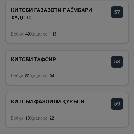
КИТОБИ ҒАЗАВОТИ ПАЁМБАРИ
57
ХУДО C
Бобҳо:
49
Ҳадисҳо:
113
КИТОБИ ТАФСИР
58
Бобҳо:
81
Ҳадисҳо:
94
КИТОБИ ФАЗОИЛИ ҚУРЪОН
59
Бобҳо:
13
Ҳадисҳо:
22