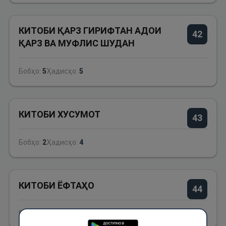
КИТОБИ ҚАРЗ ГИРИФТАН АДОИ
42
ҚАРЗ ВА МУФЛИС ШУДАН
Бобҳо:
5
Ҳадисҳо:
5
КИТОБИ ХУСУМОТ
43
Бобҳо:
2
Ҳадисҳо:
4
КИТОБИ ЁФТАҲО
44
Бобҳо:
2
Ҳадисҳо:
2