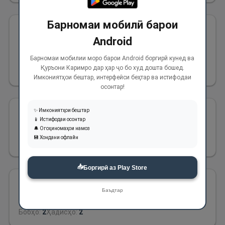
Барномаи мобилӣ барои
КИТОБИ ДОДХОҲӢ АЗ ЗУЛМИ
45
Android
МАРДУМ БАР ЯКДИГАР
Барномаи мобилии моро барои Android боргирӣ кунед ва
Қуръони Каримро дар ҳар ҷо бо худ дошта бошед.
Бобҳо:
17
Ҳадисҳо:
18
Имкониятҳои бештар, интерфейси беҳтар ва истифодаи
осонтар!
✨ Имкониятҳои бештар
КИТОБИ ШАРОКАТ
46
📱 Истифодаи осонтар
🔔 Огоҳиномаҳои намоз
💾 Хондани офлайн
Бобҳо:
5
Ҳадисҳо:
6
📥
Боргирӣ аз Play Store
КИТОБИ ГАРАВ ДАР ҒАЙРИ САФАР
47
Баъдтар
Бобҳо:
2
Ҳадисҳо:
2