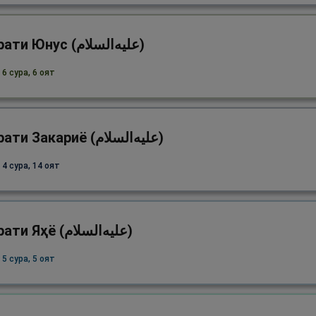
Ҳазрати Юнус (علیه‌السلام)
6 сура, 6 оят
Ҳазрати Закариё (علیه‌السلام)
 4 сура, 14 оят
Ҳазрати Яҳё (علیه‌السلام)
5 сура, 5 оят