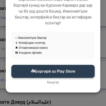
боргирӣ кунед ва Қуръони Каримро дар ҳар
Ҳазрати Зулкифл (علیه‌السلام)
ҷо бо худ дошта бошед. Имкониятҳои
бештар, интерфейси беҳтар ва истифодаи
2 сура, 2 оят
осонтар!
✨ Имкониятҳои бештар
Ҳазрати Мусо (علیه‌السلام)
📱 Истифодаи осонтар
🔔 Огоҳиномаҳои намоз
 72 сура, 306 оят
💾 Хондани офлайн
Ҳазрати Ҳорун (علیه‌السلام)
📥
Боргирӣ аз Play Store
 21 сура, 25 оят
Баъдтар
Ҳазрати Довуд (علیه‌السلام)