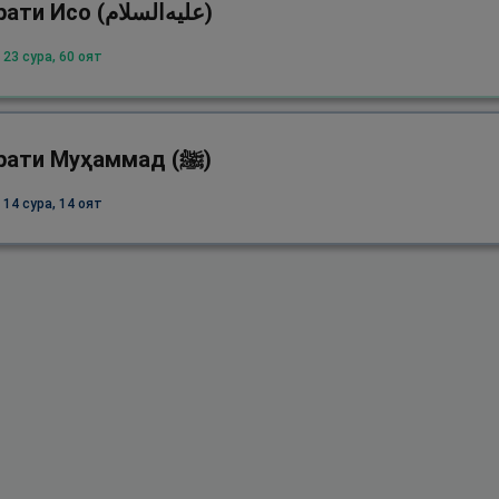
Ҳазрати Исо (علیه‌السلام)
 23 сура, 60 оят
Ҳазрати Муҳаммад (ﷺ)
 14 сура, 14 оят