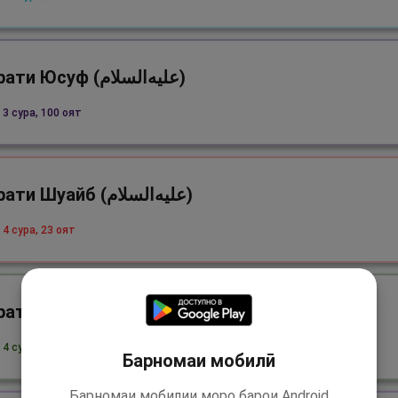
Ҳазрати Юсуф (علیه‌السلام)
 3 сура, 100 оят
Ҳазрати Шуайб (علیه‌السلام)
 4 сура, 23 оят
Ҳазрати Айюб (علیه‌السلام)
4 сура, 4 оят
Барномаи мобилӣ
Барномаи мобилии моро барои Android