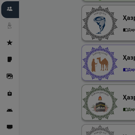
Пайғамбарон
Дуоҳо
Дар
Асмоул Ҳусно
Фарзи айн
Дар
Галерея
Махзани Маърифат
Дар
Барномаи мобилӣ
Пахшҳои зинда