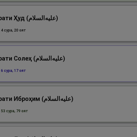
Ҳазрати Ҳуд (علیه‌السلام)
 4 сура, 20 оят
Ҳазрати Солеҳ (علیه‌السلام)
 6 сура, 17 оят
Ҳазрати Иброҳим (علیه‌السلام)
 53 сура, 79 оят