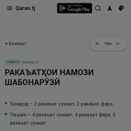
Quran.tj
←
Бозгашт
A-
A+
18
px
НАМОЗ
Мавзӯи
27
РАКАЪАТҲОИ НАМОЗИ
ШАБОНАРӮЗӢ
Бомдод – 2 ракаъат суннат, 2 ракаъат фарз.
Пешин – 4 ракаъат суннат, 4 ракаъат фарз. 2
ракаъат суннат.