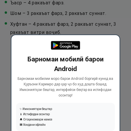
Ъаср – 4 ракаъат фарз.
Шом – 3 ракаъат фарз, 2 ракаъат суннат.
Хуфтан – 4 ракаъат фарз, 2 ракаъат суннат, 3
ракаъат витри воҷиб.
Барномаи мобилӣ барои
Android
Барномаи мобилии моро барои Android боргирӣ кунед ва
Қуръони Каримро дар ҳар ҷо бо худ дошта бошед.
Имкониятҳои бештар, интерфейси беҳтар ва истифодаи
осонтар!
✨ Имкониятҳои бештар
📱 Истифодаи осонтар
🔔 Огоҳиномаҳои намоз
💾 Хондани офлайн