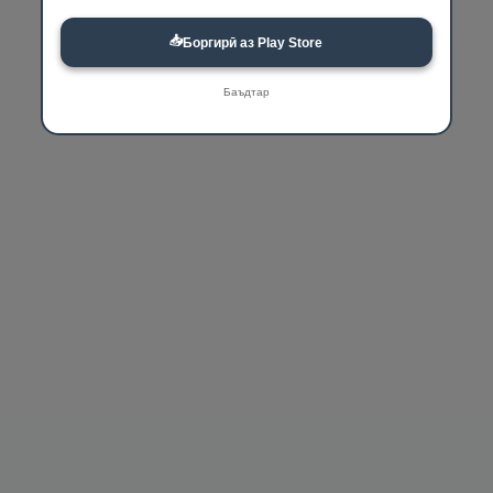
📥
Боргирӣ аз Play Store
Баъдтар