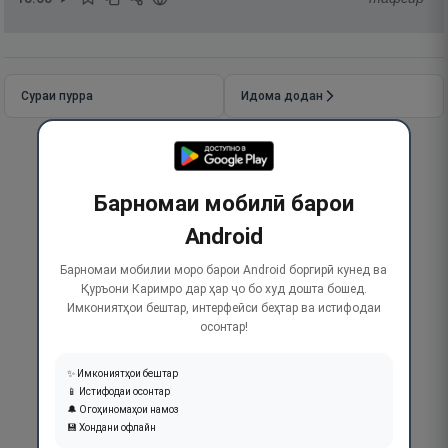
Сураи пурра
Идома додан
Барномаи мобилӣ барои
Android
Барномаи мобилии моро барои Android боргирӣ кунед ва
Қуръони Каримро дар ҳар ҷо бо худ дошта бошед.
Имкониятҳои бештар, интерфейси беҳтар ва истифодаи
осонтар!
✨ Имкониятҳои бештар
📱 Истифодаи осонтар
🔔 Огоҳиномаҳои намоз
💾 Хондани офлайн