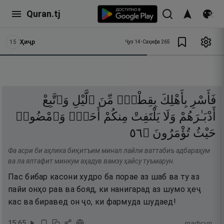
Quran.tj
15
Ҳиҷр
Ҷуз
14
•
Саҳифа
265
فَأَسْرِ
بِأَهْلِكَ
بِقِطْعٍۢ
مِّنَ
ٱلَّيْلِ
وَٱتَّبِعْ
أَدْبَـٰرَهُمْ
وَلَا
يَلْتَفِتْ
مِنكُمْ
أَحَدٌۭ
وَٱمْضُوا۟
٦٥
۝
تُؤْمَرُونَ
حَيْثُ
Фа асри би аҳлика биқитъим минал лайли ваттабиъ адбараҳум
ва ла ялтафит минкум аҳадув вамзу ҳайсу туъмарун.
Пас бибар касони худро ба порае аз шаб ва ту аз
пайи онҳо рав ва бояд, ки нанигарад аз шумо ҳеҷ
кас ва биравед он ҷо, ки фармуда шудаед!
15
:
65
тафсир