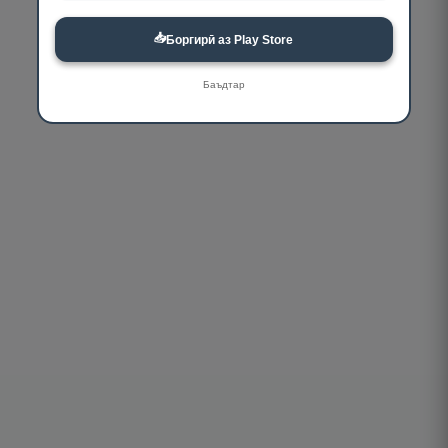
📥
Боргирӣ аз Play Store
Баъдтар