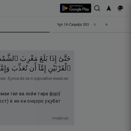
Ҷуз
16
•
Саҳифа
303
حَتَّىٰٓ
إِذَا
بَلَغَ
مَغْرِبَ
ٱلشَّمْ
ٱلْقَرْنَيْنِ
إِمَّآ
أَن
تُعَذِّبَ
وَإِمَّا
вма. Қулна йа за-л-қарнайни имма ан
маи гил ва лойи тира фурӯ
ост) ё ин ки онҳоро уқубат
тафсир