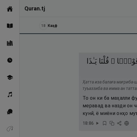
Quran.tj
Асосӣ
18
Каҳф
Қуръон
Саҳеҳи Бухорӣ
قَوْمًۭا 
قُلْنَا
يَـٰذَا
Вақтҳои намоз
Омӯзиш
Ҳатта иза балаға мағриба-
туъаззиба ва имма ан татта
Қироат
То он ки ба маҳалли ф
меравад ва назди он ч
Иқтибосҳо аз Қуръон
кунӣ, ё миёни онҳо му
18
:
86
Зикрҳо