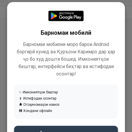
Идома додан
Барномаи мобилӣ
Барномаи мобилии моро барои Android
боргирӣ кунед ва Қуръони Каримро дар ҳар
ҷо бо худ дошта бошед. Имкониятҳои
бештар, интерфейси беҳтар ва истифодаи
осонтар!
✨ Имкониятҳои бештар
📱 Истифодаи осонтар
🔔 Огоҳиномаҳои намоз
💾 Хондани офлайн