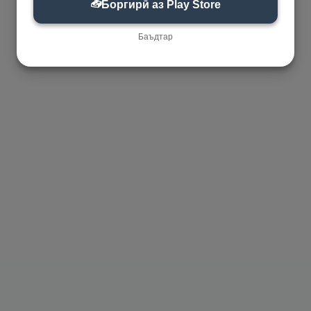
📥
Боргирӣ аз Play Store
Баъдтар