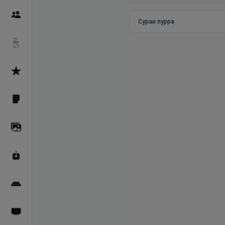
Пайғамбарон
Сураи пурра
Дуоҳо
Асмоул Ҳусно
Фарзи айн
Галерея
Махзани Маърифат
Барномаи мобилӣ
Пахшҳои зинда