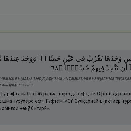
سِ
وَجَدَهَا
تَغْرُبُ
فِى
عَيْنٍ
حَمِئَةٍۢ
وَوَجَدَ
عِندَهَا
ۗ
٨٦
۝
حُسْنًۭا
فِيهِمْ
تَتَّخِذَ
أَن
ٓ
ш-шамси ваҷадаҳа тағрубу фӣ ъайнин ҳамиати-в ва ваҷада ъиндаҳа қа
хиза фӣҳим ҳусна.
урӯ рафтани Офтоб расид, онро дарёфт, ки Офтоб дар чаш
ашма гурӯҳеро ёфт. Гуфтем: «Эй Зулқарнайн, (ихтиёр тур
ъомилаи некӯ бигирӣ».