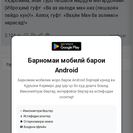
«Ҳаройина, Ман туро пешвои мардум мегардонам».
(Иброҳим) гуфт: «Ва аз авлоди ман низ (пешвоён
пайдо кун)!». Аллоҳ гуфт: «Ваҳйи Ман ба золимон
нарасад!».
2
:
124
тафсир
Барномаи мобилӣ барои
Сураи пурра
Идома додан
Android
Барномаи мобилии моро барои Android боргирӣ кунед ва
Қуръони Каримро дар ҳар ҷо бо худ дошта бошед.
Имкониятҳои бештар, интерфейси беҳтар ва истифодаи
осонтар!
✨ Имкониятҳои бештар
📱 Истифодаи осонтар
🔔 Огоҳиномаҳои намоз
💾 Хондани офлайн