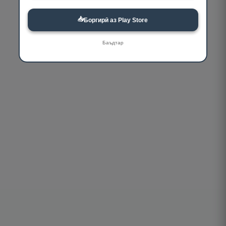
📥
Боргирӣ аз Play Store
Баъдтар