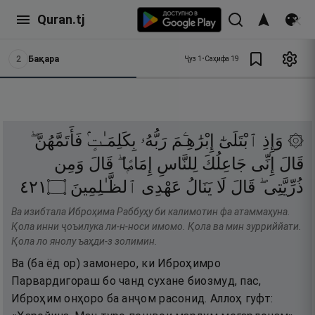
Quran.tj
2
Бақара
Ҷуз
1
•
Саҳифа
19
۞ وَإِذِ
ٱبْتَلَىٰٓ
إِبْرَٰهِـۧمَ
رَبُّهُۥ
بِكَلِمَـٰتٍۢ
فَأَتَمَّهُنَّ ۖ
قَالَ
إِنِّى
جَاعِلُكَ
لِلنَّاسِ
إِمَامًۭا ۖ
قَالَ
وَمِن
١٢٤
۝
ٱلظَّـٰلِمِينَ
عَهْدِى
يَنَالُ
لَا
قَالَ
ذُرِّيَّتِى ۖ
Ва изибтала Иброҳима Раббуҳу би калимотин фа атаммаҳуна.
Қола инни ҷоъилука ли-н-носи имомо. Қола ва мин зурриййати.
Қола ло янолу ъаҳди-з золимин.
Ва (ба ёд ор) замонеро, ки Иброҳимро
Парвардигораш бо чанд сухане биозмуд, пас,
Иброҳим онҳоро ба анҷом расонид. Аллоҳ гуфт: