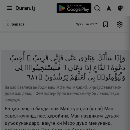
Quran.tj
2
Бақара
Ҷуз
2
•
Саҳифа
28
وَإِذَا
سَأَلَكَ
عِبَادِى
عَنِّى
فَإِنِّى
قَرِيبٌ ۖ
أُجِيبُ
دَعْوَةَ
ٱلدَّاعِ
إِذَا
دَعَانِ ۖ
فَلْيَسْتَجِيبُوا۟
لِى
١٨٦
۝
يَرْشُدُونَ
لَعَلَّهُمْ
بِى
وَلْيُؤْمِنُوا۟
Ва изо саалака ъибоди ъанни фа инни қариб. Уҷибу даъвата-д-
доъи изо даъон. Фал ястаҷибу ли ва-л-юъмину би лаъаллаҳум
яршудун.
Ва ҳар вақто бандагони Ман туро, аз (ҳоли) Ман
савол кунанд, пас, ҳаройина, Ман наздикам, дуъои
дуъокунандаро, вақте ки Маро дуъо мекунанд,