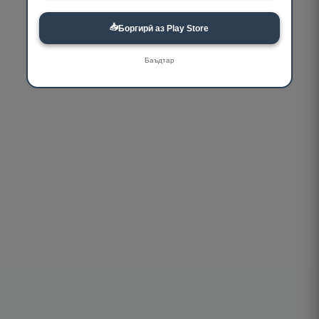
📥
Боргирӣ аз Play Store
Баъдтар