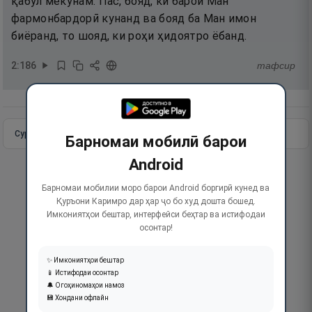
қабул мекунам. Пас, бояд, ки барои Ман
фармонбардорӣ кунанд ва бояд ба Ман имон
биёранд, то шояд, ки роҳи ҳидоятро ёбанд.
2
:
186
тафсир
Сураи пурра
Идома додан
Барномаи мобилӣ барои
Android
Барномаи мобилии моро барои Android боргирӣ кунед ва
Қуръони Каримро дар ҳар ҷо бо худ дошта бошед.
Имкониятҳои бештар, интерфейси беҳтар ва истифодаи
осонтар!
✨ Имкониятҳои бештар
📱 Истифодаи осонтар
🔔 Огоҳиномаҳои намоз
💾 Хондани офлайн