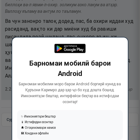
биллоҳи ва-л явми-л-охир. золикум азко лакум ва атҳар.
Валлоҳу яъламу ва антум ло таъламун.
Ва чун занонро талоқ додед, пас, ба охири иддаи худ
расиданд, вақто ки дар миёни худ ба равиши
писандида розӣ шуданд, пас, онҳоро аз ин, ки
шавҳарони худро никоҳ кунанд, манъ накунед. Ин
ҳукмест, ки ба он ҳар касеро, ки аз шумо ба Аллоҳ
ва рӯзи охират муъмин бошад, панд дода мешавад.
Барномаи мобилӣ барои
Ин (кор) барои шумо хуштар ва покизатар аст. Ва
Android
Аллоҳ медонад ва шумо намедонед.
Барномаи мобилии моро барои Android боргирӣ кунед ва
2
:
232
тафсир
Қуръони Каримро дар ҳар ҷо бо худ дошта бошед.
Имкониятҳои бештар, интерфейси беҳтар ва истифодаи
осонтар!
✨ Имкониятҳои бештар
Сураи пурра
Идома додан
📱 Истифодаи осонтар
🔔 Огоҳиномаҳои намоз
💾 Хондани офлайн