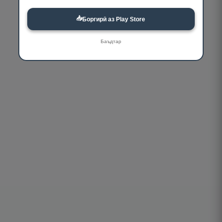
📥
Боргирӣ аз Play Store
Баъдтар