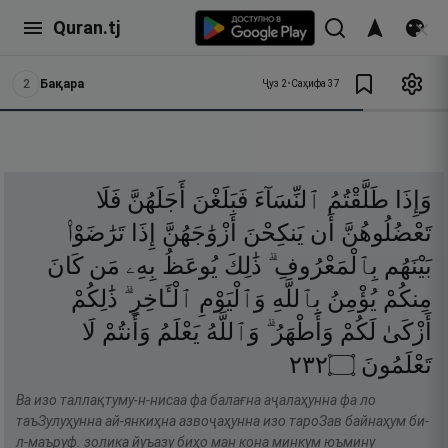
Quran.tj
2
Бақара
Ҷуз
2
•
Саҳифа
37
وَإِذَا
طَلَّقْتُمُ
ٱلنِّسَآءَ
فَبَلَغْنَ
أَجَلَهُنَّ
فَلَا
تَعْضُلُوهُنَّ
أَن
يَنكِحْنَ
أَزْوَٰجَهُنَّ
إِذَا
تَرَٰضَوْا۟
بَيْنَهُم
بِٱلْمَعْرُوفِ ۗ
ذَٰلِكَ
يُوعَظُ
بِهِۦ
مَن
كَانَ
مِنكُمْ
يُؤْمِنُ
بِٱللَّهِ
وَٱلْيَوْمِ
ٱلْـَٔاخِرِ ۗ
ذَٰلِكُمْ
أَزْكَىٰ
لَكُمْ
وَأَطْهَرُ ۗ
وَٱللَّهُ
يَعْلَمُ
وَأَنتُمْ
لَا
٢٣٢
۝
تَعْلَمُونَ
Ва изо таллақтуму-н-нисаа фа балағна аҷалаҳунна фа ло
таъЗулуҳунна ай-янкиҳна азвоҷаҳунна изо тароЗав байнаҳум би-
л-маъруф. золика йуъазу биҳо ман кона минкум юъмину