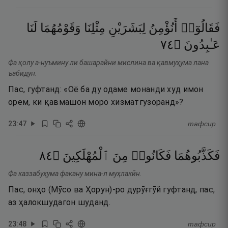
فَقَالُوٓا۟
أَنُؤْمِنُ
لِبَشَرَيْنِ
مِثْلِنَا
وَقَوْمُهُمَا
لَنَا
٤٧
۝
عَـٰبِدُونَ
Фа қолу а-нуъмину ли башарайни мислина ва қавмуҳума лана
ъабидун.
Пас, гуфтанд: «Оё ба ду одаме монанди худ имон
орем, ки қавмашон моро хизматгузоранд»?
23
:
47
тафсир
٤٨
۝
ٱلْمُهْلَكِينَ
مِنَ
فَكَانُوا۟
فَكَذَّبُوهُمَا
Фа каззабуҳума факану мина-л муҳлакӣн.
Пас, онҳо (Мӯсо ва Ҳорун)-ро дурӯғгӯй гуфтанд, пас,
аз ҳалокшудагон шуданд.
23
:
48
тафсир