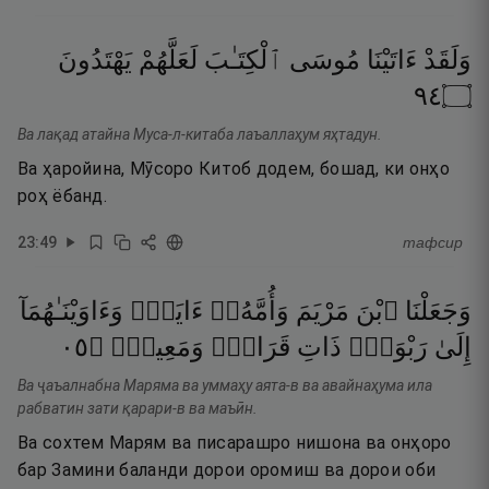
وَلَقَدْ
ءَاتَيْنَا
مُوسَى
ٱلْكِتَـٰبَ
لَعَلَّهُمْ
يَهْتَدُونَ
٤٩
۝
Ва лақад атайна Муса-л-китаба лаъаллаҳум яҳтадун.
Ва ҳаройина, Мӯсоро Китоб додем, бошад, ки онҳо
роҳ ёбанд.
23
:
49
тафсир
وَجَعَلْنَا
ٱبْنَ
مَرْيَمَ
وَأُمَّهُۥٓ
ءَايَةًۭ
وَءَاوَيْنَـٰهُمَآ
٥٠
۝
وَمَعِينٍۢ
قَرَارٍۢ
ذَاتِ
رَبْوَةٍۢ
إِلَىٰ
Ва ҷаъалнабна Маряма ва уммаҳу аята-в ва авайнаҳума ила
рабватин зати қарари-в ва маъӣн.
Ва сохтем Марям ва писарашро нишона ва онҳоро
бар Замини баланди дорои оромиш ва дорои оби