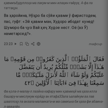
қавмиъбудуллоҳа ма лакум-м мин илаҳин ғайруҳ. А-фа ла
таттақун.
Ва ҳаройина, Нӯҳро ба сӯйи қавми ӯ фиристодем,
пас, гуфт: «Эй қавми ман, Худоро ибодат кунед!
Шуморо ба ҷуз Вай ҳеҷ Худое нест. Оё (аз Ӯ)
наметарсед?».
23
:
23
тафсир
فَقَالَ
ٱلْمَلَؤُا۟
ٱلَّذِينَ
كَفَرُوا۟
مِن
قَوْمِهِۦ
مَا
هَـٰذَآ
إِلَّا
بَشَرٌۭ
مِّثْلُكُمْ
يُرِيدُ
أَن
يَتَفَضَّلَ
عَلَيْكُمْ
وَلَوْ
شَآءَ
ٱللَّهُ
لَأَنزَلَ
مَلَـٰٓئِكَةًۭ
مَّا
٢٤
۝
ٱلْأَوَّلِينَ
ءَابَآئِنَا
فِىٓ
بِهَـٰذَا
سَمِعْنَا
Фа қола-л-малау-л лазӣна кафару мин қавмиҳӣ ма ҳаза илла
башару-м мислукум юрӣду ан ятафаЗЗала ъалайкум ва лав
шааллоҳу ла анзала малаиката-м ма самиъна би ҳаза фи абаина-
л-аввалӣн.