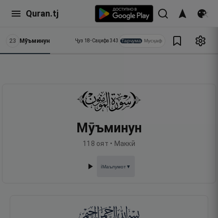
Quran.tj
23
Мӯъминун
Тарҷума
Мусҳаф
Ҷуз
18
•
Саҳифа
343
Мӯъминун
118
оят •
Маккӣ
Маълумот
▼
ℹ️