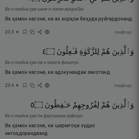
Ва-л-лазӣна ҳум ъани-л-лағви муъриЗун.
Ва ҳамон касоне, ки аз корҳои беҳуда руйгардонанд.
23
:
3
тафсир
٤
۝
فَـٰعِلُونَ
لِلزَّكَوٰةِ
هُمْ
وَٱلَّذِينَ
Ва-л-лазӣна ҳум ли-з-закати фаъилун.
Ва ҳамон касоне, ки адокунандаи закотанд.
23
:
4
тафсир
٥
۝
حَـٰفِظُونَ
لِفُرُوجِهِمْ
هُمْ
وَٱلَّذِينَ
Ва-л-лазӣна ҳум ли фуруҷиҳим ҳафизун.
Ва ҳамон касоне, ки шармгоҳи худро
нигоҳдорандаанд.