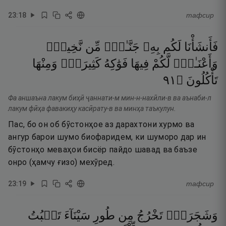
23
:
18
тафсир
فَأَنشَأْنَا
لَكُم
بِهِۦ
جَنَّـٰتٍۢ
مِّن
نَّخِيلٍۢ
وَأَعْنَـٰبٍۢ
لَّكُمْ
فِيهَا
فَوَٰكِهُ
كَثِيرَةٌۭ
وَمِنْهَا
١٩
۝
تَأْكُلُونَ
Фа аншаъна лакум биҳӣ ҷаннати-м мин-н-нахӣли-в ва аънаби-л
лакум фӣҳа фавакиҳу касӣрату-в ва минҳа таъкулун.
Пас, бо он об бӯстонҳое аз дарахтони хурмо ва
ангур барои шумо биофаридем, ки шуморо дар ин
бӯстонҳо меваҳои бисёр пайдо шавад ва баъзе
онро (ҳамчу ғизо) мехӯред.
23
:
19
тафсир
وَشَجَرَةًۭ
تَخْرُجُ
مِن
طُورِ
سَيْنَآءَ
تَنۢبُتُ