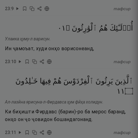
23
:
9
тафсир
١٠
۝
ٱلْوَٰرِثُونَ
هُمُ
أُو۟لَـٰٓئِكَ
Улаика ҳуму-л варисун.
Ин ҷамоъат, худи онҳо ворисонеанд,
23
:
10
тафсир
ٱلَّذِينَ
يَرِثُونَ
ٱلْفِرْدَوْسَ
هُمْ
فِيهَا
خَـٰلِدُونَ
١١
۝
Ал-лазӣна ярисуна-л-Фирдавса ҳум фӣҳа холидун.
Ки биҳишти Фирдавс (барин)-ро ба мерос баранд,
онҳо он ҷо ҷовидон бошандагонанд.
23
:
11
тафсир