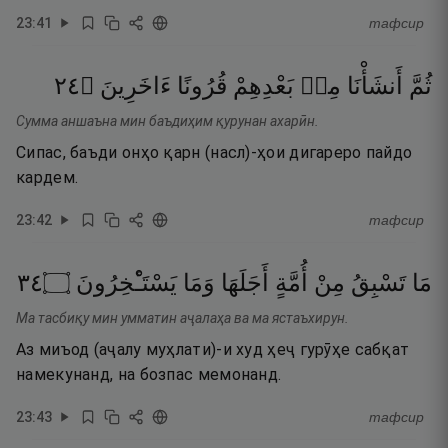
23
:
41
тафсир
٤٢
۝
ءَاخَرِينَ
قُرُونًا
بَعْدِهِمْ
مِنۢ
أَنشَأْنَا
ثُمَّ
Сумма аншаъна мин баъдиҳим қурунан ахарӣн.
Сипас, баъди онҳо қарн (насл)-ҳои дигареро пайдо
кардем.
23
:
42
тафсир
٤٣
۝
يَسْتَـْٔخِرُونَ
وَمَا
أَجَلَهَا
أُمَّةٍ
مِنْ
تَسْبِقُ
مَا
Ма тасбиқу мин умматин аҷалаҳа ва ма ястаъхирун.
Аз миъод (аҷалу муҳлати)-и худ ҳеҷ гурӯҳе сабқат
намекунанд, на бозпас мемонанд.
23
:
43
тафсир