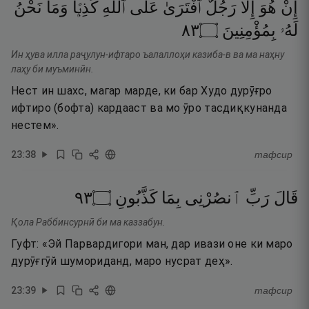
إِنْ
هُوَ
إِلَّا
رَجُلٌ
ٱفْتَرَىٰ
عَلَى
ٱللَّهِ
كَذِبًۭا
وَمَا
نَحْنُ
٣٨
۝
بِمُؤْمِنِينَ
لَهُۥ
Ин ҳува илла раҷулун-ифтаро ъалаллоҳи казиба-в ва ма наҳну
лаҳу би муъминӣн.
Нест ин шахс, магар марде, ки бар Худо дурӯғро
ифтиро (бофта) кардааст ва мо ӯро тасдиқкунанда
нестем».
23
:
38
тафсир
٣٩
۝
كَذَّبُونِ
بِمَا
ٱنصُرْنِى
رَبِّ
قَالَ
Қола Раббинсурнӣ би ма каззабун.
Гуфт: «Эй Парвардигори ман, дар ивази оне ки маро
дурӯғгӯй шумориданд, маро нусрат деҳ».
23
:
39
тафсир