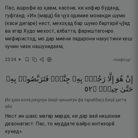
Пас, ашрофи аз қавм, касоне, ки кофир буданд,
гуфтанд: «Ин (мард) ба ҷуз одамие монанди шумо
(каси дигаре) нест, мехоҳад бар шумо бартарӣ ҷӯяд
ва агар Худо мехост, албатта, фариштагонро
мефиристод, мо дар миёни падарони нахустини хеш
чунин чизе нашунидаем,
23
:
24
тафсир
إِنْ
هُوَ
إِلَّا
رَجُلٌۢ
بِهِۦ
جِنَّةٌۭ
فَتَرَبَّصُوا۟
بِهِۦ
٢٥
۝
حِينٍۢ
حَتَّىٰ
Ин ҳува илла раҷулун биҳӣ ҷиннатун фа тараббасу биҳӣ ҳатта
ҳӣн.
Нест ин шахс магар марде, ки дар вай нишонаи
девонагист. Пас, то муддате вайро интизорӣ
кунед».