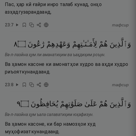
Пас, ҳар кӣ ғайри инро талаб кунад, онҳо
азҳадгузарандаанд,
23
:
7
тафсир
٨
۝
رَٰعُونَ
وَعَهْدِهِمْ
لِأَمَـٰنَـٰتِهِمْ
هُمْ
وَٱلَّذِينَ
Ва-л-лазӣна ҳум ли аманатиҳим ва ъаҳдиҳим роъун.
Ва ҳамон касоне ки амонатҳои худро ва аҳди худро
риъояткунандаанд.
23
:
8
тафсир
٩
۝
يُحَافِظُونَ
صَلَوَٰتِهِمْ
عَلَىٰ
هُمْ
وَٱلَّذِينَ
Ва-л-лазӣна ҳум ъала салаватиҳим юҳафизун.
Ва ҳамон касоне, ки бар намозҳои худ
муҳофизаткунандаанд.