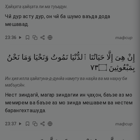
Ҳайҳата ҳайҳата ли ма туъадун.
Чӣ дур асту дур, он чӣ ба шумо ваъда дода
мешавад.
23
:
36
тафсир
إِنْ
هِىَ
إِلَّا
حَيَاتُنَا
ٱلدُّنْيَا
نَمُوتُ
وَنَحْيَا
وَمَا
نَحْنُ
٣٧
۝
بِمَبْعُوثِينَ
Ин ҳия илла ҳайатуна-д-дунйа намуту ва наҳйа ва ма наҳну би
мабъусӣн.
Нест зиндагӣ, магар зиндагии ин ҷаҳон, баъзе аз мо
мемирем ва баъзе аз мо зинда мешавем ва нестем
барангехташуда.
23
:
37
тафсир