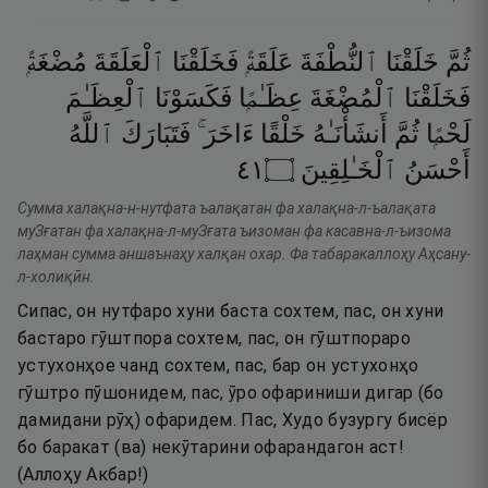
ثُمَّ
خَلَقْنَا
ٱلنُّطْفَةَ
عَلَقَةًۭ
فَخَلَقْنَا
ٱلْعَلَقَةَ
مُضْغَةًۭ
فَخَلَقْنَا
ٱلْمُضْغَةَ
عِظَـٰمًۭا
فَكَسَوْنَا
ٱلْعِظَـٰمَ
لَحْمًۭا
ثُمَّ
أَنشَأْنَـٰهُ
خَلْقًا
ءَاخَرَ ۚ
فَتَبَارَكَ
ٱللَّهُ
١٤
۝
ٱلْخَـٰلِقِينَ
أَحْسَنُ
Сумма халақна-н-нутфата ъалақатан фа халақна-л-ъалақата
муЗғатан фа халақна-л-муЗғата ъизоман фа касавна-л-ъизома
лаҳман сумма аншаънаҳу халқан охар. Фа табаракаллоҳу Аҳсану-
л-холиқӣн.
Сипас, он нутфаро хуни баста сохтем, пас, он хуни
бастаро гӯштпора сохтем, пас, он гӯштпораро
устухонҳое чанд сохтем, пас, бар он устухонҳо
гӯштро пӯшонидем, пас, ӯро офариниши дигар (бо
дамидани рӯҳ) офаридем. Пас, Худо бузургу бисёр
бо баракат (ва) некӯтарини офарандагон аст!
(Аллоҳу Акбар!)