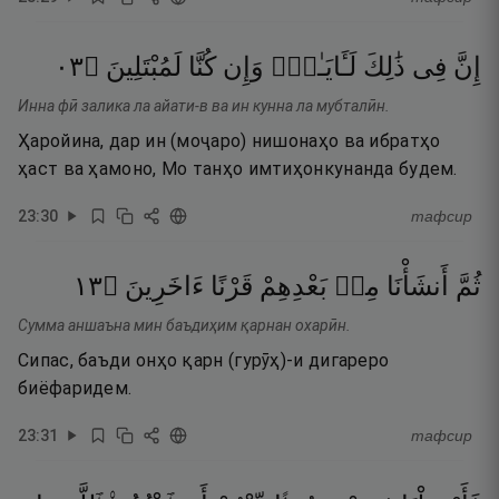
٣٠
۝
لَمُبْتَلِينَ
كُنَّا
وَإِن
لَـَٔايَـٰتٍۢ
ذَٰلِكَ
فِى
إِنَّ
Инна фӣ залика ла айати-в ва ин кунна ла мубталӣн.
Ҳаройина, дар ин (моҷаро) нишонаҳо ва ибратҳо
ҳаст ва ҳамоно, Мо танҳо имтиҳонкунанда будем.
23
:
30
тафсир
٣١
۝
ءَاخَرِينَ
قَرْنًا
بَعْدِهِمْ
مِنۢ
أَنشَأْنَا
ثُمَّ
Сумма аншаъна мин баъдиҳим қарнан охарӣн.
Сипас, баъди онҳо қарн (гурӯҳ)-и дигареро
биёфаридем.
23
:
31
тафсир