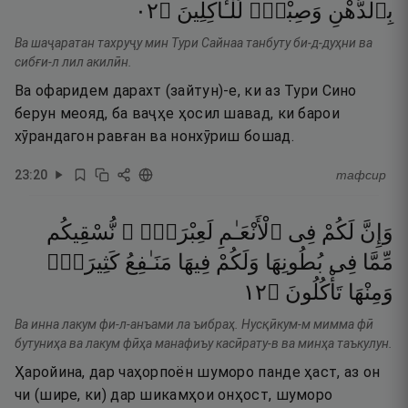
٢٠
۝
لِّلْـَٔاكِلِينَ
وَصِبْغٍۢ
بِٱلدُّهْنِ
Ва шаҷаратан тахруҷу мин Тури Сайнаа танбуту би-д-дуҳни ва
сибғи-л лил акилӣн.
Ва офаридем дарахт (зайтун)-е, ки аз Тури Сино
берун меояд, ба ваҷҳе ҳосил шавад, ки барои
хӯрандагон равған ва нонхӯриш бошад.
23
:
20
тафсир
وَإِنَّ
لَكُمْ
فِى
ٱلْأَنْعَـٰمِ
لَعِبْرَةًۭ ۖ
نُّسْقِيكُم
مِّمَّا
فِى
بُطُونِهَا
وَلَكُمْ
فِيهَا
مَنَـٰفِعُ
كَثِيرَةٌۭ
٢١
۝
تَأْكُلُونَ
وَمِنْهَا
Ва инна лакум фи-л-анъами ла ъибраҳ. Нусқӣкум-м мимма фӣ
бутуниҳа ва лакум фӣҳа манафиъу касӣрату-в ва минҳа таъкулун.
Ҳаройина, дар чаҳорпоён шуморо панде ҳаст, аз он
чи (шире, ки) дар шикамҳои онҳост, шуморо