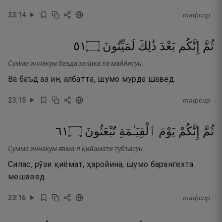
23
:
14
тафсир
١٥
۝
لَمَيِّتُونَ
ذَٰلِكَ
بَعْدَ
إِنَّكُم
ثُمَّ
Сумма иннакум баъда залика ла маййитун.
Ва баъд аз ин, албатта, шумо мурда шавед.
23
:
15
тафсир
١٦
۝
تُبْعَثُونَ
ٱلْقِيَـٰمَةِ
يَوْمَ
إِنَّكُمْ
ثُمَّ
Сумма иннакум явма-л қийамати тубъасун.
Сипас, рӯзи қиёмат, ҳаройина, шумо барангехта
мешавед.
23
:
16
тафсир