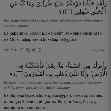
وَلَقَدْ
خَلَقْنَا
فَوْقَكُمْ
سَبْعَ
طَرَآئِقَ
وَمَا
كُنَّا
عَنِ
١٧
۝
غَـٰفِلِينَ
ٱلْخَلْقِ
Ва лақад халақна фавқакум сабъа тароиқа ва ма кунна ъани-л-
халқи ғофилӣн.
Ва ҳаройина, болои шумо ҳафт Осмонро офаридем
ва Мо аз офариниш бехабар набудем.
23
:
17
тафсир
وَأَنزَلْنَا
مِنَ
ٱلسَّمَآءِ
مَآءًۢ
بِقَدَرٍۢ
فَأَسْكَنَّـٰهُ
فِى
١٨
۝
لَقَـٰدِرُونَ
بِهِۦ
ذَهَابٍۭ
عَلَىٰ
وَإِنَّا
ٱلْأَرْضِ ۖ
Ва анзална мина-с-самаи маан би қадарин фа асканнаҳу фи-л-
арЗ. Ва инна ъала заҳабин биҳӣ лақодирун.
Ва обро аз Осмон бо андоза фурӯ фиристодем, пас,
онро дар Замин ҷой додем. Ва ҳаройина, бар дур
кардани он тавоноем.