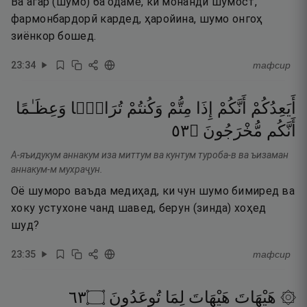
Ва агар (шумо) ба одаме, ки монанди шумост,
фармонбардорӣ кардед, ҳаройина, шумо онгоҳ
зиёнкор бошед.
23
:
34
тафсир
أَيَعِدُكُمْ
أَنَّكُمْ
إِذَا
مِتُّمْ
وَكُنتُمْ
تُرَابًۭا
وَعِظَـٰمًا
٣٥
۝
مُّخْرَجُونَ
أَنَّكُم
А-яъидукум аннакум иза миттум ва кунтум туроба-в ва ъизаман
аннакум-м мухраҷун.
Оё шуморо ваъда медиҳад, ки чун шумо бимиред ва
хоку устухоне чанд шавед, берун (зинда) хоҳед
шуд?
23
:
35
тафсир
٣٦
۝
تُوعَدُونَ
لِمَا
هَيْهَاتَ
۞ هَيْهَاتَ