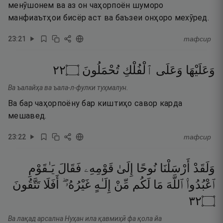
менӯшонем ва аз он чаҳорпоён шуморо
манфиаътҳои бисёр аст ва баъзеи онҳоро мехӯред.
23
:
21
тафсир
٢٢
۝
تُحْمَلُونَ
ٱلْفُلْكِ
وَعَلَى
وَعَلَيْهَا
Ва ъалайҳа ва ъала-л-фулки туҳмалун.
Ва бар чаҳорпоёну бар киштиҳо савор карда
мешавед.
23
:
22
тафсир
وَلَقَدْ
أَرْسَلْنَا
نُوحًا
إِلَىٰ
قَوْمِهِۦ
فَقَالَ
يَـٰقَوْمِ
ٱعْبُدُوا۟
ٱللَّهَ
مَا
لَكُم
مِّنْ
إِلَـٰهٍ
غَيْرُهُۥٓ ۖ
أَفَلَا
تَتَّقُونَ
٢٣
۝
Ва лақад арсална Нуҳан ила қавмиҳӣ фа қола йа