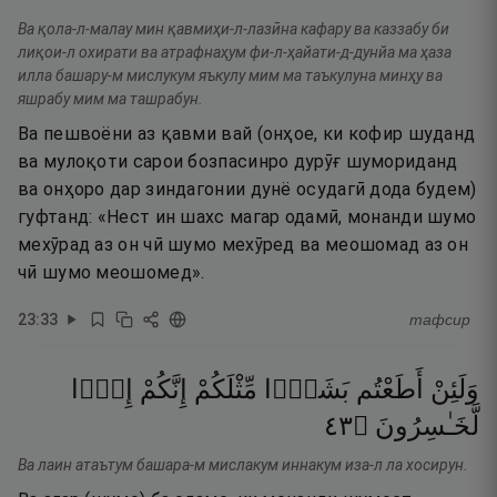
Ва қола-л-малау мин қавмиҳи-л-лазӣна кафару ва каззабу би
лиқои-л охирати ва атрафнаҳум фи-л-ҳайати-д-дунйа ма ҳаза
илла башару-м мислукум яъкулу мим ма таъкулуна минҳу ва
яшрабу мим ма ташрабун.
Ва пешвоёни аз қавми вай (онҳое, ки кофир шуданд
ва мулоқоти сарои бозпасинро дурӯғ шумориданд
ва онҳоро дар зиндагонии дунё осудагӣ дода будем)
гуфтанд: «Нест ин шахс магар одамӣ, монанди шумо
мехӯрад аз он чӣ шумо мехӯред ва меошомад аз он
чӣ шумо меошомед».
23
:
33
тафсир
وَلَئِنْ
أَطَعْتُم
بَشَرًۭا
مِّثْلَكُمْ
إِنَّكُمْ
إِذًۭا
٣٤
۝
لَّخَـٰسِرُونَ
Ва лаин атаътум башара-м мислакум иннакум иза-л ла хосирун.