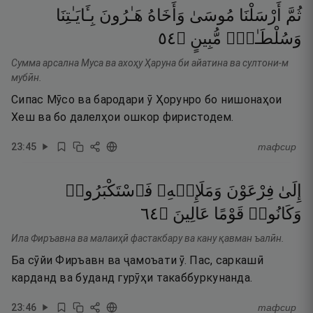
ثُمَّ
أَرْسَلْنَا
مُوسَىٰ
وَأَخَاهُ
هَـٰرُونَ
بِـَٔايَـٰتِنَا
٤٥
۝
مُّبِينٍ
وَسُلْطَـٰنٍۢ
Сумма арсална Муса ва ахоҳу Ҳаруна би айатина ва султони-м
мубӣн.
Сипас Мӯсо ва бародари ӯ Ҳорунро бо нишонаҳои
Хеш ва бо далелҳои ошкор фиристодем.
23
:
45
тафсир
إِلَىٰ
فِرْعَوْنَ
وَمَلَإِي۟هِۦ
فَٱسْتَكْبَرُوا۟
٤٦
۝
عَالِينَ
قَوْمًا
وَكَانُوا۟
Ила Фиръавна ва малаиҳӣ фастакбару ва кану қавман ъалӣн.
Ба сӯйи Фиръавн ва ҷамоъати ӯ. Пас, саркашӣ
карданд ва буданд гурӯҳи такаббуркунанда.
23
:
46
тафсир