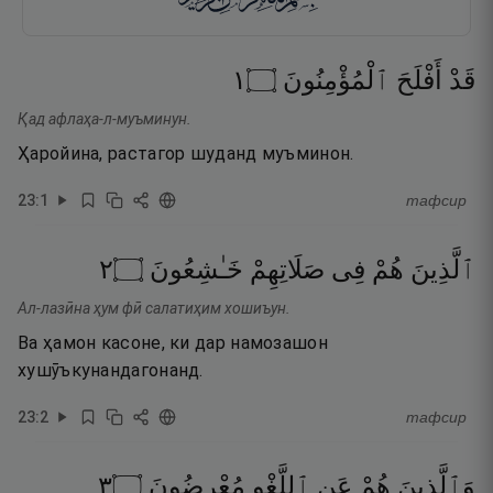
١
۝
ٱلْمُؤْمِنُونَ
أَفْلَحَ
قَدْ
Қад афлаҳа-л-муъминун.
Ҳаройина, растагор шуданд муъминон.
23
:
1
тафсир
٢
۝
خَـٰشِعُونَ
صَلَاتِهِمْ
فِى
هُمْ
ٱلَّذِينَ
Ал-лазӣна ҳум фӣ салатиҳим хошиъун.
Ва ҳамон касоне, ки дар намозашон
хушӯъкунандагонанд.
23
:
2
тафсир
٣
۝
مُعْرِضُونَ
ٱللَّغْوِ
عَنِ
هُمْ
وَٱلَّذِينَ