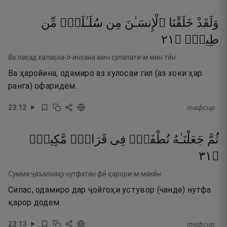
وَلَقَدْ
خَلَقْنَا
ٱلْإِنسَـٰنَ
مِن
سُلَـٰلَةٍۢ
مِّن
١٢
۝
طِينٍۢ
Ва лақад халақна-л-инсана мин сулалати-м мин тӣн.
Ва ҳаройина, одамиро аз хулосаи гил (аз хоки ҳар
ранга) офаридем.
23
:
12
тафсир
ثُمَّ
جَعَلْنَـٰهُ
نُطْفَةًۭ
فِى
قَرَارٍۢ
مَّكِينٍۢ
١٣
۝
Сумма ҷаъалнаҳу нутфатан фӣ қарори-м-макӣн.
Сипас, одамиро дар ҷойгоҳи устувор (чанде) нутфа
қарор додем.
23
:
13
тафсир