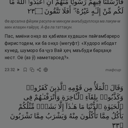
فَأَرْسَلْنَا
فِيهِمْ
رَسُولًۭا
مِّنْهُمْ
أَنِ
ٱعْبُدُوا۟
ٱللَّهَ
مَا
٣٢
۝
تَتَّقُونَ
أَفَلَا
غَيْرُهُۥٓ ۖ
إِلَـٰهٍ
مِّنْ
لَكُم
Фа арсална фӣҳим расула-м минҳум аниъбудуллоҳа ма лакум-м
мин илаҳин ғайруҳ. А-фа ла таттақун.
Пас, миёни онҳо аз қабилаи худашон пайғамбареро
фиристодем, ки ба онҳо (мегуфт): «Худоро ибодат
кунед, шуморо ба ҷуз Вай ҳеҷ маъбуди барҳақе
нест. Оё (аз ӯ) наметарсед?».
23
:
32
тафсир
وَقَالَ
ٱلْمَلَأُ
مِن
قَوْمِهِ
ٱلَّذِينَ
كَفَرُوا۟
وَكَذَّبُوا۟
بِلِقَآءِ
ٱلْـَٔاخِرَةِ
وَأَتْرَفْنَـٰهُمْ
فِى
ٱلْحَيَوٰةِ
ٱلدُّنْيَا
مَا
هَـٰذَآ
إِلَّا
بَشَرٌۭ
مِّثْلُكُمْ
يَأْكُلُ
مِمَّا
تَأْكُلُونَ
مِنْهُ
وَيَشْرَبُ
مِمَّا
تَشْرَبُونَ
٣٣
۝