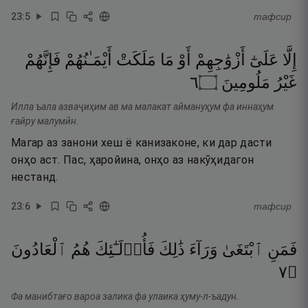
23
:
5
тафсир
إِلَّا
عَلَىٰٓ
أَزْوَٰجِهِمْ
أَوْ
مَا
مَلَكَتْ
أَيْمَـٰنُهُمْ
فَإِنَّهُمْ
٦
۝
مَلُومِينَ
غَيْرُ
Илла ъала азваҷиҳим ав ма малакат аймануҳум фа иннаҳум
ғайру малумӣн.
Магар аз занони хеш ё канизаконе, ки дар дасти
онҳо аст. Пас, ҳаройина, онҳо аз накӯҳидагон
нестанд.
23
:
6
тафсир
فَمَنِ
ٱبْتَغَىٰ
وَرَآءَ
ذَٰلِكَ
فَأُو۟لَـٰٓئِكَ
هُمُ
ٱلْعَادُونَ
٧
۝
Фа манибтағо вароа залика фа улаика ҳуму-л-ъадун.