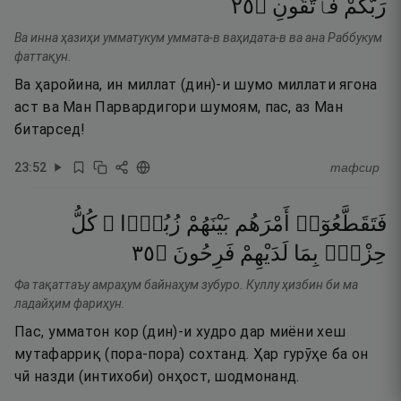
٥٢
۝
فَٱتَّقُونِ
رَبُّكُمْ
Ва инна ҳазиҳи умматукум уммата-в ваҳидата-в ва ана Раббукум
фаттақун.
Ва ҳаройина, ин миллат (дин)-и шумо миллати ягона
аст ва Ман Парвардигори шумоям, пас, аз Ман
битарсед!
23
:
52
тафсир
فَتَقَطَّعُوٓا۟
أَمْرَهُم
بَيْنَهُمْ
زُبُرًۭا ۖ
كُلُّ
٥٣
۝
فَرِحُونَ
لَدَيْهِمْ
بِمَا
حِزْبٍۭ
Фа тақаттаъу амраҳум байнаҳум зубуро. Куллу ҳизбин би ма
ладайҳим фариҳун.
Пас, умматон кор (дин)-и худро дар миёни хеш
мутафарриқ (пора-пора) сохтанд. Ҳар гурӯҳе ба он
чӣ назди (интихоби) онҳост, шодмонанд.