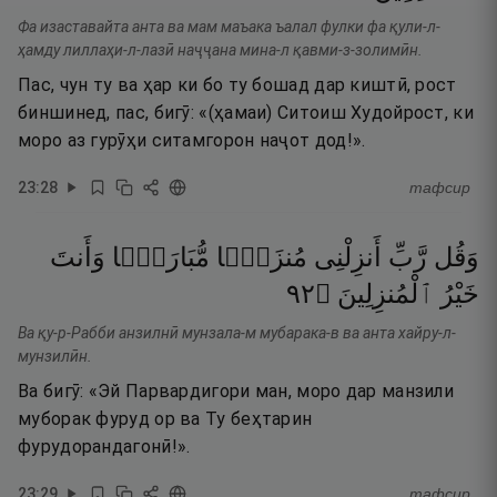
Фа изаставайта анта ва мам маъака ъалал фулки фа қули-л-
ҳамду лиллаҳи-л-лазӣ наҷҷана мина-л қавми-з-золимӣн.
Пас, чун ту ва ҳар ки бо ту бошад дар киштӣ, рост
биншинед, пас, бигӯ: «(ҳамаи) Ситоиш Худойрост, ки
моро аз гурӯҳи ситамгорон наҷот дод!».
23
:
28
тафсир
وَقُل
رَّبِّ
أَنزِلْنِى
مُنزَلًۭا
مُّبَارَكًۭا
وَأَنتَ
٢٩
۝
ٱلْمُنزِلِينَ
خَيْرُ
Ва қу-р-Рабби анзилнӣ мунзала-м мубарака-в ва анта хайру-л-
мунзилӣн.
Ва бигӯ: «Эй Парвардигори ман, моро дар манзили
муборак фуруд ор ва Ту беҳтарин
фурудорандагонӣ!».
23
:
29
тафсир