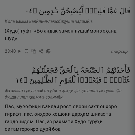
٤٠
۝
نَـٰدِمِينَ
لَّيُصْبِحُنَّ
قَلِيلٍۢ
عَمَّا
قَالَ
Қола ъамма қалӣли-л-лаюсбиҳунна надимӣн.
(Худо) гуфт: «Бо андак замон пушаймон хоҳанд
шуд».
23
:
40
тафсир
فَأَخَذَتْهُمُ
ٱلصَّيْحَةُ
بِٱلْحَقِّ
فَجَعَلْنَـٰهُمْ
٤١
۝
ٱلظَّـٰلِمِينَ
لِّلْقَوْمِ
فَبُعْدًۭا
غُثَآءًۭ ۚ
Фа ахазатҳуму-с-сайҳату би-л-ҳаққи фа ҷаъалнаҳум ғусаа. Фа
буъда-л лил қавми-з-золимӣн.
Пас, мувофиқи ваъдаи рост овози сахт онҳоро
гирифт, пас, онҳоро хошоки дарҳам шикаста
гардонидем. Пас, аз раҳмати Худо гурӯҳи
ситамгоронро дурӣ бод.