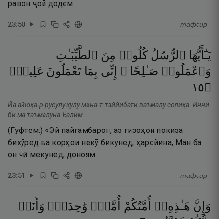
равон ҷой додем.
23
:
50
тафсир
يَـٰٓأَيُّهَا
ٱلرُّسُلُ
كُلُوا۟
مِنَ
ٱلطَّيِّبَـٰتِ
وَٱعْمَلُوا۟
صَـٰلِحًا ۖ
إِنِّى
بِمَا
تَعْمَلُونَ
عَلِيمٌۭ
٥١
۝
Йа айюҳа-р-русулу кулу мина-т-таййибати ваъмалу солиҳа. Иннӣ
би ма таъмалуна Ъалӣм.
(Гуфтем:) «Эй пайғамбарон, аз ғизоҳои покиза
бихӯред ва корҳои некӯ бикунед, ҳаройина, Ман ба
он чӣ мекунед, доноям.
23
:
51
тафсир
وَإِنَّ
هَـٰذِهِۦٓ
أُمَّتُكُمْ
أُمَّةًۭ
وَٰحِدَةًۭ
وَأَنَا۠