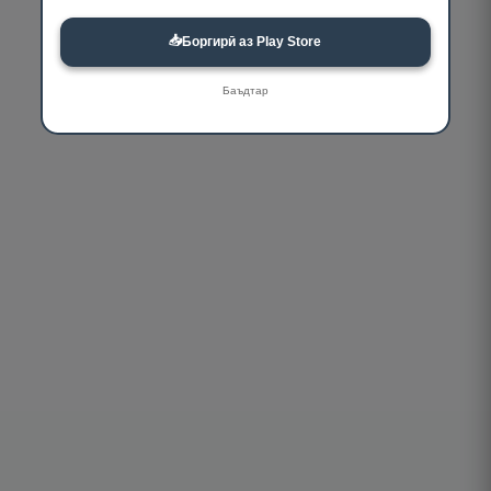
📥
Боргирӣ аз Play Store
Баъдтар