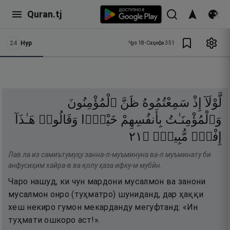
Quran.tj
24
Нур
Ҷуз
18
•
Саҳифа
351
لَّوْلَآ
إِذْ
سَمِعْتُمُوهُ
ظَنَّ
ٱلْمُؤْمِنُونَ
وَٱلْمُؤْمِنَـٰتُ
بِأَنفُسِهِمْ
خَيْرًۭا
وَقَالُوا۟
هَـٰذَآ
١٢
۝
مُّبِينٌۭ
إِفْكٌۭ
Лав ла из самиътумуҳу занна-л-муъминуна ва-л муъминату би
анфусиҳим хайра-в ва қолу ҳаза ифку-м мубӣн.
Чаро нашуд, ки чун мардони мусалмон ва занони
мусалмон онро (туҳматро) шуниданд, дар ҳаққи
хеш некиро гумон мекарданду мегуфтанд: «Ин
туҳмати ошкоро аст!».