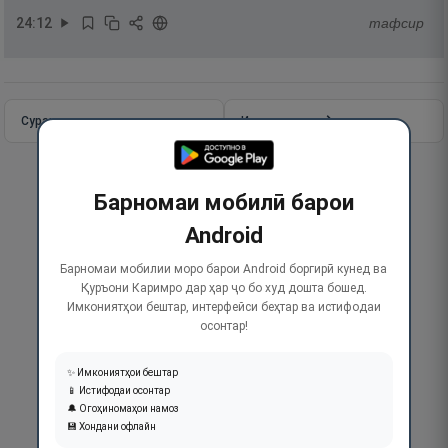
24
:
12
тафсир
Сураи пурра
Идома додан
Барномаи мобилӣ барои
Android
Барномаи мобилии моро барои Android боргирӣ кунед ва
Қуръони Каримро дар ҳар ҷо бо худ дошта бошед.
Имкониятҳои бештар, интерфейси беҳтар ва истифодаи
осонтар!
✨ Имкониятҳои бештар
📱 Истифодаи осонтар
🔔 Огоҳиномаҳои намоз
💾 Хондани офлайн