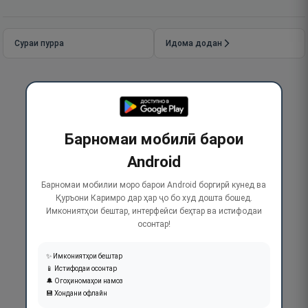
Сураи пурра
Идома додан
Барномаи мобилӣ барои
Android
Барномаи мобилии моро барои Android боргирӣ кунед ва
Қуръони Каримро дар ҳар ҷо бо худ дошта бошед.
Имкониятҳои бештар, интерфейси беҳтар ва истифодаи
осонтар!
✨ Имкониятҳои бештар
📱 Истифодаи осонтар
🔔 Огоҳиномаҳои намоз
💾 Хондани офлайн