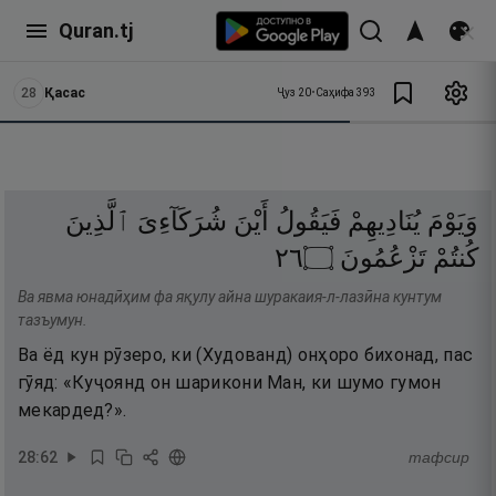
Quran.tj
28
Қасас
Ҷуз
20
•
Саҳифа
393
وَيَوْمَ
يُنَادِيهِمْ
فَيَقُولُ
أَيْنَ
شُرَكَآءِىَ
ٱلَّذِينَ
٦٢
۝
تَزْعُمُونَ
كُنتُمْ
Ва явма юнадӣҳим фа яқулу айна шуракаия-л-лазӣна кунтум
тазъумун.
Ва ёд кун рӯзеро, ки (Худованд) онҳоро бихонад, пас
гӯяд: «Куҷоянд он шарикони Ман, ки шумо гумон
мекардед?».
28
:
62
тафсир