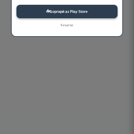
📥
Боргирӣ аз Play Store
Баъдтар