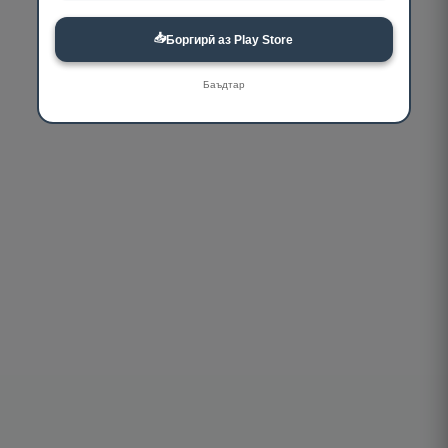
📥
Боргирӣ аз Play Store
Баъдтар