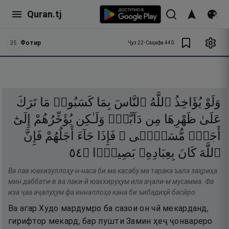
Quran.tj
35
Фотир
Ҷуз
22
•
Саҳифа
440
وَلَوْ
يُؤَاخِذُ
ٱللَّهُ
ٱلنَّاسَ
بِمَا
كَسَبُوا۟
مَا
تَرَكَ
عَلَىٰ
ظَهْرِهَا
مِن
دَآبَّةٍۢ
وَلَـٰكِن
يُؤَخِّرُهُمْ
إِلَىٰٓ
أَجَلٍۢ
مُّسَمًّۭى ۖ
فَإِذَا
جَآءَ
أَجَلُهُمْ
فَإِنَّ
٤٥
۝
بَصِيرًۢا
بِعِبَادِهِۦ
كَانَ
ٱللَّهَ
Ва лав юахизуллоҳу-н-наса би ма касабу ма тарака ъала заҳриҳа
мин даббати-в ва лаки-й юаххируҳум ила аҷали-м мусамма. Фа
иза ҷаа аҷалуҳум фа инналлоҳа кана би ъибадиҳӣ басӣро.
Ва агар Худо мардумро ба сазои он чӣ мекарданд,
гирифтор мекард, бар пушти Замин ҳеҷ ҷонвареро