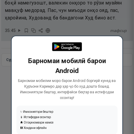
боқӣ намегузошт, валекин онҳоро то рӯзи муайян
мавқуф медорад. Пас, чун миъоди онҳо ояд, пас,
ҳаройина, Худованд ба бандагони Худ бино аст.
35
:
45
тафсир
Барномаи мобилӣ барои
Сураи пурра
Идома додан
Android
Барномаи мобилии моро барои Android боргирӣ кунед ва
Қуръони Каримро дар ҳар ҷо бо худ дошта бошед.
Имкониятҳои бештар, интерфейси беҳтар ва истифодаи
осонтар!
✨ Имкониятҳои бештар
📱 Истифодаи осонтар
🔔 Огоҳиномаҳои намоз
💾 Хондани офлайн