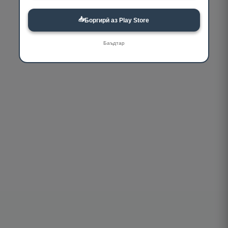
📥
Боргирӣ аз Play Store
Баъдтар