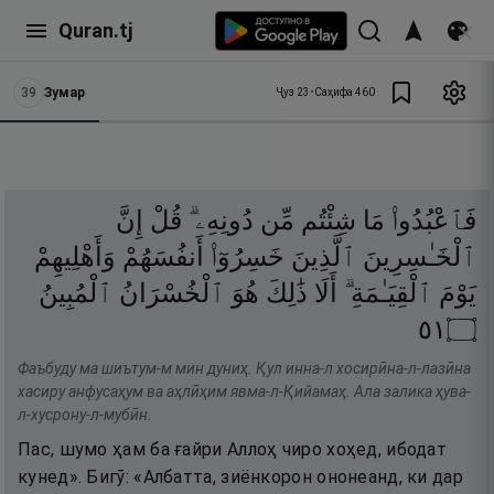
Quran.tj
39
Зумар
Ҷуз
23
•
Саҳифа
460
فَٱعْبُدُوا۟
مَا
شِئْتُم
مِّن
دُونِهِۦ ۗ
قُلْ
إِنَّ
ٱلْخَـٰسِرِينَ
ٱلَّذِينَ
خَسِرُوٓا۟
أَنفُسَهُمْ
وَأَهْلِيهِمْ
يَوْمَ
ٱلْقِيَـٰمَةِ ۗ
أَلَا
ذَٰلِكَ
هُوَ
ٱلْخُسْرَانُ
ٱلْمُبِينُ
١٥
۝
Фаъбуду ма шиътум-м мин дуниҳ. Қул инна-л хосирӣна-л-лазӣна
хасиру анфусаҳум ва аҳлӣҳим явма-л-Қийамаҳ. Ала залика ҳува-
л-хусрону-л-мубӣн.
Пас, шумо ҳам ба ғайри Аллоҳ чиро хоҳед, ибодат
кунед». Бигӯ: «Албатта, зиёнкорон ононеанд, ки дар