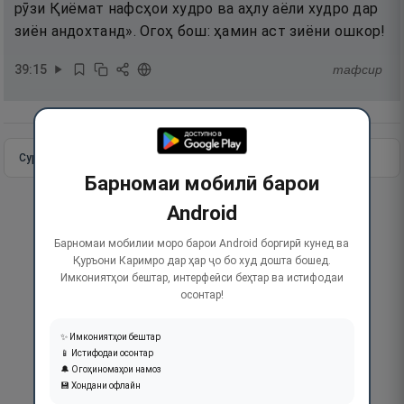
рӯзи Қиёмат нафсҳои худро ва аҳлу аёли худро дар
зиён андохтанд». Огоҳ бош: ҳамин аст зиёни ошкор!
39
:
15
тафсир
Сураи пурра
Идома додан
Барномаи мобилӣ барои
Android
Барномаи мобилии моро барои Android боргирӣ кунед ва
Қуръони Каримро дар ҳар ҷо бо худ дошта бошед.
Имкониятҳои бештар, интерфейси беҳтар ва истифодаи
осонтар!
✨ Имкониятҳои бештар
📱 Истифодаи осонтар
🔔 Огоҳиномаҳои намоз
💾 Хондани офлайн