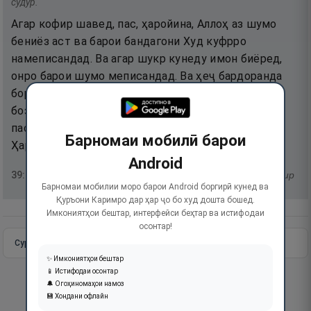
судур.
Агар кофир шавед, пас, ҳаройина, Аллоҳ аз шумо
бениёз аст ва барои бандагони Худ куфрро
намеписандад. Ва агар шукр кунеду имон биёред,
онро барои шумо меписандад. Ва ҳеҷ бардоранда
бори гуноҳи дигареро намебардорад. Баъд аз он
бозгаштани шумо ба сӯйи Парвардигори шумост,
пас, шуморо бо он чӣ мекардед, хабар диҳад.
Барномаи мобилӣ барои
Ҳаройина, Ӯ ба он чӣ дар сина (дил)-ҳост, доност.
Android
39
:
7
тафсир
Барномаи мобилии моро барои Android боргирӣ кунед ва
Қуръони Каримро дар ҳар ҷо бо худ дошта бошед.
Имкониятҳои бештар, интерфейси беҳтар ва истифодаи
осонтар!
Сураи пурра
Идома додан
✨ Имкониятҳои бештар
📱 Истифодаи осонтар
🔔 Огоҳиномаҳои намоз
💾 Хондани офлайн