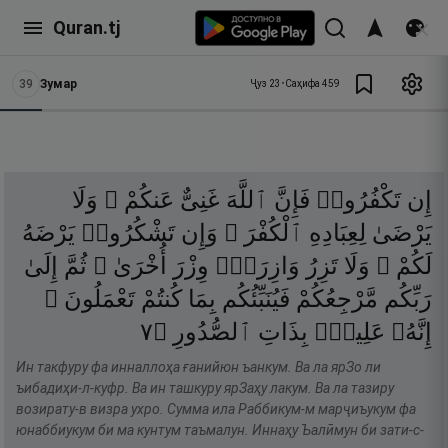
Quran.tj
39
Зумар
Ҷуз
23
•
Саҳифа
459
إِن
تَكْفُرُوا۟
فَإِنَّ
ٱللَّهَ
غَنِىٌّ
عَنكُمْ ۖ
وَلَا
يَرْضَىٰ
لِعِبَادِهِ
ٱلْكُفْرَ ۖ
وَإِن
تَشْكُرُوا۟
يَرْضَهُ
لَكُمْ ۗ
وَلَا
تَزِرُ
وَازِرَةٌۭ
وِزْرَ
أُخْرَىٰ ۗ
ثُمَّ
إِلَىٰ
رَبِّكُم
مَّرْجِعُكُمْ
فَيُنَبِّئُكُم
بِمَا
كُنتُمْ
تَعْمَلُونَ ۚ
٧
۝
ٱلصُّدُورِ
بِذَاتِ
عَلِيمٌۢ
إِنَّهُۥ
Ин такфуру фа инналлоҳа ғанийюн ъанкум. Ва ла ярЗо ли
ъибадиҳи-л-куфр. Ва ин ташкуру ярЗаҳу лакум. Ва ла тазиру
возирату-в визра ухро. Сумма ила Раббикум-м марҷиъукум фа
юнаббиукум би ма кунтум таъмалун. Иннаҳу Ъалӣмун би зати-с-