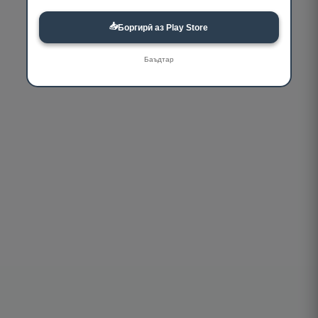
📥
Боргирӣ аз Play Store
Баъдтар