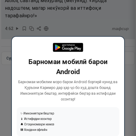
Аллоҳ савганд мехӯранд (мегӯянд): «Ирода
надоштем, магар некӯкорӣ ва иттифоқи
тарафайнро!»
4
:
62
тафсир
Сураи пурра
Идома додан
Барномаи мобилӣ барои
Android
Барномаи мобилии моро барои Android боргирӣ кунед ва
Қуръони Каримро дар ҳар ҷо бо худ дошта бошед.
Имкониятҳои бештар, интерфейси беҳтар ва истифодаи
осонтар!
✨ Имкониятҳои бештар
📱 Истифодаи осонтар
🔔 Огоҳиномаҳои намоз
💾 Хондани офлайн