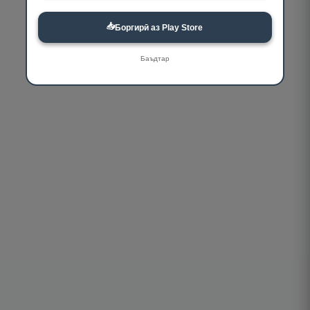
📥
Боргирӣ аз Play Store
Баъдтар