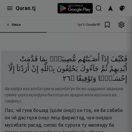
Quran.tj
4
Нисо
Ҷуз
5
•
Саҳифа
88
فَكَيْفَ
إِذَآ
أَصَـٰبَتْهُم
مُّصِيبَةٌۢ
بِمَا
قَدَّمَتْ
أَيْدِيهِمْ
ثُمَّ
جَآءُوكَ
يَحْلِفُونَ
بِٱللَّهِ
إِنْ
أَرَدْنَآ
إِلَّآ
٦٢
۝
وَتَوْفِيقًا
إِحْسَـٰنًۭا
Фа кайфа иза асобатҳум-м мусибатун би мо қаддамат айдиҳим
сумма ҷаука яҳлифуна биллоҳи ин арадна илла иҳсона-в ва
тавфиқо.
Пас, чӣ гуна бошад (ҳоли онҳо) он гоҳ, ки ба сабаби
он чӣ дастҳои онҳо пеш фиристод, чун онҳоро
мусибате расад, сипас ба суроғи ту меоянду ба