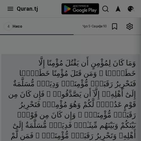
Quran.tj
4
Нисо
Ҷуз
5
•
Саҳифа
93
وَمَا
كَانَ
لِمُؤْمِنٍ
أَن
يَقْتُلَ
مُؤْمِنًا
إِلَّا
خَطَـًۭٔا ۚ
وَمَن
قَتَلَ
مُؤْمِنًا
خَطَـًۭٔا
فَتَحْرِيرُ
رَقَبَةٍۢ
مُّؤْمِنَةٍۢ
وَدِيَةٌۭ
مُّسَلَّمَةٌ
إِلَىٰٓ
أَهْلِهِۦٓ
إِلَّآ
أَن
يَصَّدَّقُوا۟ ۚ
فَإِن
كَانَ
مِن
قَوْمٍ
عَدُوٍّۢ
لَّكُمْ
وَهُوَ
مُؤْمِنٌۭ
فَتَحْرِيرُ
رَقَبَةٍۢ
مُّؤْمِنَةٍۢ ۖ
وَإِن
كَانَ
مِن
قَوْمٍۭ
بَيْنَكُمْ
وَبَيْنَهُم
مِّيثَـٰقٌۭ
فَدِيَةٌۭ
مُّسَلَّمَةٌ
إِلَىٰٓ
أَهْلِهِۦ
وَتَحْرِيرُ
رَقَبَةٍۢ
مُّؤْمِنَةٍۢ ۖ
فَمَن
لَّمْ