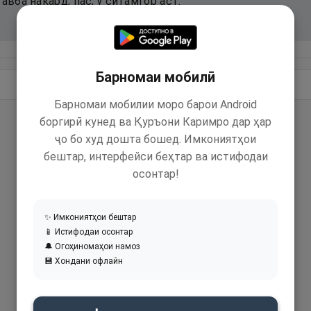
авба накард, пас, ӯ ситамгор аст.
Барномаи мобилӣ
Идома додан
Барномаи мобилии моро барои Android
боргирӣ кунед ва Қуръони Каримро дар ҳар
ҷо бо худ дошта бошед. Имкониятҳои
бештар, интерфейси беҳтар ва истифодаи
осонтар!
✨ Имкониятҳои бештар
📱 Истифодаи осонтар
🔔 Огоҳиномаҳои намоз
💾 Хондани офлайн