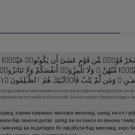
ْخَرْ
قَوْمٌۭ
مِّن
قَوْمٍ
عَسَىٰٓ
أَن
يَكُونُوا۟
خَيْرًۭا
يْرًۭا
مِّنْهُنَّ ۖ
وَلَا
تَلْمِزُوٓا۟
أَنفُسَكُمْ
وَلَا
تَنَابَزُوا۟
١١
۝
ٱلظَّـٰلِمُونَ
هُمُ
فَأُو۟لَـٰٓئِكَ
يَتُبْ
لَّمْ
وَمَن
ِيمَـٰنِ
 ясхар қавму-м мин қавмин ъаса аа якуну хайра-м минҳум ва ла нисау-
нфусакум ва ла танабазу би-л-алқаб. Биъса-л-исму-л-фусуқу баъда-л ӣм
рдаед, қавме қавмеро масхара макунад, шояд, ки он гур
анон бар занони дигар: шояд ки он занон аз занони там
и макунед ва якдигарро бо лақабҳои бад махонед, зеро 