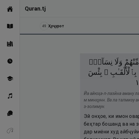
Quran.tj
Асосӣ
49
Ҳуҷурот
Қуръон
Саҳеҳи Бухорӣ
مِّنْهُمْ
وَلَا
نِسَآءٌۭ
Вақтҳои намоз
بِٱلْأَلْقَـٰبِ ۖ
بِئْسَ
Омӯзиш
Йа айюҳа-л-лазӣна аману ла
Қироат
м минҳунн. Ва ла талмизу а
з-золимун.
Иқтибосҳо аз Қуръон
Эй онҳое, ки имон ова
беҳтар бошанд ва на з
дар миёни худ айбҷуй
Зикрҳо