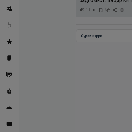
бадномист. Ва ҳар кӣ т
Пайғамбарон
49
:
11
Дуоҳо
Сураи пурра
Асмоул Ҳусно
Фарзи айн
Галерея
Махзани Маърифат
Барномаи мобилӣ
Пахшҳои зинда