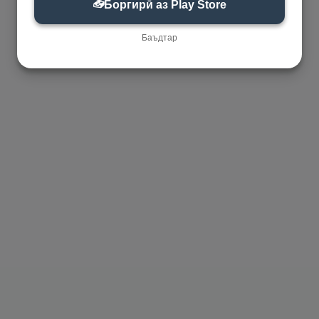
📥
Боргирӣ аз Play Store
Баъдтар