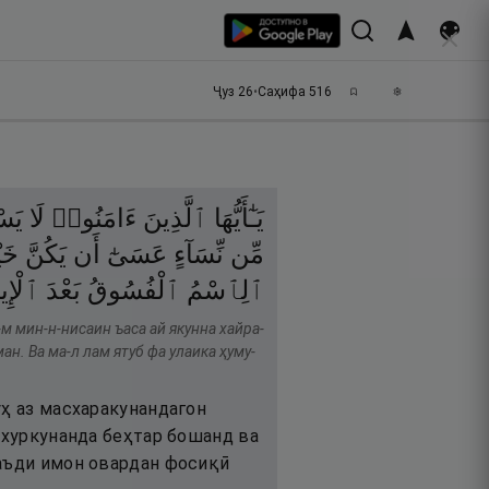
Ҷуз
26
•
Саҳифа
516
يَـٰٓأَيُّهَا
ٱلَّذِينَ
ءَامَنُوا۟
لَا
يَس
مِّن
نِّسَآءٍ
عَسَىٰٓ
أَن
يَكُنَّ
خَ
ٱلِٱسْمُ
ٱلْفُسُوقُ
بَعْدَ
ٱلْإ ۚ
м мин-н-нисаин ъаса ай якунна хайра-
ан. Ва ма-л лам ятуб фа улаика ҳуму-
ӯҳ аз масхаракунандагон
асхуркунанда беҳтар бошанд ва
баъди имон овардан фосиқӣ