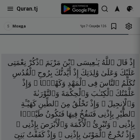
Quran.tj
5
Моида
Ҷуз
7
•
Саҳифа
126
إِذْ
قَالَ
ٱللَّهُ
يَـٰعِيسَى
ٱبْنَ
مَرْيَمَ
ٱذْكُرْ
نِعْمَتِى
عَلَيْكَ
وَعَلَىٰ
وَٰلِدَتِكَ
إِذْ
أَيَّدتُّكَ
بِرُوحِ
ٱلْقُدُسِ
تُكَلِّمُ
ٱلنَّاسَ
فِى
ٱلْمَهْدِ
وَكَهْلًۭا ۖ
وَإِذْ
عَلَّمْتُكَ
ٱلْكِتَـٰبَ
وَٱلْحِكْمَةَ
وَٱلتَّوْرَىٰةَ
وَٱلْإِنجِيلَ ۖ
وَإِذْ
تَخْلُقُ
مِنَ
ٱلطِّينِ
كَهَيْـَٔةِ
ٱلطَّيْرِ
بِإِذْنِى
فَتَنفُخُ
فِيهَا
فَتَكُونُ
طَيْرًۢا
بِإِذْنِى ۖ
وَتُبْرِئُ
ٱلْأَكْمَهَ
وَٱلْأَبْرَصَ
بِإِذْنِى ۖ
وَإِذْ
تُخْرِجُ
ٱلْمَوْتَىٰ
بِإِذْنِى ۖ
وَإِذْ
كَفَفْتُ
بَنِىٓ