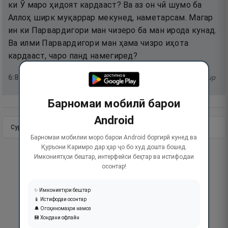
ки Ӯ маро ҳидоят кардааст? Ва аз он чӣ шумо ба
Аллоҳ ширк муқаррар мекунед, наметарсам. Магар
ин ки Парвардигори ман чизеро ба ман ирода кунад.
Ва илми Парвардигори ман ҳама чизро иҳота
кардааст, чаро панд намегиред?
6
:
80
тафсир
Барномаи мобилӣ барои
Android
Сураи пурра
Идома додан
Барномаи мобилии моро барои Android боргирӣ кунед ва
Қуръони Каримро дар ҳар ҷо бо худ дошта бошед.
Имкониятҳои бештар, интерфейси беҳтар ва истифодаи
осонтар!
✨ Имкониятҳои бештар
📱 Истифодаи осонтар
🔔 Огоҳиномаҳои намоз
💾 Хондани офлайн