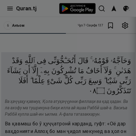
Quran.tj
6
Анъом
Ҷуз
7
•
Саҳифа
137
وَحَآجَّهُۥ
قَوْمُهُۥ ۚ
قَالَ
أَتُحَـٰٓجُّوٓنِّى
فِى
ٱللَّهِ
وَقَدْ
هَدَىٰنِ ۚ
وَلَآ
أَخَافُ
مَا
تُشْرِكُونَ
بِهِۦٓ
إِلَّآ
أَن
يَشَآءَ
رَبِّى
شَيْـًۭٔا ۗ
وَسِعَ
رَبِّى
كُلَّ
شَىْءٍ
عِلْمًا ۗ
أَفَلَا
٨٠
۝
تَتَذَكَّرُونَ
Ва ҳаҷҷаҳу қавмуҳ. Қола атуҳаҷҷунни филлаҳи ва қад ҳадан. Ва
ла ахофу ма тушрикуна биҳи илла ай яшаа Раббӣ шай-а. Васиъа
Раббӣ кулла шай-ин ъилма. А-фала татазаккарун.
Ва қавмаш бо ӯ ҳуҷҷатронӣ карданд, гуфт: «Оё дар
ваҳдонияти Аллоҳ бо ман ҷидол мекунед ва ҳол он