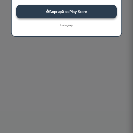
📥
Боргирӣ аз Play Store
Баъдтар