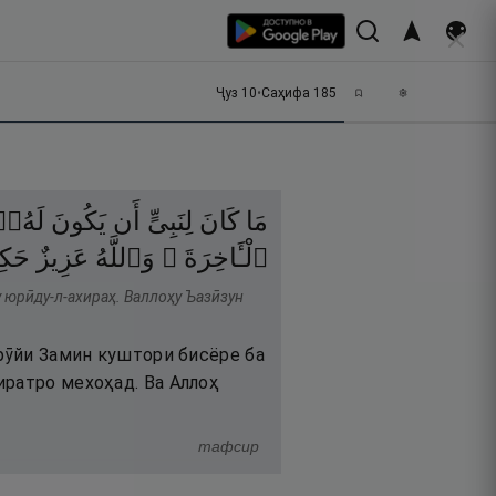
Ҷуз
10
•
Саҳифа
185
مَا
كَانَ
لِنَبِىٍّ
أَن
يَكُونَ
لَهُۥ
ٱلْـَٔاخِرَةَ ۗ
وَٱللَّهُ
عَزِيزٌ
حَك
у юрӣду-л-ахираҳ. Валлоҳу Ъазӣзун
 рӯйи Замин куштори бисёре ба
иратро мехоҳад. Ва Аллоҳ
тафсир