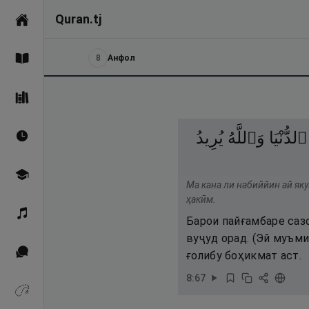
Quran.tj
Асосӣ
8
Анфол
Қуръон
Саҳеҳи Бухорӣ
ٱلدُّنْيَا
وَٱللَّهُ
يُرِيدُ
Вақтҳои намоз
Омӯзиш
Ма кана ли набиййин ай яку
ҳакӣм.
Қироат
Барои пайғамбаре сазо
вуҷуд орад. (Эй муъм
Иқтибосҳо аз Қуръон
ғолибу боҳикмат аст.
8
:
67
Зикрҳо