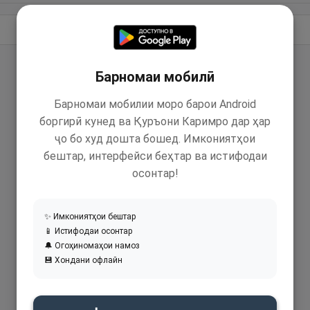
Идома додан
Барномаи мобилӣ
Барномаи мобилии моро барои Android
боргирӣ кунед ва Қуръони Каримро дар ҳар
ҷо бо худ дошта бошед. Имкониятҳои
бештар, интерфейси беҳтар ва истифодаи
осонтар!
✨ Имкониятҳои бештар
📱 Истифодаи осонтар
🔔 Огоҳиномаҳои намоз
💾 Хондани офлайн