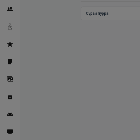
Пайғамбарон
Сураи пурра
Дуоҳо
Асмоул Ҳусно
Фарзи айн
Галерея
Махзани Маърифат
Барномаи мобилӣ
Пахшҳои зинда