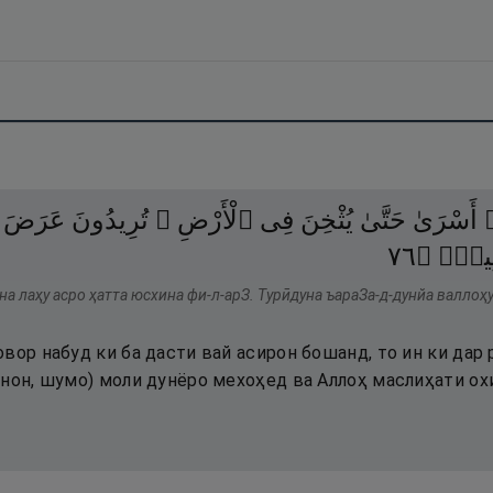
ٓ
أَسْرَىٰ
حَتَّىٰ
يُثْخِنَ
فِى
ٱلْأَرْضِ ۚ
تُرِيدُونَ
عَرَضَ
٦٧
۝
ِيمٌۭ
на лаҳу асро ҳатта юсхина фи-л-арЗ. Турӣдуна ъараЗа-д-дунйа валлоҳ
вор набуд ки ба дасти вай асирон бошанд, то ин ки дар
инон, шумо) моли дунёро мехоҳед ва Аллоҳ маслиҳати ох