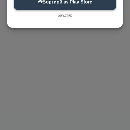
📥
Боргирӣ аз Play Store
Баъдтар