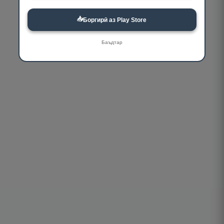
📥
Боргирӣ аз Play Store
Баъдтар