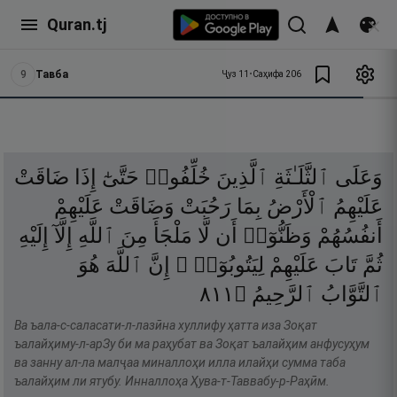
Quran.tj
9
Тавба
Ҷуз
11
•
Саҳифа
206
وَعَلَى
ٱلثَّلَـٰثَةِ
ٱلَّذِينَ
خُلِّفُوا۟
حَتَّىٰٓ
إِذَا
ضَاقَتْ
عَلَيْهِمُ
ٱلْأَرْضُ
بِمَا
رَحُبَتْ
وَضَاقَتْ
عَلَيْهِمْ
أَنفُسُهُمْ
وَظَنُّوٓا۟
أَن
لَّا
مَلْجَأَ
مِنَ
ٱللَّهِ
إِلَّآ
إِلَيْهِ
ثُمَّ
تَابَ
عَلَيْهِمْ
لِيَتُوبُوٓا۟ ۚ
إِنَّ
ٱللَّهَ
هُوَ
١١٨
۝
ٱلرَّحِيمُ
ٱلتَّوَّابُ
Ва ъала-с-саласати-л-лазӣна хуллифу ҳатта иза Зоқат
ъалайҳиму-л-арЗу би ма раҳубат ва Зоқат ъалайҳим анфусуҳум
ва занну ал-ла малҷаа миналлоҳи илла илайҳи сумма таба
ъалайҳим ли ятубу. Инналлоҳа Ҳува-т-Таввабу-р-Раҳӣм.