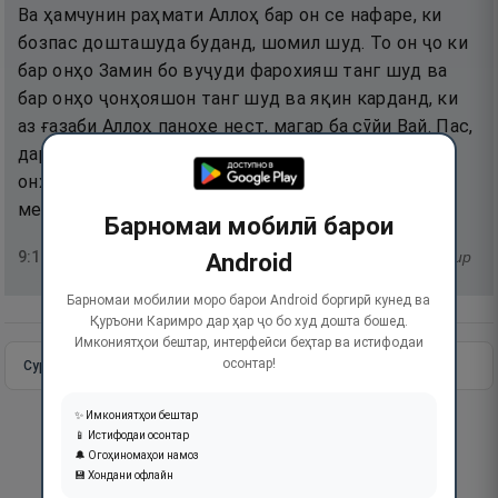
Ва ҳамчунин раҳмати Аллоҳ бар он се нафаре, ки
бозпас дошташуда буданд, шомил шуд. То он ҷо ки
бар онҳо Замин бо вуҷуди фарохияш танг шуд ва
бар онҳо ҷонҳояшон танг шуд ва яқин карданд, ки
аз ғазаби Аллоҳ паноҳе нест, магар ба сӯйи Вай. Пас,
дари тавбаро, то ин ки онҳо тавба кунанд, ба рӯи
онҳо кушод. Албатта, Аллоҳ Зоти тавбапазиру
меҳрубон аст.
Барномаи мобилӣ барои
9
:
118
Android
тафсир
Барномаи мобилии моро барои Android боргирӣ кунед ва
Қуръони Каримро дар ҳар ҷо бо худ дошта бошед.
Имкониятҳои бештар, интерфейси беҳтар ва истифодаи
осонтар!
Сураи пурра
Идома додан
✨ Имкониятҳои бештар
📱 Истифодаи осонтар
🔔 Огоҳиномаҳои намоз
💾 Хондани офлайн