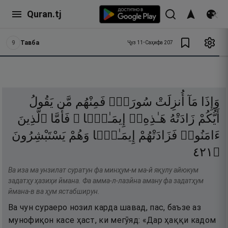
Quran.tj
9
Тавба
Ҷуз
11
•
Саҳифа
207
وَإِذَا
مَآ
أُنزِلَتْ
سُورَةٌۭ
فَمِنْهُم
مَّن
يَقُولُ
أَيُّكُمْ
زَادَتْهُ
هَـٰذِهِۦٓ
إِيمَـٰنًۭا ۚ
فَأَمَّا
ٱلَّذِينَ
ءَامَنُوا۟
فَزَادَتْهُمْ
إِيمَـٰنًۭا
وَهُمْ
يَسْتَبْشِرُونَ
١٢٤
۝
Ва иза ма унзилат суратун фа минҳум-м ма-й яқулу айюкум
задатҳу ҳазиҳи ӣмана. Фа амма-л-лазӣна аману фа задатҳум
ӣмана-в ва ҳум ястабширун.
Ва чун сураеро нозил карда шавад, пас, баъзе аз
мунофиқон касе ҳаст, ки мегӯяд: «Дар ҳаққи кадом