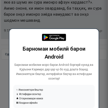
яке аз шумо ин сура имонро афзун кардааст?».
Аммо ононе, ки имон овардаанд, ба таҳқиқ, ин сура
барои онҳо имонро зиёда намудааст ва онҳо
шодмон мешаванд.
9
:
124
тафсир
Барномаи мобилӣ барои
Сураи пурра
Идома додан
Android
Барномаи мобилии моро барои Android боргирӣ кунед ва
Қуръони Каримро дар ҳар ҷо бо худ дошта бошед.
Имкониятҳои бештар, интерфейси беҳтар ва истифодаи
осонтар!
✨ Имкониятҳои бештар
📱 Истифодаи осонтар
🔔 Огоҳиномаҳои намоз
💾 Хондани офлайн