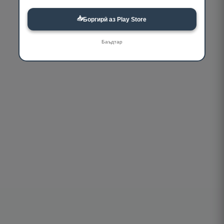
📥
Боргирӣ аз Play Store
Баъдтар