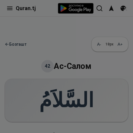
Quran.tj
←
Бозгашт
A-
A+
18
px
Ас-Салом
42
السَّلاَمُ