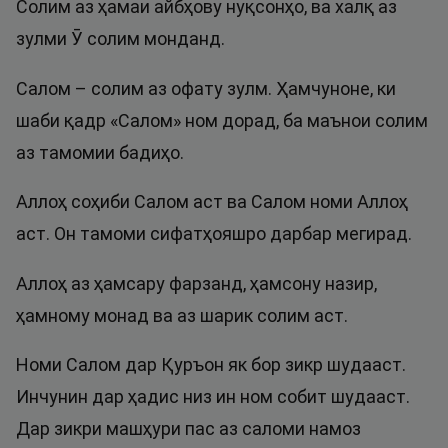
Солим аз ҳамаи айбҳову нуқсонҳо, ва халқ аз
зулми Ӯ солим монданд.
Салом – солим аз офату зулм. Ҳамчуноне, ки
шаби қадр «Салом» ном дорад, ба маънои солим
аз тамомии бадиҳо.
Аллоҳ соҳиби Салом аст ва Салом номи Аллоҳ
аст. Он тамоми сифатҳояшро дарбар мегирад.
Аллоҳ аз ҳамсару фарзанд, ҳамсону назир,
ҳамному монад ва аз шарик солим аст.
Номи Салом дар Қуръон як бор зикр шудааст.
Инчунин дар ҳадис низ ин ном собит шудааст.
Дар зикри машҳури пас аз саломи намоз