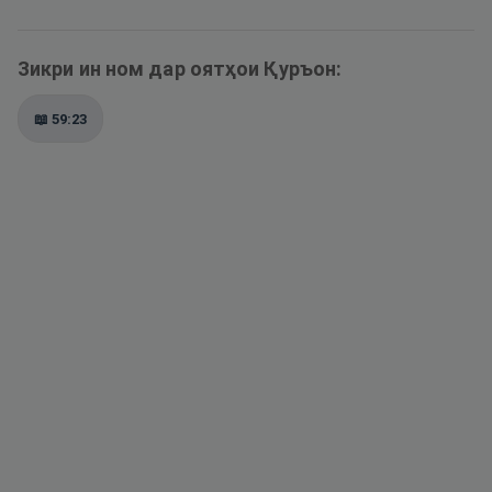
Зикри ин ном дар оятҳои Қуръон:
📖
59:23