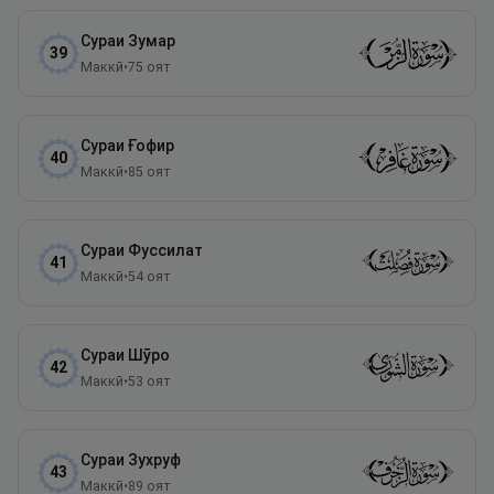
Сураи
Зумар
39
Маккӣ
•
75
оят
Сураи
Ғофир
40
Маккӣ
•
85
оят
Сураи
Фуссилат
41
Маккӣ
•
54
оят
Сураи
Шӯро
42
Маккӣ
•
53
оят
Сураи
Зухруф
43
Маккӣ
•
89
оят