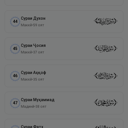
Сураи
Духон
44
Маккӣ
•
59
оят
Сураи
Ҷосия
45
Маккӣ
•
37
оят
Сураи
Аҳқоф
46
Маккӣ
•
35
оят
Сураи
Муҳаммад
47
Мадинӣ
•
38
оят
Сураи
Фатҳ