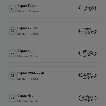
Сураи
Тоҳо
20
Маккӣ
•
135
оят
Сураи
Анбиё
21
Маккӣ
•
112
оят
Сураи
Ҳаҷ
22
Мадинӣ
•
78
оят
Сураи
Мӯъминун
23
Маккӣ
•
118
оят
Сураи
Нур
24
Мадинӣ
•
64
оят