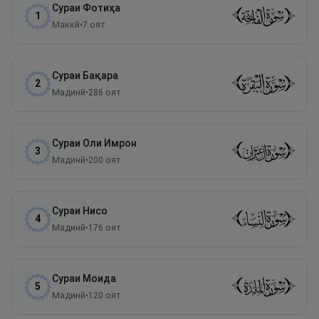
Сураи
Фотиҳа
1
Маккӣ
•
7
оят
Сураи
Бақара
2
Мадинӣ
•
286
оят
Сураи
Оли Имрон
3
Мадинӣ
•
200
оят
Сураи
Нисо
4
Мадинӣ
•
176
оят
Сураи
Моида
5
Мадинӣ
•
120
оят