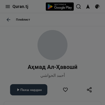
Quran.tj
Плейлист
Аҳмад Ал-Ҳавошӣ
أحمد الحواشي
Пахш кардан