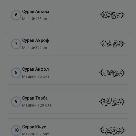
Сураи
Анъом
6
Маккӣ
•
165
оят
Сураи
Аъроф
7
Маккӣ
•
206
оят
Сураи
Анфол
8
Мадинӣ
•
75
оят
Сураи
Тавба
9
Мадинӣ
•
129
оят
Сураи
Юнус
10
Маккӣ
•
109
оят