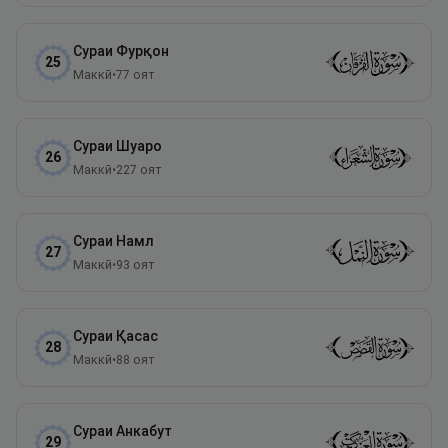
Сураи
Фурқон
25
Маккӣ
•
77
оят
Сураи
Шуаро
26
Маккӣ
•
227
оят
Сураи
Намл
27
Маккӣ
•
93
оят
Сураи
Қасас
28
Маккӣ
•
88
оят
Сураи
Анкабут
29