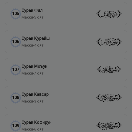
Сураи
Фил
105
Маккӣ
•
5
оят
Сураи
Қурайш
106
Маккӣ
•
4
оят
Сураи
Моъун
107
Маккӣ
•
7
оят
Сураи
Кавсар
108
Маккӣ
•
3
оят
Сураи
Кофирун
109
Маккӣ
•
6
оят