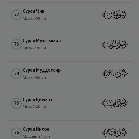
Сураи
Ҷин
72
Маккӣ
•
28
оят
Сураи
Муззаммил
73
Маккӣ
•
20
оят
Сураи
Муддассир
74
Маккӣ
•
56
оят
Сураи
Қиёмат
75
Маккӣ
•
40
оят
Сураи
Инсон
76
Мадинӣ
•
31
оят