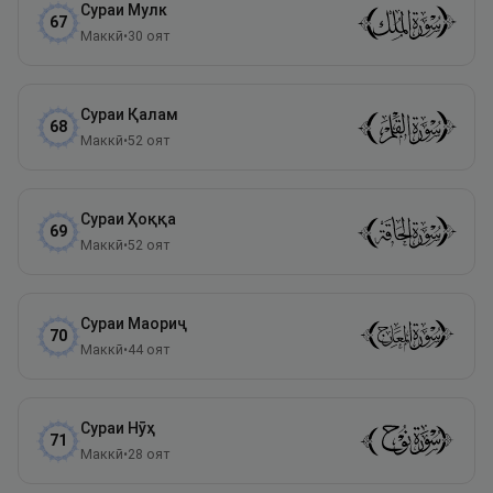
Сураи
Мулк
67
Маккӣ
•
30
оят
Сураи
Қалам
68
Маккӣ
•
52
оят
Сураи
Ҳоққа
69
Маккӣ
•
52
оят
Сураи
Маориҷ
70
Маккӣ
•
44
оят
Сураи
Нӯҳ
71
Маккӣ
•
28
оят