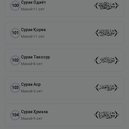
Сураи
Одиёт
100
Маккӣ
•
11
оят
Сураи
Қориа
101
Маккӣ
•
11
оят
Сураи
Такосур
102
Маккӣ
•
8
оят
Сураи
Аср
103
Маккӣ
•
3
оят
Сураи
Ҳумаза
104
Маккӣ
•
9
оят