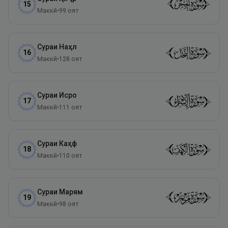
15
Маккӣ
•
99
оят
Сураи
Наҳл
16
Маккӣ
•
128
оят
Сураи
Исро
17
Маккӣ
•
111
оят
Сураи
Каҳф
18
Маккӣ
•
110
оят
Сураи
Марям
19
Маккӣ
•
98
оят