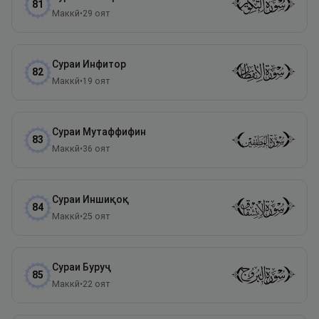
81
Маккӣ
•
29
оят
Сураи
Инфитор
82
Маккӣ
•
19
оят
Сураи
Мутаффифин
83
Маккӣ
•
36
оят
Сураи
Иншиқоқ
84
Маккӣ
•
25
оят
Сураи
Буруҷ
85
Маккӣ
•
22
оят