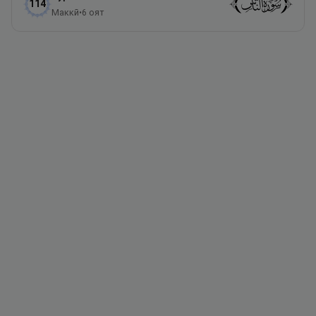
114
Маккӣ
•
6
оят