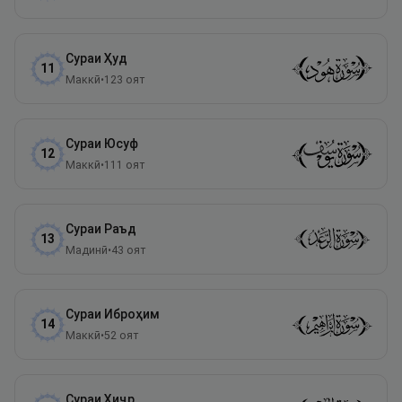
Сураи
Ҳуд
11
Маккӣ
•
123
оят
Сураи
Юсуф
12
Маккӣ
•
111
оят
Сураи
Раъд
13
Мадинӣ
•
43
оят
Сураи
Иброҳим
14
Маккӣ
•
52
оят
Сураи
Ҳиҷр