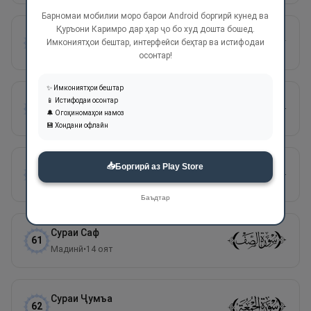
Барномаи мобилии моро барои Android боргирӣ кунед ва
Қуръони Каримро дар ҳар ҷо бо худ дошта бошед.
Сураи
Муҷодала
58
Имкониятҳои бештар, интерфейси беҳтар ва истифодаи
Мадинӣ
•
22
оят
осонтар!
✨ Имкониятҳои бештар
Сураи
Ҳашр
📱 Истифодаи осонтар
59
🔔 Огоҳиномаҳои намоз
Мадинӣ
•
24
оят
💾 Хондани офлайн
📥
Сураи
Мумтаҳана
Боргирӣ аз Play Store
60
Мадинӣ
•
13
оят
Баъдтар
Сураи
Саф
61
Мадинӣ
•
14
оят
Сураи
Ҷумъа
62