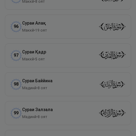
Маккӣ
•
8
оят
Сураи
Алақ
96
Маккӣ
•
19
оят
Сураи
Қадр
97
Маккӣ
•
5
оят
Сураи
Баййина
98
Мадинӣ
•
8
оят
Сураи
Залзала
99
Мадинӣ
•
8
оят