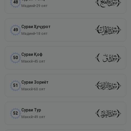
48
Мадинӣ
•
29
оят
Сураи
Ҳуҷурот
49
Мадинӣ
•
18
оят
Сураи
Қоф
50
Маккӣ
•
45
оят
Сураи
Зориёт
51
Маккӣ
•
60
оят
Сураи
Тур
52
Маккӣ
•
49
оят