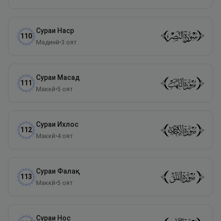
Сураи
Наср
110
Мадинӣ
•
3
оят
Сураи
Масад
111
Маккӣ
•
5
оят
Сураи
Ихлос
112
Маккӣ
•
4
оят
Сураи
Фалақ
113
Маккӣ
•
5
оят
Сураи
Нос