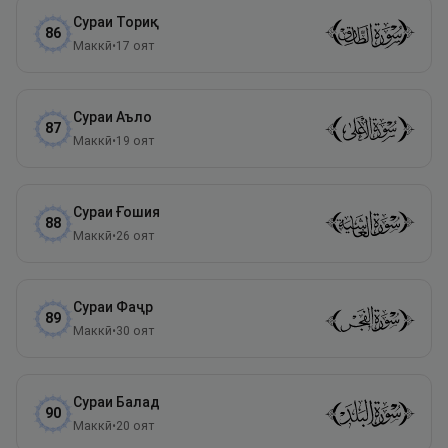
Сураи
Ториқ
86
Маккӣ
•
17
оят
Сураи
Аъло
87
Маккӣ
•
19
оят
Сураи
Ғошия
88
Маккӣ
•
26
оят
Сураи
Фаҷр
89
Маккӣ
•
30
оят
Сураи
Балад
90
Маккӣ
•
20
оят